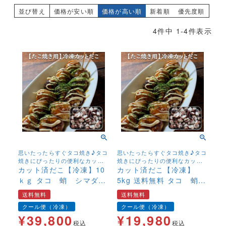
並び替え
価格が安い順
価格が高い順
新着順
優先度順
4
件中
1
-
4
件表示
思いたったらすぐタコ焼き♪タコ
思いたったらすぐタコ焼き♪タコ
焼きにぴったりの便利なカット
焼きにぴったりの便利なカット
済のタコです。
カット済だこ【冷凍】10
済のタコです。
カット済だこ【冷凍】
ｋｇ タコ 蛸 シマダ
5kg 送料無料 タコ 蛸
コ たこ タコ焼き用
シマダコ たこ タコ焼
送料無料
送料無料
加熱用 便利 アヒージ
き用 加熱用 便利 ア
クール便（冷凍）
クール便（冷凍）
ョ パスタ【送料無料】
ヒージョ パスタ
¥
39,800
¥
19,980
税込
税込