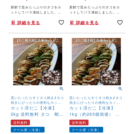
新鮮で旨みたっぷりのタコをカ
新鮮で旨みたっぷりのタコをカ
ットしてバラ凍結しました。使
ットしてバラ凍結しました。使
いたい分だけ分けて使えるから
いたい分だけ分けて使えるから
詳細を見る
詳細を見る
便利！タコ焼きにぴったりの大
便利！タコ焼きにぴったりの大
きさです。生だこだから良いだ
きさです。生だこだから良いだ
しが出ます♪
しが出ます♪
思いたったらすぐタコ焼き♪タコ
思いたったらすぐタコ焼き♪タコ
焼きにぴったりの便利なカット
焼きにぴったりの便利なカット
済のタコです。
カット済だこ【冷凍】
済のタコです。
カット済だこ【冷凍】
2kg 送料無料 タコ 蛸
1kg（約285個前後） 送
シマダコ たこ タコ焼
料無料 タコ 蛸 シマダ
送料無料
送料無料
き用 加熱用 便利 ア
コ たこ タコ焼き用
クール便（冷凍）
クール便（冷凍）
ヒージョ パスタ
加熱用 便利 アヒージ