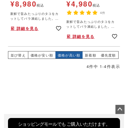
¥
8,980
¥
4,980
ョ パスタ
税込
税込
新鮮で旨みたっぷりのタコをカ
4件
ットしてバラ凍結しました。使
新鮮で旨みたっぷりのタコをカ
いたい分だけ分けて使えるから
ットしてバラ凍結しました。使
詳細を見る
便利！タコ焼きにぴったりの大
いたい分だけ分けて使えるから
きさです。生だこだから良いだ
詳細を見る
便利！タコ焼きにぴったりの大
しが出ます♪
きさです。生だこだから良いだ
しが出ます♪
並び替え
価格が安い順
価格が高い順
新着順
優先度順
4
件中
1
-
4
件表示
ペー
ジト
ショッピングモールでも
ご購入いただけます。