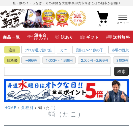
鮭・数の子・うなぎ・旬の海鮮を大阪中央卸売市場ざこばの朝市がお届け
メニュー
カート
頒布会
商品一覧
訳あり
ギフト
送料無料
(サブスク)
注目
プロが選ぶ旨い鮭
カニ
品揃えNo.1数の子
市場の西京漬
価格帯
〜999円
1,000円～1,999円
2,000円～2,999円
3,000円～3
HOME
魚種別
蛸（たこ）
蛸（たこ）