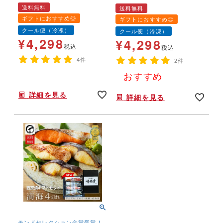
切）】【送料無料】 味
味噌漬 老舗 西京漬け の
送料無料
送料無料
噌漬け 贈答 即日配送 人
焼き方 味噌漬け 人気 焼
ギフトにおすすめ◎
ギフトにおすすめ◎
気 定番 銀だら入 2人前
き方 西京焼き お取り寄
クール便（冷凍）
クール便（冷凍）
せ 銀だら入 定番 お土産
¥
4,298
¥
4,298
お返し ギフト 贈答 魚 漬
税込
税込
魚 内祝 法要 法事 出産祝
4件
2件
い 結婚 お祝 誕生日 古稀
おすすめ
贅沢 人気セット 売れ筋
年末年始,お正月,年越し,,,,,,,
年末年始,お正月,年越し,,,,,,,
みそ漬け
詳細を見る
詳細を見る
モンドセレクション金賞受賞！