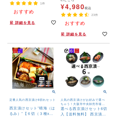
魚 内祝 法要 法事 出産祝
り寄せ 銀だら入 定番 プ
1件
¥
4,980
い 結婚 お祝 誕生日 古稀
レゼント 贈答 魚 漬魚 内
税込
おすすめ
贅沢 人気セット 売れ筋
祝 法事 出産祝い 結婚 お
年末年始,お正月,年越し,,,,,,,
23件
みそ漬け
祝 誕生日 贅沢 人気セッ
おすすめ
詳細を見る
ト 売れ筋 みそ漬け 義母
年末年始,お正月,年越し,,,,,,,
食品 2025 食べ物
詳細を見る
定番人気の西京漬け6切れセット
人気の西京漬けがお好みで選べ
ちゃう！大阪市中央卸売市場、
西京漬けセット”晴海（は
創業9０年の歴史の中で受け継が
選べる西京漬けセット6切
れているお魚の西京漬けです。
るみ）”【６切（３種x２
入【送料無料】 西京漬