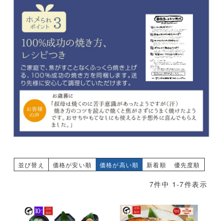
並び替え
価格が安い順
価格が高い順
新着順
優先度順
7
件中
1
-
7
件表示