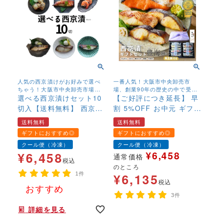
人気の西京漬けがお好みで選べ
一番人気！大阪市中央卸売市
ちゃう！大阪市中央卸売市場、
場、創業90年の歴史の中で受け
創業90年の歴史の中で受け継が
選べる西京漬けセット10
継がれているお魚の西京漬けで
【ご好評につき延長】 早
れているお魚の西京漬けです。
す。
切入【送料無料】 西京漬
割 5%OFF お中元 ギフト
味噌漬 老舗 西京漬け の
西京漬けセット”豊海（ほ
送料無料
送料無料
焼き方 味噌漬け 人気 焼
うみ）”【10切（5種x2
ギフトにおすすめ◎
ギフトにおすすめ◎
き方 西京焼き お取り寄
切）】 あす着 送料無料
クール便（冷凍）
クール便（冷凍）
せ 銀だら入 定番 お土産
西京漬 味噌漬 老舗 西京
¥
6,458
¥
6,458
通常価格
お返し ギフト 贈答 魚 漬
漬け 人気 焼き方 西京焼
税込
のところ
魚 内祝 法要 法事 出産祝
き お取り寄せ 銀だら入
1件
¥
6,135
い 結婚 お祝 誕生日 古稀
定番 プレゼント 贈答 魚
税込
おすすめ
贅沢 人気セット 売れ筋
漬魚 内祝 法事 出産祝い
年末年始,お正月,年越し,,,,,,,
3件
みそ漬け
結婚 お祝 誕生日 贅沢 人
詳細を見る
気セット 売れ筋 みそ漬
年末年始,お正月,年越し,,,,,,,