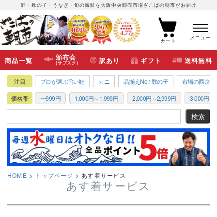
鮭・数の子・うなぎ・旬の海鮮を大阪中央卸売市場ざこばの朝市がお届け
メニュー
カート
頒布会
商品一覧
訳あり
ギフト
送料無料
(サブスク)
注目
プロが選ぶ旨い鮭
カニ
品揃えNo.1数の子
市場の西京漬
価格帯
〜999円
1,000円～1,999円
2,000円～2,999円
3,000円～3
HOME
トップページ
あす着サービス
あす着サービス