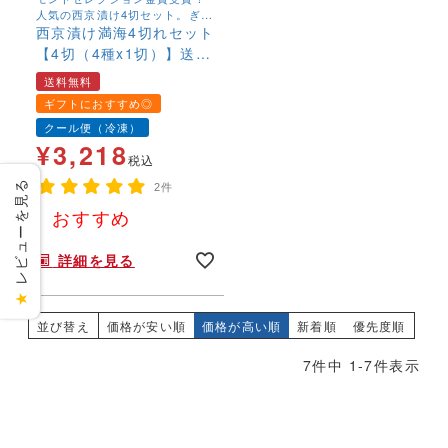
人気の西京漬け4切セット。ぎん
だら2切入。大阪市中央卸売市
西京漬け満海4切れセット
場、創業90年の歴史の中で受け
【4切（4種x1切）】送料
継がれているお魚の西京漬けで
無料 西京漬 味噌漬 老舗
す。
送料無料
西京漬け 人気 焼き方 西
ギフトにおすすめ◎
京焼き お取り寄せ 銀だ
クール便（冷凍）
ら入 定番 プレゼント 贈
¥
3,218
答 魚 漬魚 内祝 法事 出
税込
産祝い 結婚 お祝 誕生日
レビューを見る
2件
贅沢 人気セット 売れ筋
おすすめ
みそ漬け 義母 食品 2025
年末年始,お正月,年越し,,,,,,,
食べ物
詳細を見る
★
並び替え
価格が安い順
価格が高い順
新着順
優先度順
7
件中
1
-
7
件表示