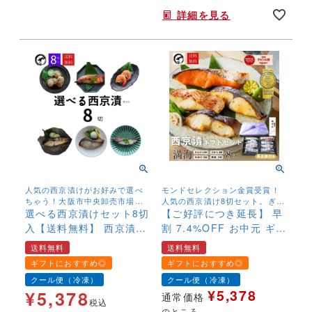
け 義母 食品
詳細を見る
人気の西京漬けがお好みで選べ
モンドセレクション金賞受賞！
ちゃう！大阪市中央卸売市場、
人気の西京漬け8切セット。ぎん
創業90年の歴史の中で受け継が
選べる西京漬けセット8切
だら2切入。大阪市中央卸売市
【ご好評につき延長】 早
れているお魚の西京漬けです。
場、創業90年の歴史の中で受け
入【送料無料】 西京漬
割 7.4%OFF お中元 ギフ
継がれているお魚の西京漬けで
味噌漬 老舗 西京漬け の
ト 西京漬けセット”満海
す。
送料無料
送料無料
焼き方 味噌漬け 人気 焼
（まんかい）”【8切（4種
ギフトにおすすめ◎
ギフトにおすすめ◎
き方 西京焼き お取り寄
x2切）】送料無料 西京漬
クール便（冷凍）
クール便（冷凍）
せ 銀だら入 定番 お土産
味噌漬 老舗 西京漬け 人
¥
5,378
¥
5,378
通常価格
お返し ギフト 贈答 魚 漬
気 焼き方 西京焼き お取
税込
のところ