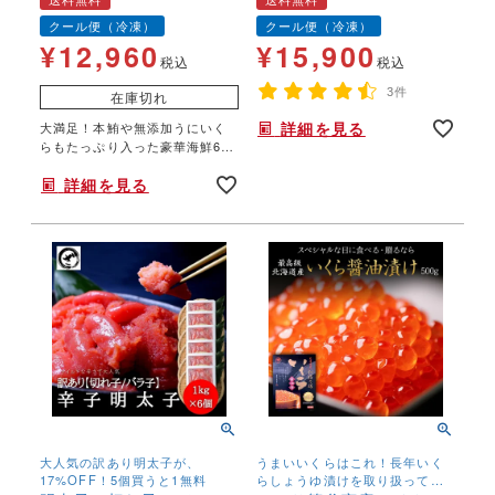
トロ)イクラ 無添加ウニ
クール便（冷凍）
クール便（冷凍）
850g
¥
12,960
¥
15,900
税込
税込
3件
在庫切れ
詳細を見る
大満足！本鮪や無添加うにいく
らもたっぷり入った豪華海鮮6色
丼！中央市場のマグロ専門店が
詳細を見る
おすすめする本鮪大トロ入り♪
大人気の訳あり明太子が、
うまいいくらはこれ！長年いく
17%OFF！5個買うと1無料
らしょうゆ漬けを取り扱ってい