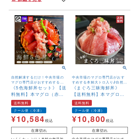
自然解凍するだけ！中央市場の
中央市場のマグロ専門店がおす
マグロ専門店がおすすめする本
すめする本鮪大トロ入り♪自然解
鮪入り！簡単贅沢な海鮮5色丼セ
《5色海鮮丼セット》【送
凍するだけ！まぐろ三昧セッ
《まぐろ三昧海鮮丼》
ット。【送料無料】でお届け♪
ト。【送料無料】
料無料】本マグロ（赤
【送料無料】本マグロ
身・中トロ・ネギトロ）
(大トロ 中トロ 赤身 ねぎ
送料無料
送料無料
イクラ 無添加ウニ 730g
とろ) 500g
クール便（冷凍）
クール便（冷凍）
¥
10,584
¥
10,800
税込
税込
在庫切れ
在庫切れ
いくらたっぷり！本鮪や無添加
中央市場のマグロ専門店がおす