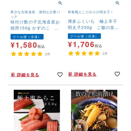
希少な北海道産、便利な少量パ
和食職人こだわりの明太子！
ック
博多ふくいち 極上辛子
味付け数の子北海道産お
明太子250g ご飯の友
徳用150g かずのこ カ
おにぎり お茶漬け 冷
ズノコ 北海道産 国
クール便（冷凍）
クール便（冷凍）
凍便
産 冷凍 味付き 高級
¥
1,706
¥
1,580
税込
税込
1件
2件
年末年始,お正月,年越し,,,,,,,
年末年始,お正月,年越し,,,,,,,
詳細を見る
詳細を見る