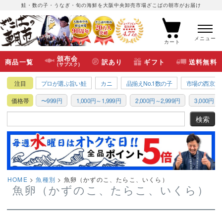
鮭・数の子・うなぎ・旬の海鮮を大阪中央卸売市場ざこばの朝市がお届け
メニュー
カート
頒布会
商品一覧
訳あり
ギフト
送料無料
(サブスク)
注目
プロが選ぶ旨い鮭
カニ
品揃えNo.1数の子
市場の西京漬
価格帯
〜999円
1,000円～1,999円
2,000円～2,999円
3,000円～3
HOME
魚種別
魚卵（かずのこ、たらこ、いくら）
魚卵（かずのこ、たらこ、いくら）