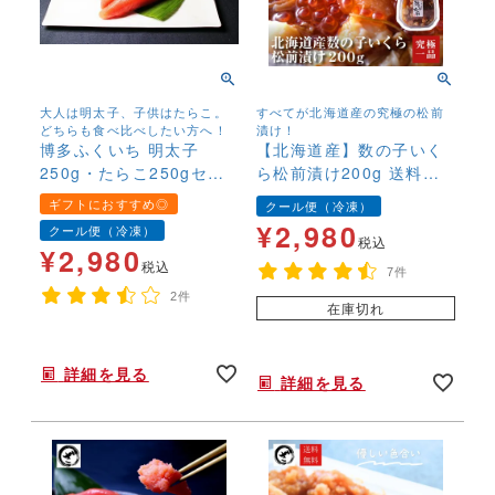
大人は明太子、子供はたらこ。
すべてが北海道産の究極の松前
どちらも食べ比べしたい方へ！
漬け！
博多ふくいち 明太子
【北海道産】数の子いく
250g・たらこ250gセッ
ら松前漬け200g 送料無
ト 食べ比べ お得
料 かずのこ カズノコ
ギフトにおすすめ◎
クール便（冷凍）
イクラ まつまえ 高級
¥
2,980
クール便（冷凍）
税込
¥
2,980
税込
7件
2件
在庫切れ
年末年始,お正月,年越し,,,,,,,
年末年始,お正月,年越し,,,,,,,
詳細を見る
詳細を見る