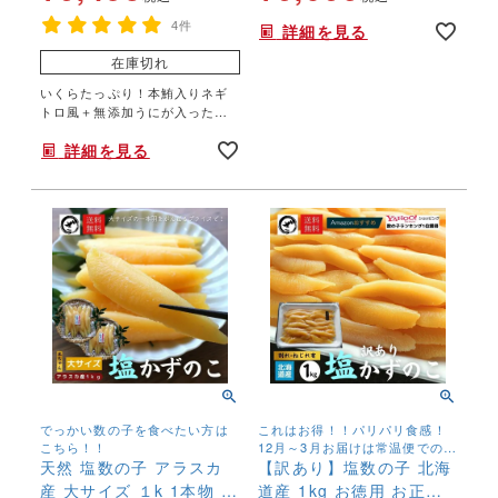
4件
詳細を見る
在庫切れ
いくらたっぷり！本鮪入りネギ
トロ風＋無添加うにが入った豪
華海鮮3色丼！
詳細を見る
でっかい数の子を食べたい方は
これはお得！！パリパリ食感！
こちら！！
12月～3月お届けは常温便での発
天然 塩数の子 アラスカ
送。 4月～11月お届けは冷蔵便
【訳あり】塩数の子 北海
発送
産 大サイズ １k 1本物 送
道産 1kg お徳用 お正月