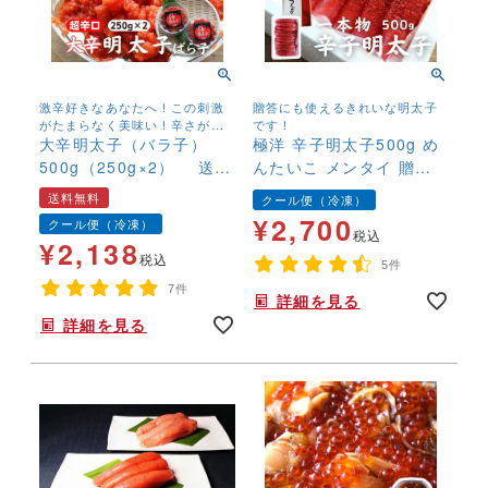
激辛好きなあなたへ！この刺激
贈答にも使えるきれいな明太子
がたまらなく美味い！辛さが強
です！
いので辛味の苦手な方は、十分
大辛明太子（バラ子）
極洋 辛子明太子500g め
にご注意下さい！
500g（250g×2） 送料
んたいこ メンタイ 贈答
無料 激辛 めんたいこ
ギフト おうちごはん ご
送料無料
クール便（冷凍）
辛子明太子 ばらこ お
飯のお供 キョクヨー 訳
¥
2,700
クール便（冷凍）
取り寄せ 辛党 訳あり
あり
税込
¥
2,138
税込
5件
7件
詳細を見る
詳細を見る