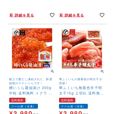
年末年始,お正月,年越し,送料無料,,,,,,
年末年始,お正月,年越し,おせち,特大,BIGサイズ,,,,
詳細を見る
詳細を見る
船上で腹だし凍結された、鮮度
華ふくいちの無着色の明太子が
抜群のマスいくらです！
登場！
鱒いくら醤油漬け 200g
華ふくいち無着色辛子明
中粒 送料無料 イクラ 味
太子1kg 上切れ 送料無料
付 鮮度抜群 北海道加工
訳あり わけあり 食品 切
送料無料
送料無料
鱒子 マス子
れ子 切子 めんたいこ お
クール便（冷凍）
クール便（冷凍）
取り寄せグルメ 博多 福
¥
3,980
¥
3,980