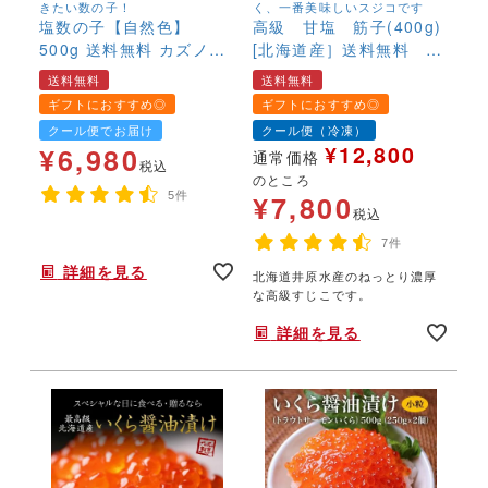
きたい数の子！
く、一番美味しいスジコです
塩数の子【自然色】
高級 甘塩 筋子(400g)
500g 送料無料 カズノ
[北海道産］送料無料 す
コ かずのこ 無漂白
じこ スジコ いくら
送料無料
送料無料
カナダ産 本チャン 最
イクラ 塩いくら
ギフトにおすすめ◎
ギフトにおすすめ◎
高級
クール便でお届け
クール便（冷凍）
¥
12,800
¥
6,980
通常価格
税込
のところ
5件
¥
7,800
税込
年末年始,お正月,年越し,おせち,自然色,本ちゃん,,,,
7件
詳細を見る
北海道井原水産のねっとり濃厚
な高級すじこです。
詳細を見る