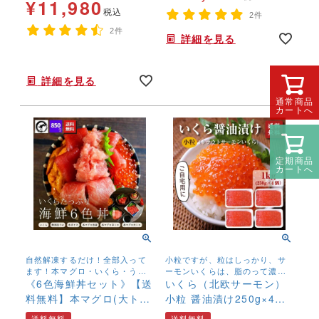
¥
11,980
税込
2件
2件
詳細を見る
年末年始,お正月,年越し,送料無料,自然色,おせち,高級,,,
詳細を見る
通常商品
カートへ
定期商品
カートへ
自然解凍するだけ！全部入って
小粒ですが、粒はしっかり、サ
ます！本マグロ・いくら・うに
ーモンいくらは、脂のって濃厚
のスペシャル海鮮6色丼セット。
《6色海鮮丼セット》【送
な味わい 北欧サーモンの鮮度抜
いくら（北欧サーモン）
【送料無料】でお届け♪
群のいくらです
料無料】本マグロ(大ト
小粒 醤油漬け250g×4個
ロ・中トロ・赤身・ネギ
(1kg) 【送料無料】
送料無料
送料無料