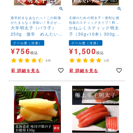
激辛好きなあなたへ！この刺激
主婦のための明太子！便利な個
がたまらなく美味い！辛さが強
包装のスティックタイプ！料理
いので辛味の苦手な方は、十分
大辛明太子（バラ子）
にそのまま使えてどんな料理に
かねふくスティック明太
にご注意下さい！
も相性抜群！
250g 激辛 めんたい
子（30g×10本）300g
こ 辛子明太子 ばら
無着色 明太チューブ
クール便（冷凍）
クール便（冷凍）
こ お取り寄せ 辛党
バラコ 簡単 便利 時
¥
756
¥
1,500
訳あり
短 ギフト プレゼント
税込
税込
6件
1件
詳細を見る
詳細を見る