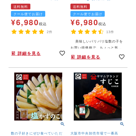
料無料 本ちゃん かずの
おせち かずのこ カズノ
送料無料
送料無料
こ カズノコ 大きい 最
コ 数の子【送料無料】
クール便でお届け
クール便でお届け
大級
¥
6,980
¥
6,980
税込
税込
2件
13件
美味しいパリパリ塩数の子を
年末年始,お正月,年越し,おせち,特大,塩カズノコ,BIGサイズ,,,
年末年始,お正月,年越し,,,,,,,
お買い得価格で。ちょっと形は
詳細を見る
悪いけど、ぱりぱりとした食感
詳細を見る
はそのままです。ずっしりボリ
ュームの1㎏盛！簡単塩抜きレシ
ピお付けします。
数の子好きにぜひ食べていただ
大阪市中央卸売市場で一番高