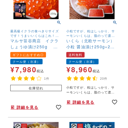
最高級イクラの食べきりサイズ
小粒ですが、粒はしっかり、サ
です！うまいいくらはこれ！長
ーモンいくらは、脂のって濃厚
年いくらしょうゆ漬けを取り扱
マルサ笹谷商店 イクラ
な味わい 北欧サーモンの鮮度抜
いくら（北欧サーモン）
っていますが、マルサのイクラ
群のいくらです
しょうゆ漬け250g 食
小粒 醤油漬け250g×2個
が一番人気があります！
べきりサイズ
(500g) 【送料無料】
ギフトにおすすめ◎
送料無料
クール便（冷凍）
クール便（冷凍）
¥
7,980
¥
8,960
税込
税込
1件
20件
小粒ですが、粒はしっかり、サ
在庫切れ
ーモンいくらは、脂のって濃厚
な味わい 北欧サーモンの鮮度抜
年末年始,お正月,年越し,,,,手巻き寿司,すし,寿司,手巻きすし
詳細を見る
群のいくらです
詳細を見る