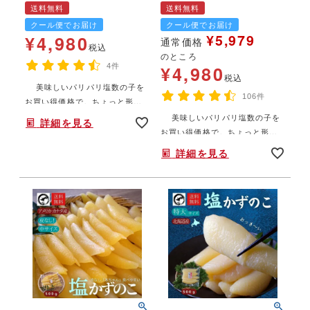
おせち かずのこ カズノ
料 お徳用 お正月 おせち
送料無料
送料無料
コ 数の子 大容量【送料
かずのこ カズノコ 数の
クール便でお届け
クール便でお届け
無料】
子 大容量
¥
5,979
¥
4,980
通常価格
税込
のところ
4件
¥
4,980
税込
美味しいパリパリ塩数の子を
年末年始,お正月,年越し,,,,,,,
106件
お買い得価格で。ちょっと形は
悪いけど、ぱりぱりとした食感
美味しいパリパリ塩数の子を
詳細を見る
はそのままです。ずっしりボリ
年末年始,お正月,年越し,,,,,,,
お買い得価格で。ちょっと形は
ュームの1㎏盛！簡単塩抜きレシ
悪いけど、ぱりぱりとした食感
ピお付けします。
詳細を見る
はそのままです。ずっしりボリ
ュームの1㎏盛！簡単塩抜きレシ
ピお付けします。