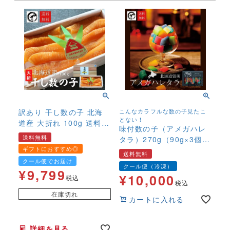
訳あり 干し数の子 北海
こんなカラフルな数の子見たこ
とない！
道産 大折れ 100g 送料無
味付数の子（アメガハレ
料 徳用 ほしかずのこ
送料無料
タラ）270g（90g×3個）
カズノコ 希少 高級
ギフトにおすすめ◎
かずのこ カズノコ 味
送料無料
付き 冷凍 高級
クール便でお届け
クール便（冷凍）
¥
9,799
¥
10,000
税込
税込
在庫切れ
カートに入れる
年末年始,お正月,年越し,,,,,,,
詳細を見る