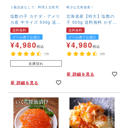
１級品皮なしで、料理人太鼓判
希少な北海道産！
塩数の子 カナダ・アメリ
北海道産【特大】塩数の
カ産 中サイズ 500g 送料
子 500g 送料無料 かずの
無料 本ちゃん かずの
こ カズノコ 希少 国
送料無料
送料無料
こ カズノコ
産 やまに
クール便でお届け
クール便でお届け
¥
4,980
¥
4,980
税込
税込
7件
9件
在庫切れ
年末年始,お正月,年越し,おせち,ヤマニ,ブランド,高級,特大,,
詳細を見る
年末年始,お正月,年越し,高級,本チャン,,,,,
詳細を見る