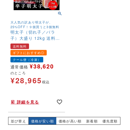
大人気の訳あり明太子が、
25%OFF！９個買うと3個無料
明太子（切れ子／バラ
子）大盛り 12kg 送料無
料 切れ子 訳あり お得 お
送料無料
買い得 安心 めんたいこ
ギフトにおすすめ◎
メンタイコ 冷凍 カジュ
クール便（冷凍）
アルギフト 簡易包装
¥
38,620
通常価格
のところ
¥
28,965
税込
年末年始,お正月,年越し,送料無料,,,,,,
詳細を見る
並び替え
価格が安い順
価格が高い順
新着順
優先度順