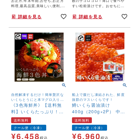
お正月,年末年始,おせち,お正月
数の子ゴロゴロ！薄口で食べや
料理,最高品質,美味しい,便利,手
すい松前漬けです。おせちにも
間なし,
普段のおかずにも。
詳細を見る
詳細を見る
自然解凍するだけ！簡単贅沢な
船上で腹だし凍結された、鮮度
いくらとうにと本マグロ入りネ
抜群のマスいくらです！
ギトロ風の海鮮3色丼セット。
《3色海鮮丼》【送料無
鱒いくら醤油漬け
【送料無料】でお届け♪
料】いくらたっぷり！無
400g（200g×2P） 中粒
添加ウニ 本マグロ入りネ
送料無料 イクラ 味付 鮮
送料無料
送料無料
ギトロ 550g
度抜群 北海道加工 鱒子
クール便（冷凍）
クール便（冷凍）
マス子
¥
6,458
¥
6,960
税込
税込