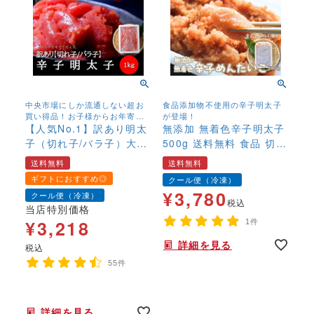
中央市場にしか流通しない超お
食品添加物不使用の辛子明太子
買い得品！お子様からお年寄り
が登場！
まで幅広く召し上がっていただ
【人気No.1】訳あり明太
無添加 無着色辛子明太子
くために、塩、辛子を抑えマイ
子（切れ子/バラ子）大盛
500g 送料無料 食品 切れ
ルドに仕上げました。【送料無
り 1kg 送料無料
子 切子 バラ子 めんたい
料】※大人気商品の為、入荷次第
送料無料
送料無料
こ お取り寄せグルメ 博
の発送となります。
ギフトにおすすめ◎
クール便（冷凍）
多 福岡 お土産 お返し ギ
¥
3,780
クール便（冷凍）
フト 海鮮 魚介類 丼 業務
税込
当店特別価格
用 贈答
¥
3,218
1件
詳細を見る
税込
55件
年末年始,お正月,年越し,送料無料,,,,,,
詳細を見る