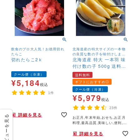
飲食のプロ大人気！お徳用切れ
北海道産の特大サイズの一本物
たらこ
の良質な数の子を味付けしまし
切れたらこ2ｋ
た
北海道産 特大 一本羽 味
付け数の子 500g 送料無
料 かずのこ カズノコ
クール便（冷凍）
送料無料
味付き 薄味 関西風
¥
5,184
ギフトにおすすめ◎
税込
北海道産 冷凍 高級
クール便（冷凍）
国産
1件
¥
5,979
税込
年末年始,お正月,年越し,,,,,,,
23件
詳細を見る
レビューを見る
お正月,年末年始,おせち,お正月
料理,最高品質,美味しい,便利,手
間なし,
詳細を見る