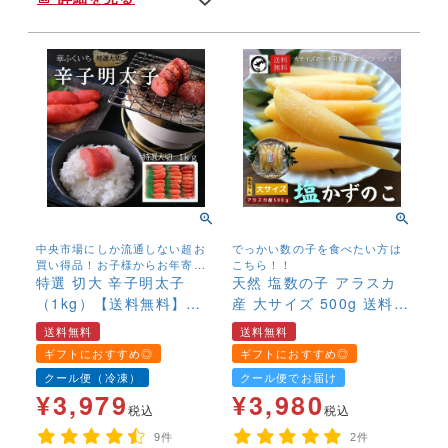
中央市場にしか流通しない超お
でっかい数の子を食べたい方は
買い得品！お子様からお年寄り
こちら！！
まで幅広く召し上がっていただ
特選 切大 辛子明太子
天然 塩数の子 アラスカ
くために、塩、辛子を抑えマイ
（1kg）【送料無料】
産 大サイズ 500g 送料無
ルドに仕上げました。
有色 めんたいこ メン
料 1本物 本ちゃん かずの
送料無料
送料無料
タイコ
こ カズノコ 大きい 最
ギフトにおすすめ◎
ギフトにおすすめ◎
大級
クール便（冷凍）
クール便でお届け
¥
3,979
¥
3,980
税込
税込
9件
2件