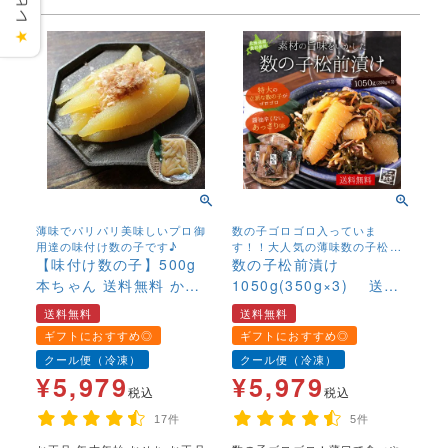
★
薄味でパリパリ美味しいプロ御
数の子ゴロゴロ入っていま
用達の味付け数の子です♪
す！！大人気の薄味数の子松前
【味付け数の子】500g
漬け。
数の子松前漬け
本ちゃん 送料無料 かず
1050g(350g×3) 送料
のこ カズノコ 味付
無料 かずのこ まつまえ
送料無料
送料無料
き 薄味 関西風 アメ
づけ 薄味 白醤油 国
ギフトにおすすめ◎
ギフトにおすすめ◎
リカ・カナダ産 冷凍
産材料
クール便（冷凍）
クール便（冷凍）
高級
¥
5,979
¥
5,979
税込
税込
17件
5件