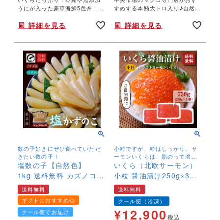
うにが入った豪華海鮮5色丼！中
すめする本鮪大トロ入り♪自然解
央市場のマグロ専門店がおすす
凍するだけ！まぐろ三昧セッ
詳細を見る
詳細を見る
めする本鮪入り
ト。【送料無料】
数の子好きにぜひ食べていただ
小粒ですが、粒はしっかり、サ
きたい数の子！
ーモンいくらは、脂のって濃厚
塩数の子【自然色】
な味わい 北欧サーモンの鮮度抜
いくら（北欧サーモン）
群のいくらです
1kg 送料無料 カズノコ
小粒 醤油漬け250g×3個
かずのこ 無漂白 カナ
(750g) 【送料無料】
送料無料
送料無料
ダ産 本チャン 最高級
ギフトにおすすめ◎
クール便（冷凍）
¥
12,900
クール便でお届け
税込