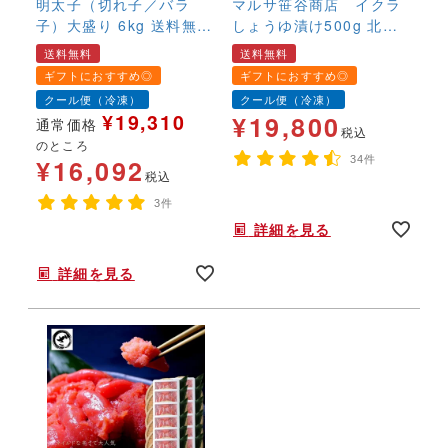
明太子（切れ子／バラ
ますが、マルサのイクラが一番
マルサ笹谷商店 イクラ
人気があります！
子）大盛り 6kg 送料無料
しょうゆ漬け500g 北海
切れ子 訳あり お得 お買
道産 送料無料 いく
送料無料
送料無料
い得 安心 めんたいこ メ
ら 冷凍 白鮭 醤油
ギフトにおすすめ◎
ギフトにおすすめ◎
ンタイ
漬 最高級
クール便（冷凍）
クール便（冷凍）
¥
19,310
¥
19,800
通常価格
税込
のところ
¥
16,092
34件
税込
年末年始,お正月,年越し,,,,手巻き寿司,すし,寿司,手巻きすし
3件
詳細を見る
年末年始,お正月,年越し,送料無料,,,,,,
詳細を見る