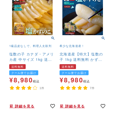
1級品皮なしで、料理人太鼓判
希少な北海道産！
塩数の子 カナダ・アメリ
北海道産【特大】塩数の
カ産 中サイズ 1kg 送料
子 1kg 送料無料 かずの
無料 本ちゃん かずの
こ カズノコ 希少 国
送料無料
送料無料
こ カズノコ
産 やまに
クール便でお届け
クール便でお届け
¥
8,980
¥
8,980
税込
税込
1件
7件
年末年始,お正月,年越し,,,,,,,
年末年始,お正月,年越し,おせち,ヤマニ,ブランド,高級,特大,,
詳細を見る
詳細を見る