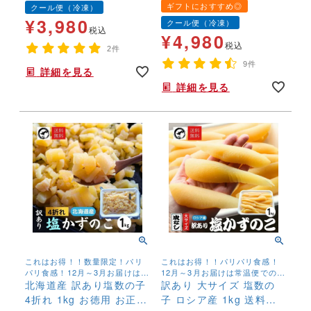
バラコ 簡単 便利 時
ラ ウニ 送料無料 簡
ギフトにおすすめ◎
クール便（冷凍）
短 ギフト プレゼン
単 贅沢
¥
3,980
クール便（冷凍）
ト 送料無料
税込
¥
4,980
税込
2件
9件
詳細を見る
詳細を見る
これはお得！！数量限定！パリ
これはお得！！パリパリ食感！
パリ食感！12月～3月お届けは常
12月～3月お届けは常温便での発
温便での発送。 4月～11月お届
北海道産 訳あり塩数の子
送。 4月～11月お届けは冷蔵便
訳あり 大サイズ 塩数の
けは冷蔵便発送
発送
4折れ 1kg お徳用 お正月
子 ロシア産 1kg 送料無