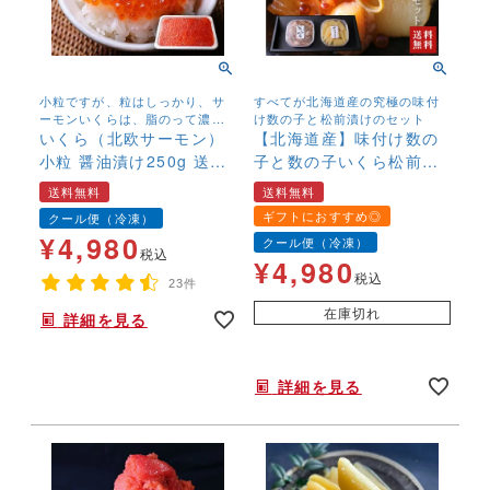
小粒ですが、粒はしっかり、サ
すべてが北海道産の究極の味付
ーモンいくらは、脂のって濃厚
け数の子と松前漬けのセット
な味わい 北欧サーモンの鮮度抜
いくら（北欧サーモン）
【北海道産】味付け数の
群のいくらです
小粒 醤油漬け250g 送料
子と数の子いくら松前漬
無料
けセット かずのこ カ
送料無料
送料無料
ズノコ まつまえ いく
ギフトにおすすめ◎
クール便（冷凍）
ら 高級 送料無料
¥
4,980
クール便（冷凍）
税込
¥
4,980
税込
23件
在庫切れ
詳細を見る
年末年始,お正月,年越し,,,,,,,
詳細を見る