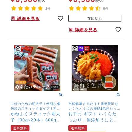
岡 お土産 お返し ギフト
税込
税込
海鮮 魚介類 丼 激安 業務
2件
9件
用 大容量 お歳暮 御歳暮
詳細を見る
在庫切れ
お中元 母の日 父の日
詳細を見る
主婦のための明太子！便利な個
自然解凍するだけ！簡単贅沢な
包装のスティックタイプ！料理
いくらとうにの海鮮2色丼セッ
にそのまま使えてどんな料理に
かねふくスティック明太
ト。【送料無料】でお届け♪
お中元 ギフト いくらた
も相性抜群！
子（30g×20本）600g
っぷり！無添加うにと海
無着色 明太チューブ
鮮2色丼 お中元 イク
送料無料
送料無料