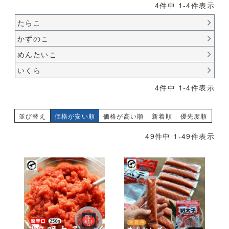
4
件中
1
-
4
件表示
たらこ
かずのこ
めんたいこ
いくら
4
件中
1
-
4
件表示
並び替え
価格が安い順
価格が高い順
新着順
優先度順
49
件中
1
-
49
件表示