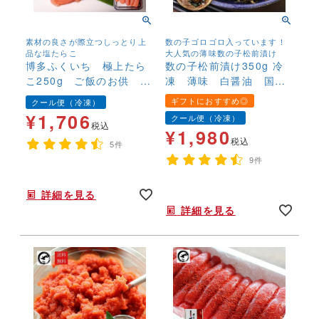
素材の良さが際立つしっとり上
数の子ゴロゴロ入っています！
品な塩たらこ
大人気の薄味数の子松前漬け
博多ふくいち 極上たら
数の子松前漬け350g 冷
こ250g ご飯のお供 お
凍 薄味 白醤油 国産
にぎり お茶漬け 冷凍
材料 かずのこ カズノ
ギフトにおすすめ◎
クール便（冷凍）
便
コ まつまえ
¥
1,706
クール便（冷凍）
税込
¥
1,980
税込
5件
9件
年末年始,お正月,年越し,,,,,,,
年末年始,お正月,年越し,こだわり,松前漬け,まつまえ,カズノコ,美味しい,,
詳細を見る
詳細を見る