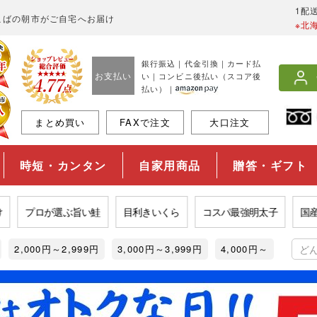
1配
こばの朝市がご自宅へお届け
※北
銀行振込｜代金引換｜カード払
お支払い
い｜コンビニ後払い（スコア後
払い）｜
まとめ買い
FAXで注文
大口注文
時短・カンタン
自家用商品
贈答・ギフト
プロが選ぶ旨い鮭
目利きいくら
コスパ最強明太子
国産うな
2,000円～2,999円
3,000円～3,999円
4,000円～