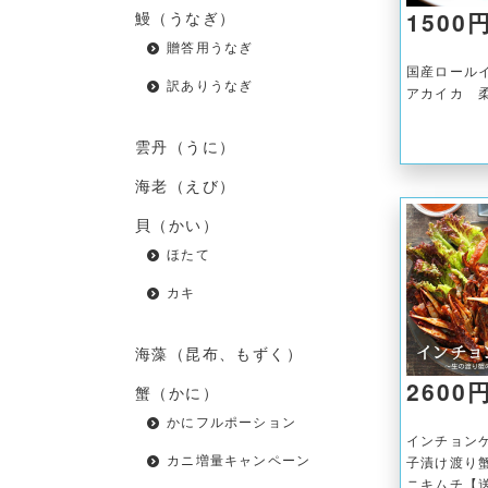
1500
鰻（うなぎ）
贈答用うなぎ
国産ロール
訳ありうなぎ
アカイカ 
雲丹（うに）
海老（えび）
貝（かい）
ほたて
カキ
海藻（昆布、もずく）
2600
蟹（かに）
かにフルポーション
インチョン
カニ増量キャンペーン
子漬け渡り蟹
ニキムチ【