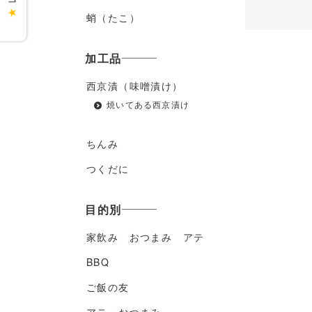
★
蛸（たこ）
加工品
西京漬（味噌漬け）
焼いてある西京漬け
ちんみ
つくだに
目的別
家飲み おつまみ アテ
BBQ
ご飯の友