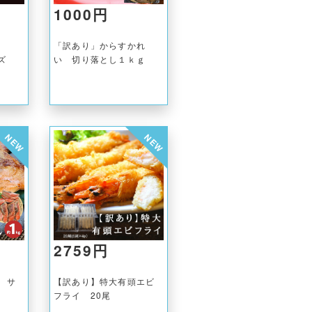
1000円
道産
「訳あり」からすかれ
イズ
い 切り落とし１ｋｇ
NEW
NEW
2759円
し サ
【訳あり】特大有頭エビ
フライ 20尾