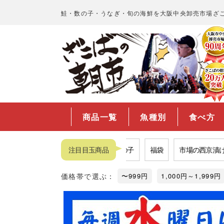
鮭・数の子・うなぎ・旬の海鮮を大阪中央卸売市場ざ
商品一覧
魚種別
食べ方
カニ
品揃えNo.1数の子
注目目玉商品
福袋
市場の西京漬け
価格帯で選ぶ：
〜999円
1,000円～1,999円