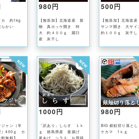
円
980円
500円
イカ 約1kg
【無添加】北海道産 新
【無添加】北海
柔らかい
物 真ホッケ開き 特
サンマ開き 大サ
大 約４００ｇ 羅臼
約１００ｇ 灰干し
産 灰干し
NEW
NEW
円
1000円
980円
ケジャン（辛
「訳あり」しらす １ｋ
BIG 銀鮭切り落と
）400ｇ カ
ｇ 徳島県産 釜揚げ
ケカマ 1ｋｇ
送料無料】
釜あげ シラス お買得