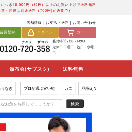
送につき
10,000円（税抜）以上
のお買い上げで
送料無料
海道・沖縄は別途送料（700円)が必要です
店舗情報
|
お支払・送料
|
お問い合わせ
会員登録
ログイン
カート
受付時間 9:00〜14:00
定休日 日曜日・祝日・水曜
日
頒布会(サブスク)
送料無料
ぎ
プロが選ぶ旨い鮭
カニ
品揃えNo.1数の子
市場の西