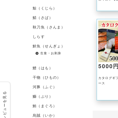
鯨（くじら）
鯖（さば）
秋刀魚（さんま）
しらす
鮮魚（せんぎょ）
生食・お刺身
5000
鱧（はも）
干物（ひもの）
カタログギフ
ース
河豚（ふぐ）
レビューを見る
鰤（ぶり）
鮪（まぐろ）
烏賊（いか）