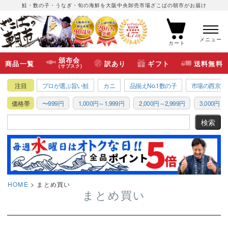
鮭・数の子・うなぎ・旬の海鮮を大阪中央卸売市場ざこばの朝市がお届け
メニュー
カート
頒布会
商品一覧
訳あり
ギフト
送料無料
(サブスク)
注目
プロが選ぶ旨い鮭
カニ
品揃えNo.1数の子
市場の西京漬
価格帯
〜999円
1,000円～1,999円
2,000円～2,999円
3,000円～3
HOME
まとめ買い
まとめ買い