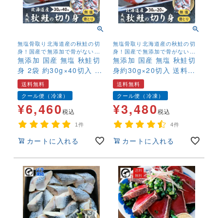
無塩骨取り北海道産の秋鮭の切
無塩骨取り北海道産の秋鮭の切
身！国産で無添加で骨がないの
身！国産で無添加で骨がないの
が欲しいとの声から誕生しまし
無添加 国産 無塩 秋鮭切
が欲しいとの声から誕生しまし
無添加 国産 無塩 秋鮭切
た！
た！
身 2袋 約30g×40切入 送
身約30g×20切入 送料無
料無料 骨取り 骨なし 天
料 骨取り 骨なし 天然 魚
送料無料
送料無料
然 魚 鮭 さけ サケ 焼く
鮭 さけ サケ 焼くだけ そ
クール便（冷凍）
クール便（冷凍）
だけ そのまま使える お
のまま使える お弁当 ス
¥
6,460
¥
3,480
弁当 ストック
トック
税込
税込
1件
4件
カートに入れる
カートに入れる