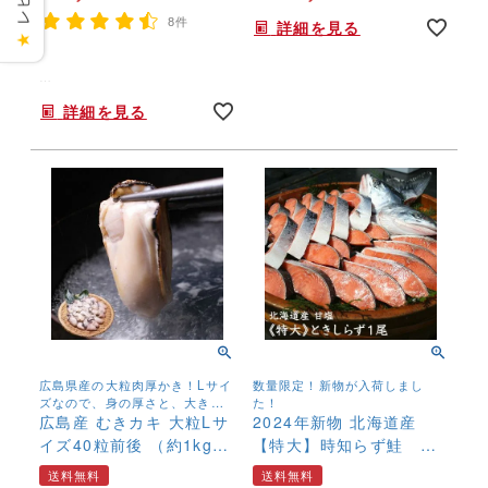
8件
詳細を見る
★
うなぎの製品を作る際に出た切れ端・端材を集めました。
詳細を見る
商品の性質上、袋ごとに端材の大きさにはばらつきがあります。
広島県産の大粒肉厚かき！Lサイ
数量限定！新物が入荷しまし
ズなので、身の厚さと、大きさ
た！
が自慢！
広島産 むきカキ 大粒Lサ
2024年新物 北海道産
イズ40粒前後 （約1kg）
【特大】時知らず鮭 １
送料無料 加熱用 牡蠣
尾 約2.5kg さけ サケ
送料無料
送料無料