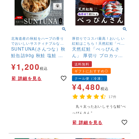
北海道産の秋鮭をハーブの香り
厚切りでコスパ最高！おいしい
でおいしいサスティナブルな缶
紅鮭はこちら！天然紅鮭「べっ
詰に！
SUNTUNA(さんつな）秋
ぴんさん」
天然紅鮭「べっぴんさ
鮭缶詰90g 秋鮭 塩鮭 新
ん」 厚切り プロカット
巻鮭 さけ サケ 無添加 ス
約1kg 送料無料 ロシア
¥
1,200
送料無料
トック 国産
産 塩鮭 新巻鮭 鮭好
税込
ギフトにおすすめ◎
き 鮭の贈り物
詳細を見る
クール便（冷凍）
¥
4,480
税込
17件
丸々太ったおいしそうな鮭“べ
年末年始,お正月,年越し,,,,,,,
っぴんさん”
詳細を見る