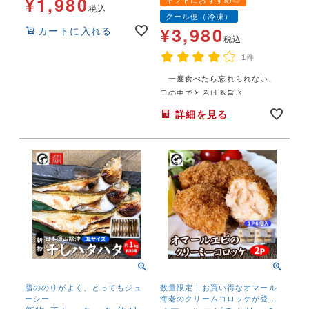
¥
1,980
加熱用 送料無料
税込
クール便（冷凍）
¥
3,980
カートに入れる
税込
1件
一度食べたら忘れられない、
年末年始,お正月,年越し,,,,,,,
口の中でとろける旨さ
詳細を見る
脂ののりがよく、とってもジュ
数量限定！お買い得なオマール
ーシー
海老のクリームコロッケが登場