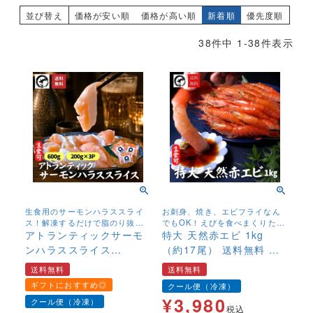
並び替え
価格が安い順
価格が高い順
新着順
優先度順
38
件中
1
-
38
件表示
生食用のサーモンハラススライ
お刺身、焼き、エビフライなん
ス！解凍するだけで脂のり抜群
でもOK！えびを食べまくりたい
のハラス！そのままでも、炙っ
アトランティックサーモ
方へ！
特大 天然赤エビ 1kg
ても美味！
ンハラススライス
（約17尾） 送料無料 有
600g（200g×3p） アト
頭 えび 赤海老 生食可 冷
送料無料
送料無料
ランティックサーモン お
凍 バラ凍結
ギフトにおすすめ◎
クール便（冷凍）
刺身 生食可 鮭 さけ 大ト
¥
3,980
クール便（冷凍）
ロ 腹身 ギフト 送料無料
税込