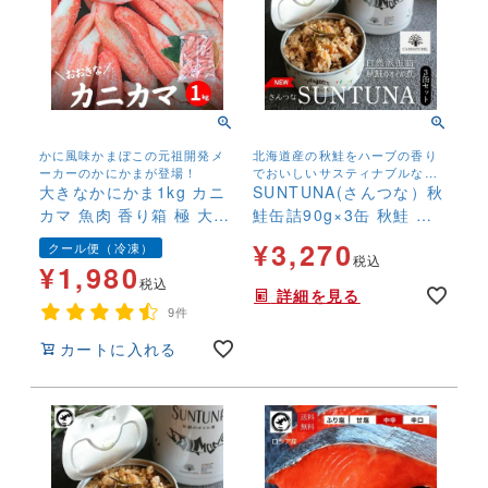
かに風味かまぼこの元祖開発メ
北海道産の秋鮭をハーブの香り
ーカーのかにかまが登場！
でおいしいサスティナブルな缶
大きなかにかま1kg カニ
詰に！
SUNTUNA(さんつな）秋
カマ 魚肉 香り箱 極 大容
鮭缶詰90g×3缶 秋鮭 塩
量 サラダ 生食用
鮭 新巻鮭 さけ サケ 無添
¥
3,270
クール便（冷凍）
加 ストック 国産
税込
¥
1,980
税込
詳細を見る
9件
カートに入れる