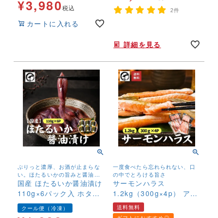
¥
3,980
税込
2件
カートに入れる
年末年始,お正月,年越し,送料無料,鍋,なべ,手巻き寿司,すし,寿司,手巻きすし
詳細を見る
ぷりっと濃厚、お酒が止まらな
一度食べたら忘れられない、口
い。ほたるいかの旨みと醤油の
の中でとろける旨さ
コクが口いっぱいに広がりま
国産 ほたるいか醤油漬け
サーモンハラス
す。
110g×6パック入 ホタル
1.2kg（300g×4p） アト
イカ 珍味 生食可 酒の肴
ランティックサーモン 鮭
送料無料
クール便（冷凍）
冷凍
さけ 訳あり 腹身 ギフト
ギフトにおすすめ◎