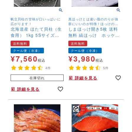
帆立貝柱の甘味が口いっぱいに
真ほっけとは違い脂ののりが抜
広がります！
群にいいのが特徴！ほっけの旨
北海道産 ほたて貝柱（生
みを存分に味わえます！
しまほっけ開き5枚 送料
食用） 1kg 5Sサイズ
無料 縞ほっけ ホッケ
帆立 ホタテ お刺身
干物 シマホッケ ほっ
送料無料
送料無料
BBQ【送料無料】
け 朝食 お弁当 焼き
クール便（冷凍）
クール便（冷凍）
魚 魚 冷凍
¥
7,560
¥
3,980
税込
税込
4件
5件
詳細を見る
在庫切れ
詳細を見る