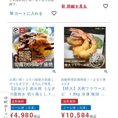
終了。
詳細を見る
カートに入れる
お買い得！コスパ抜群の切落し
高級料理店御用達！！まるで車
のうなぎです。きちんと味見を
エビ♪
して、コレ！というものを厳選
【訳あり】炭火焼 うなぎ
【特大】天然フラワーエ
しております。
の蒲焼き 切り落とし 1kg
ビ 1.8kg 冷凍 無頭 え
レビューを見る
送料無料 刻み きざ
び 海老 ブロック 高級 天
送料無料
送料無料
み お買い得 ウナギ
然 無添加 エビ天【送料
クール便（冷凍）
クール便（冷凍）
鰻 中国産 冷凍便
無料】
¥
4,980
¥
10,584
税込
税込