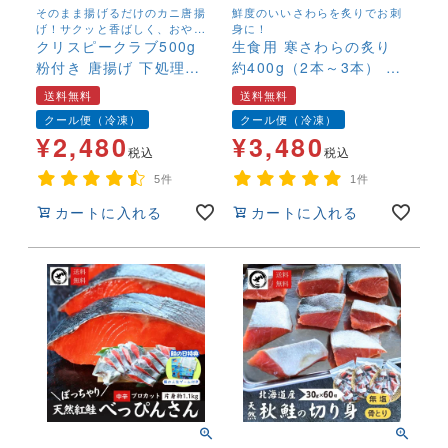
そのまま揚げるだけのカニ唐揚
鮮度のいいさわらを炙りでお刺
げ！サクッと香ばしく、おやつ
身に！
にも酒の肴にも最適です！
クリスピークラブ500g
生食用 寒さわらの炙り
粉付き 唐揚げ 下処理い
約400g（2本～3本） 送
らず 業務用 かに カニ 蟹
料無料 鰆 サワラ あぶり
送料無料
送料無料
送料無料
お刺身 海鮮 冷凍
クール便（冷凍）
クール便（冷凍）
¥
2,480
¥
3,480
税込
税込
5件
1件
カートに入れる
カートに入れる