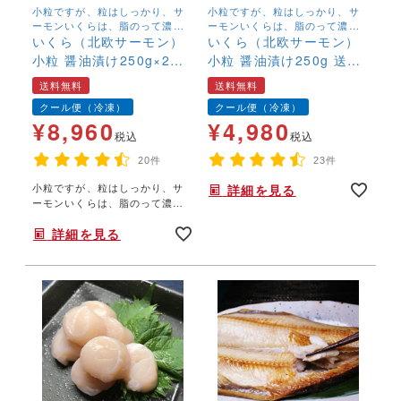
小粒ですが、粒はしっかり、サ
小粒ですが、粒はしっかり、サ
ーモンいくらは、脂のって濃厚
ーモンいくらは、脂のって濃厚
な味わい 北欧サーモンの鮮度抜
いくら（北欧サーモン）
な味わい 北欧サーモンの鮮度抜
いくら（北欧サーモン）
群のいくらです
群のいくらです
小粒 醤油漬け250g×2個
小粒 醤油漬け250g 送料
(500g) 【送料無料】
無料
送料無料
送料無料
クール便（冷凍）
クール便（冷凍）
¥
8,960
¥
4,980
税込
税込
20件
23件
小粒ですが、粒はしっかり、サ
詳細を見る
ーモンいくらは、脂のって濃厚
な味わい 北欧サーモンの鮮度抜
詳細を見る
群のいくらです