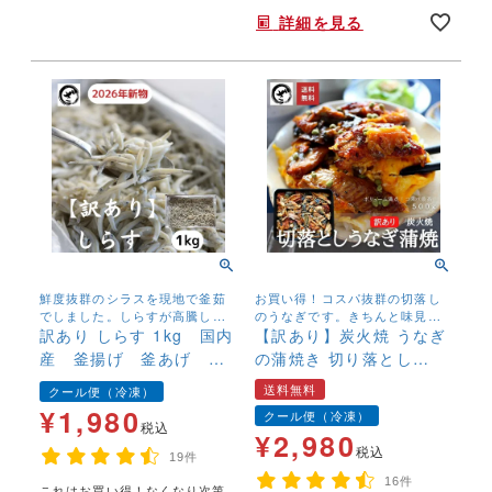
詳細を見る
鮮度抜群のシラスを現地で釜茹
お買い得！コスパ抜群の切落し
でしました。しらすが高騰して
のうなぎです。きちんと味見を
いる中、超お買い得な価格で大
訳あり しらす 1kg 国内
して、コレ！というものを厳選
【訳あり】炭火焼 うなぎ
放出いたします。
しております。
産 釜揚げ 釜あげ シ
の蒲焼き 切り落とし
ラス お買得 最安値に
500g 送料無料 刻み
送料無料
クール便（冷凍）
挑戦
きざみ カット済 ご自
¥
1,980
クール便（冷凍）
宅用 お買い得 ウナ
税込
¥
2,980
ギ 鰻 中国産 冷凍便
税込
19件
16件
これはお買い得！なくなり次第