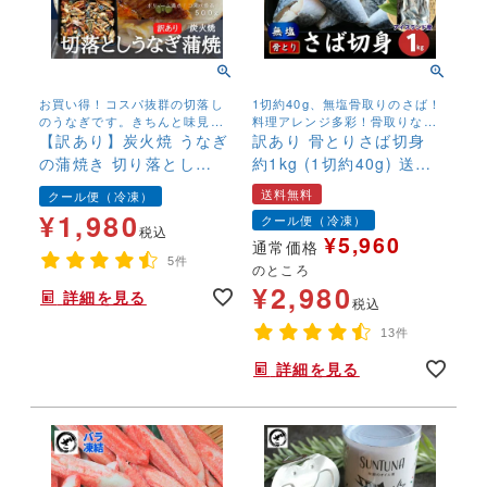
お買い得！コスパ抜群の切落し
1切約40g、無塩骨取りのさば！
のうなぎです。きちんと味見を
料理アレンジ多彩！骨取りなの
して、コレ！というものを厳選
【訳あり】炭火焼 うなぎ
でお子様にも安心して召し上が
訳あり 骨とりさば切身
しております。
れます！
の蒲焼き 切り落とし
約1kg (1切約40g) 送料
500g 刻み きざみ カ
無料 無塩 骨取り 鯖 サバ
送料無料
クール便（冷凍）
ット済 ご自宅用 お買
無添加 お弁当 大容量 ス
¥
1,980
クール便（冷凍）
い得 ウナギ 鰻 中国
トック
税込
¥
5,960
通常価格
産 冷凍便
5件
のところ
¥
2,980
詳細を見る
税込
13件
詳細を見る