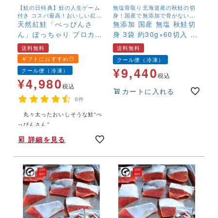
【鮭の日特典】鮭の人生ゲーム
無塩骨取り北海道産の秋鮭の切
付き コスパ最高！おいしい紅鮭
身！国産で無添加で骨がないの
はこちら！天然紅鮭「べっぴん
天然紅鮭「べっぴんさ
が欲しいとの声から誕生しまし
無添加 国産 無塩 秋鮭切
さん」
た！
ん」ぽっちゃり プロカッ
身 3袋 約30g×60切入 送
ト約1.1kg 【送料無
料無料 骨取り 骨なし 天
送料無料
送料無料
料】 鮭の人生ゲーム付き
然 魚 鮭 さけ サケ 焼く
ギフトにおすすめ◎
クール便（冷凍）
限定70個 鮭 サケ さけ サ
だけ そのまま使える お
¥
9,440
クール便（冷凍）
ーモン 天然 紅サケ 紅さ
弁当 ストック
税込
¥
4,980
け 内祝 法要 法事 出産祝
税込
カートに入れる
い 結婚 お祝 誕生日 長寿
6件
金婚式 銀婚式 還暦 古稀
丸々太ったおいしそうな鮭“べ
贅沢 人気セット 高級 ご
年末年始,お正月,年越し,,,,,,,
っぴんさん”
飯の友 海鮮 ギフト 送料
無料 鮭の日
詳細を見る