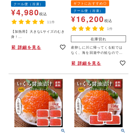
かき カキ
冷凍便 ときしらず ト
ギフトにおすすめ◎
クール便（冷凍）
キシラズ 時不知 高級
¥
4,980
クール便（冷凍）
鮭 塩鮭 新巻鮭【送料無
税込
¥
16,200
料】
税込
11件
1件
【加熱用】大きなLサイズのむき
身！
在庫切れ
”肉厚でプリプリ”食べごたえ十
詳細を見る
分！
産卵しに川に帰ってくる鮭では
なく、海を回遊中の鮭なので、
非常に脂がのっています。ふわ
詳細を見る
っと口の中でとろける美味しさ
です。塩焼き、バター焼き、ム
ニエルに。