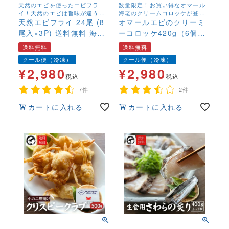
天然のエビを使ったエビフラ
数量限定！お買い得なオマール
イ！天然のエビは旨味が違う！
海老のクリームコロッケが登場
ぷりぷりのエビ本来の美味しさ
天然エビフライ 24尾 (8
しました！お弁当にも最適！
オマールエビのクリーミ
です！
尾入×3P) 送料無料 海老
ーコロッケ420g（6個
フライ えびフライ 冷凍
入）×4パック 冷凍 天然
送料無料
送料無料
エビフライ 冷凍 無頭エ
海老 えび エビ 業務用 手
クール便（冷凍）
クール便（冷凍）
ビフライ 天然 海老 えび
土産 お弁当
¥
2,980
¥
2,980
エビ プリプリ 手土産 お
税込
税込
弁当
7件
2件
カートに入れる
カートに入れる