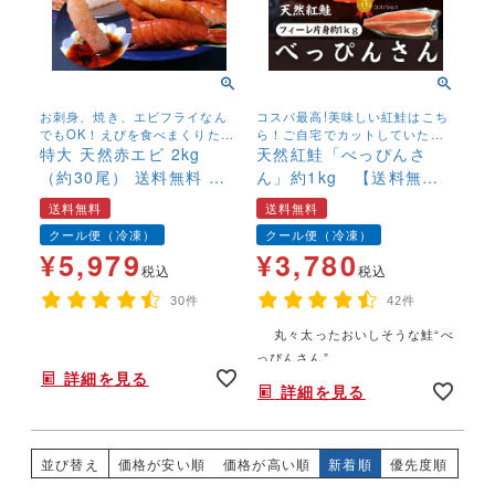
お刺身、焼き、エビフライなん
コスパ最高!美味しい紅鮭はこち
でもOK！えびを食べまくりたい
ら！ご自宅でカットしていただ
方へ！
特大 天然赤エビ 2kg
くスタイル
天然紅鮭「べっぴんさ
（約30尾） 送料無料 有
ん」約1kg 【送料無
頭 えび 赤海老 生食
料】 フィーレ ロシア
送料無料
送料無料
可 冷凍 バラ凍結
産 お徳用 鮭好き コ
クール便（冷凍）
クール便（冷凍）
スパ鮭 塩鮭 新巻鮭 さけ
¥
5,979
¥
3,780
サケ しゃけ
税込
税込
30件
42件
丸々太ったおいしそうな鮭“べ
年末年始,お正月,年越し,送料無料,鍋,なべ,手巻き寿司,すし,寿司,手巻きすし
年末年始,お正月,年越し,送料無料,,,,,,
っぴんさん”
詳細を見る
詳細を見る
並び替え
価格が安い順
価格が高い順
新着順
優先度順