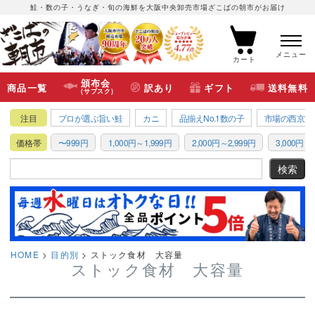
鮭・数の子・うなぎ・旬の海鮮を大阪中央卸売市場ざこばの朝市がお届け
メニュー
カート
頒布会
商品一覧
訳あり
ギフト
送料無料
(サブスク)
注目
プロが選ぶ旨い鮭
カニ
品揃えNo.1数の子
市場の西京漬
価格帯
〜999円
1,000円～1,999円
2,000円～2,999円
3,000円～3
HOME
目的別
ストック食材 大容量
ストック食材 大容量