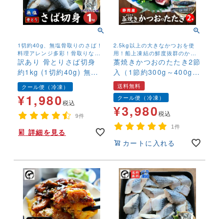
1切約40g、無塩骨取りのさば！
2.5kg以上の大きなかつおを使
料理アレンジ多彩！骨取りなの
用！船上凍結の鮮度抜群のかつ
でお子様にも安心して召し上が
訳あり 骨とりさば切身
おのたたきです！
藁焼きかつおのたたき2節
れます！
約1kg (1切約40g) 無塩
入（1節約300g～400g）
骨取り 鯖 サバ 無添加 お
送料無料 カツオ 鰹 カツ
送料無料
クール便（冷凍）
弁当 大容量 ストック
オタタキ カツオたたき
¥
1,980
クール便（冷凍）
わらやき 冷凍
税込
¥
3,980
税込
9件
1件
詳細を見る
カートに入れる