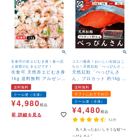
生食可の赤エビむき身！食べ応
コスパ最高！おいしい紅鮭はこ
え抜群のむきえびです！
ちら！天然紅鮭「べっぴんさ
生食可 天然赤エビむき身
ん」
天然紅鮭「べっぴんさ
1kg 送料無料 アルゼンチ
ん」プロカット 約1kg 送
ン赤エビ 冷凍 バラ凍結
料無料 ロシア産 塩鮭 新
送料無料
送料無料
海老 BIGむきえび エビチ
巻鮭 鮭好き 鮭の贈り
ギフトにおすすめ◎
クール便（冷凍）
リ 無頭
物
¥
4,980
クール便（冷凍）
税込
¥
4,480
税込
詳細を見る
51件
丸々太ったおいしそうな鮭“べ
年末年始,お正月,年越し,,,,,,,
っぴんさん”