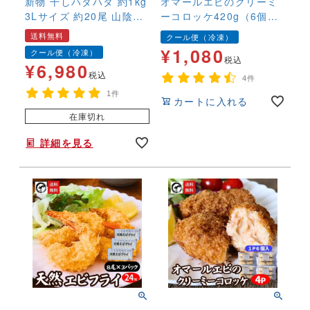
新物 干しハタハタ 約1kg
しました！お弁当にも最適！
オマールエビのクリーミ
3Lサイズ 約20尾 山陰沖
ーコロッケ420g（6個
産 干物 ひもの 冷凍 おつ
入）×2パック 冷凍 天然
送料無料
クール便（冷凍）
まみ
海老 えび エビ 業務用 手
¥
1,080
クール便（冷凍）
土産 お弁当
税込
¥
6,980
税込
4件
1件
カートに入れる
在庫切れ
詳細を見る