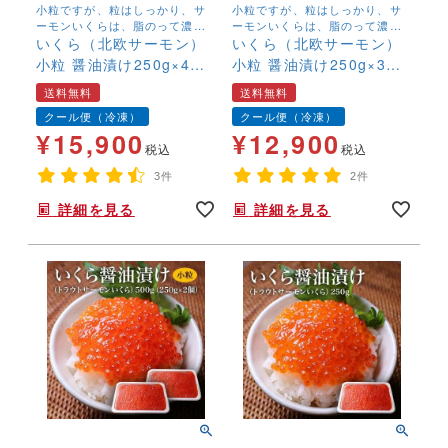
小粒ですが、粒はしっかり、サ
小粒ですが、粒はしっかり、サ
ーモンいくらは、脂のって濃厚
ーモンいくらは、脂のって濃厚
な味わい 北欧サーモンの鮮度抜
いくら（北欧サーモン）
な味わい 北欧サーモンの鮮度抜
いくら（北欧サーモン）
群のいくらです
群のいくらです
小粒 醤油漬け250g×4個
小粒 醤油漬け250g×3個
(1kg) 【送料無料】
(750g) 【送料無料】
送料無料
送料無料
クール便（冷凍）
クール便（冷凍）
¥
15,900
¥
12,900
税込
税込
3件
2件
詳細を見る
詳細を見る