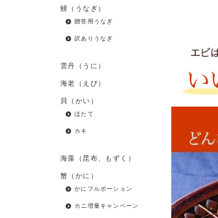
鰻（うなぎ）
贈答用うなぎ
訳ありうなぎ
雲丹（うに）
海老（えび）
貝（かい）
ほたて
カキ
海藻（昆布、もずく）
蟹（かに）
かにフルポーション
カニ増量キャンペーン