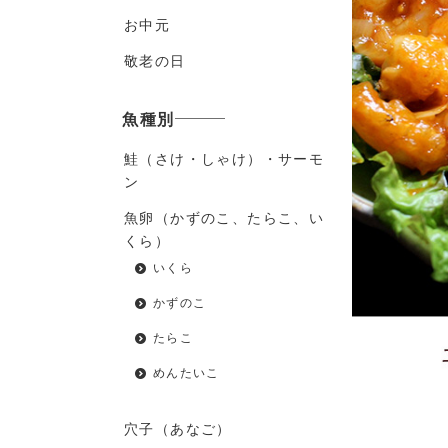
お中元
敬老の日
魚種別
鮭（さけ・しゃけ）・サーモ
ン
魚卵（かずのこ、たらこ、い
くら）
いくら
かずのこ
たらこ
めんたいこ
穴子（あなご）