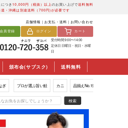
送につき
10,000円（税抜）以上
のお買い上げで
送料無料
海道・沖縄は別途送料（700円)が必要です
店舗情報
|
お支払・送料
|
お問い合わせ
会員登録
ログイン
カート
受付時間 9:00〜14:00
定休日 日曜日・祝日・水曜
日
頒布会(サブスク)
送料無料
プロが選ぶ旨い鮭
カニ
品揃えNo.1数の子
市場の西京漬け