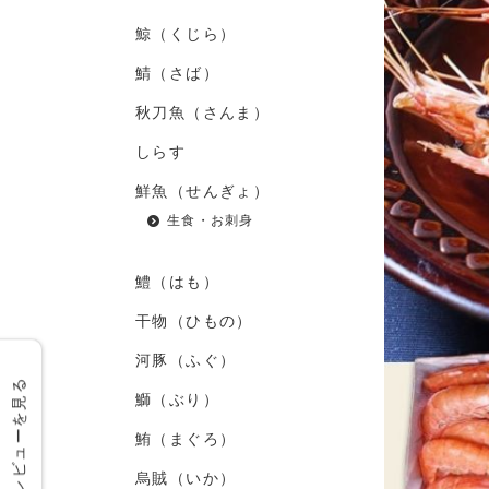
鯨（くじら）
鯖（さば）
秋刀魚（さんま）
しらす
鮮魚（せんぎょ）
生食・お刺身
鱧（はも）
干物（ひもの）
河豚（ふぐ）
レビューを見る
鰤（ぶり）
鮪（まぐろ）
烏賊（いか）