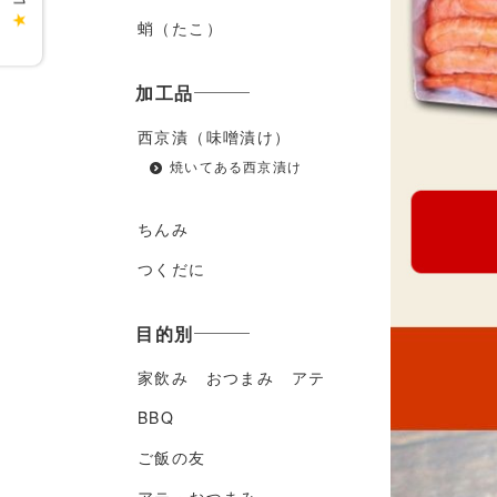
★
蛸（たこ）
加工品
西京漬（味噌漬け）
焼いてある西京漬け
ちんみ
つくだに
目的別
家飲み おつまみ アテ
BBQ
ご飯の友