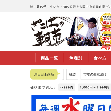
鮭・数の子・うなぎ・旬の海鮮を大阪中央卸売市場ざ
商品一覧
魚種別
食べ方
カニ
品揃えNo.1数の子
注目目玉商品
福袋
市場の西京漬け
プロが
価格帯で選ぶ：
〜999円
1,000円～1,999円