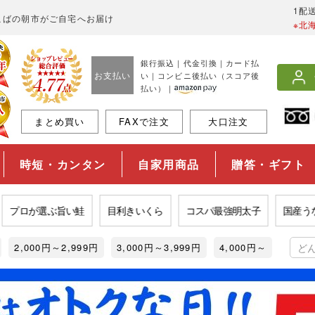
1配
こばの朝市がご自宅へお届け
※北
銀行振込｜代金引換｜カード払
お支払い
い｜コンビニ後払い（スコア後
払い）｜
まとめ買い
FAXで注文
大口注文
時短・カンタン
自家用商品
贈答・ギフト
選ぶ旨い鮭
目利きいくら
コスパ最強明太子
国産うなぎ
2,000円～2,999円
3,000円～3,999円
4,000円～