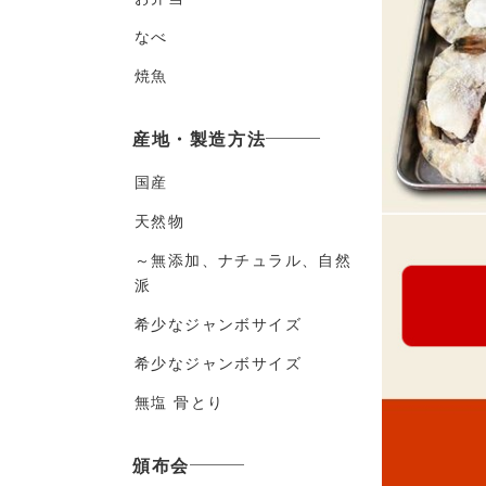
なべ
焼魚
産地・製造方法
国産
天然物
～無添加、ナチュラル、自然
派
希少なジャンボサイズ
希少なジャンボサイズ
無塩 骨とり
頒布会