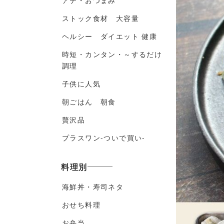
アテ・おつまみ
ストック食材 大容量
ヘルシー ダイエット 健康
時短・カンタン・～するだけ
調理
子供に人気
朝ごはん 朝食
贅沢品
プラスワン-ついで買い-
料理別
海鮮丼・寿司ネタ
おせち料理
お弁当