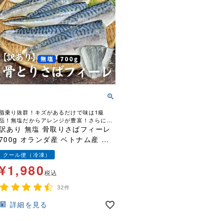
脂乗り抜群！キズがあるだけで味は1級
品！無塩だからアレンジが豊富！さらに骨
取りだからお子様にも安心！
訳あり 無塩 骨取りさばフィーレ
700g オランダ産 ベトナム産 フ
ェロー諸島 イギリス産 鯖 サバ
クール便（冷凍）
キズ有 傷 塩なし お弁当 ほねと
¥
1,980
り
税込
32件
詳細を見る