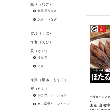
鰻（うなぎ）
贈答用うなぎ
訳ありうなぎ
雲丹（うに）
海老（えび）
貝（かい）
ほたて
カキ
海藻（昆布、もずく）
蟹（かに）
かにフルポーション
一度食べると
い！
カニ増量キャンペーン
国産 山陰