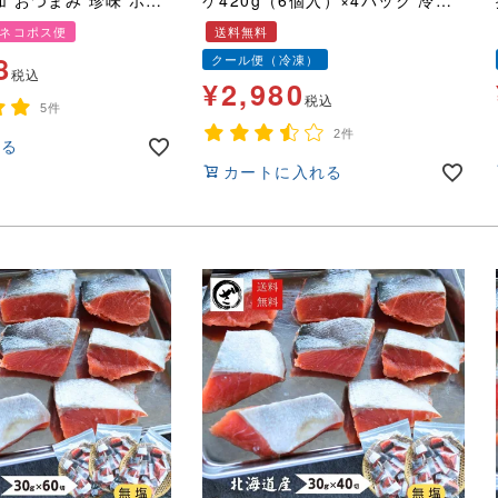
添加 おつまみ 珍味 ホタ
ケ420g（6個入）×4パック 冷凍
るいか 国産 送料無料
天然 海老 えび エビ 業務用 手土
ネコポス便
送料無料
産 お弁当
8
クール便（冷凍）
税込
¥
2,980
税込
5件
2件
見る
カートに入れる