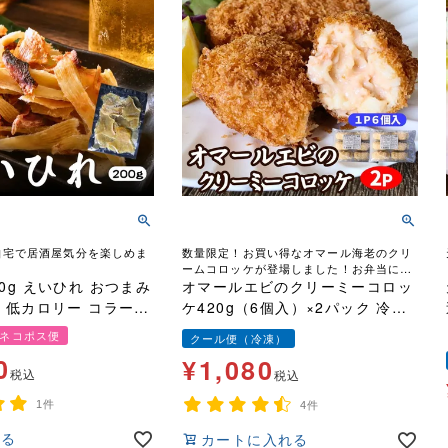
自宅で居酒屋気分を楽しめま
数量限定！お買い得なオマール海老のクリ
ームコロッケが登場しました！お弁当にも
0g えいひれ おつまみ
最適！
オマールエビのクリーミーコロッ
ケ420g（6個入）×2パック 冷凍
送料無料 ネコポス便
天然 海老 えび エビ 業務用 手土
ネコポス便
クール便（冷凍）
産 お弁当
0
¥
1,080
税込
税込
1件
4件
見る
カートに入れる