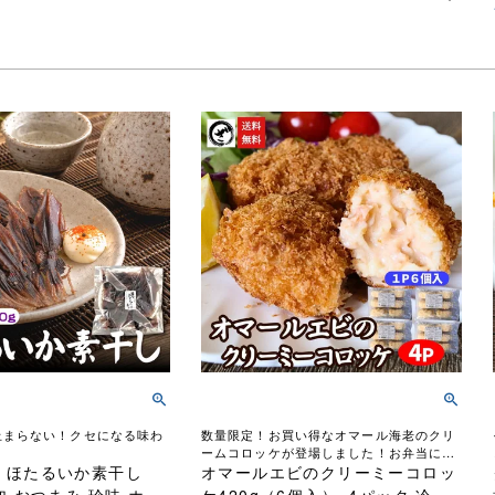
止まらない！クセになる味わ
数量限定！お買い得なオマール海老のクリ
ームコロッケが登場しました！お弁当にも
沖 ほたるいか素干し
最適！
オマールエビのクリーミーコロッ