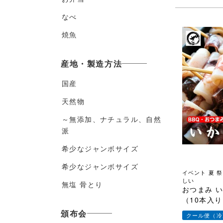
なべ
焼魚
産地・製造方法
国産
天然物
～無添加、ナチュラル、自然
派
希少なジャンボサイズ
希少なジャンボサイズ
イベント 夏 
しい
無塩 骨とり
おつまみ 
（10本入り
食品 日本酒 ビ
頒布会
クール便（冷
晩酌 酒の肴 