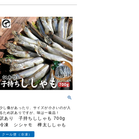
少し傷があったり、サイズが小さいのが入
るため訳ありですが、味は一級品！
訳あり 子持ちししゃも 700g
冷凍 シシャモ 樺太ししゃも
クール便（冷凍）