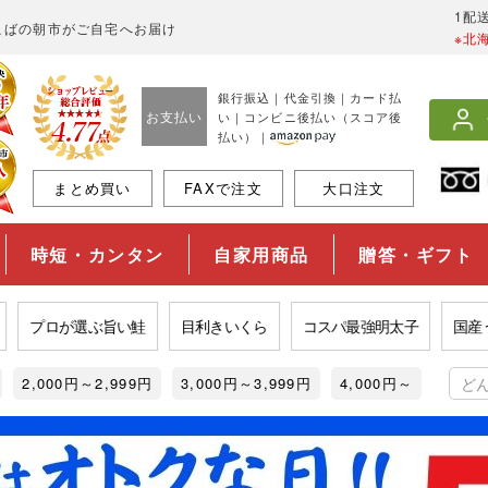
1配
こばの朝市がご自宅へお届け
※北
銀行振込｜代金引換｜カード払
お支払い
い｜コンビニ後払い（スコア後
払い）｜
まとめ買い
FAXで注文
大口注文
時短・カンタン
自家用商品
贈答・ギフト
ロが選ぶ旨い鮭
目利きいくら
コスパ最強明太子
国産うなぎ
2,000円～2,999円
3,000円～3,999円
4,000円～