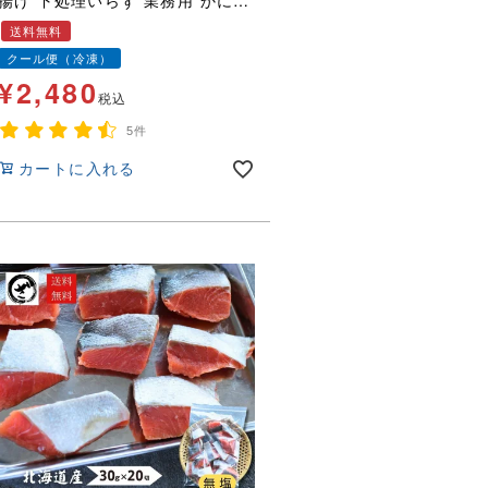
揚げ 下処理いらず 業務用 かに
カニ 蟹 送料無料
送料無料
クール便（冷凍）
¥
2,480
税込
5件
カートに入れる