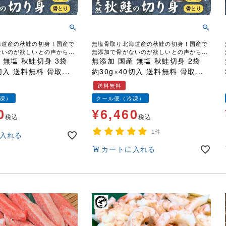
海道産の秋鮭の切身！国産で
無塩骨取り北海道産の秋鮭の切身！国産で
ないのが欲しいとの声から誕
無添加で骨がないのが欲しいとの声から誕
 無塩 秋鮭切身 3袋
生しました！
無添加 国産 無塩 秋鮭切身 2袋
0切入 送料無料 骨取り
約30g×40切入 送料無料 骨取り
焼く
骨なし 天然 魚 鮭 さけ サケ 焼く
送料無料
る お弁当 スト
だけ そのまま使える お弁当 スト
凍）
クール便（冷凍）
ック
0
¥
6,460
税込
税込
1件
入れる
カートに入れる