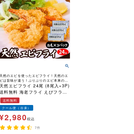
天然のエビを使ったエビフライ！天然のエ
ビは旨味が違う！ぷりぷりのエビ本来の美
味しさです！
天然エビフライ 24尾 (8尾入×3P)
送料無料 海老フライ えびフライ
冷凍エビフライ 冷凍 無頭エビフ
送料無料
ライ 天然 海老 えび エビ プリプ
クール便（冷凍）
リ 手土産 お弁当
¥
2,980
税込
7件