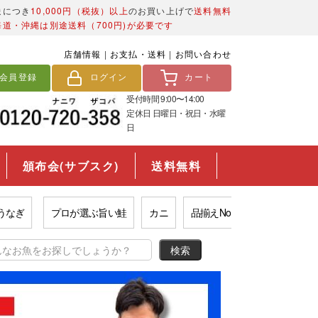
送につき
10,000円（税抜）以上
のお買い上げで
送料無料
海道・沖縄は別途送料（700円)が必要です
店舗情報
|
お支払・送料
|
お問い合わせ
会員登録
ログイン
カート
受付時間 9:00〜14:00
定休日 日曜日・祝日・水曜
日
頒布会(サブスク)
送料無料
プロが選ぶ旨い鮭
カニ
品揃えNo.1数の子
市場の西京漬