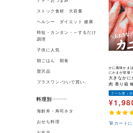
アテ・おつまみ
ストック食材 大容量
ヘルシー ダイエット 健康
時短・カンタン・～するだけ
調理
子供に人気
朝ごはん 朝食
かに風味かま
贅沢品
にかまが登場
大きなかにか
プラスワン-ついで買い-
肉 香り箱 
用
クール便（冷
料理別
¥
1,98
海鮮丼・寿司ネタ
おせち料理
カートに
お弁当