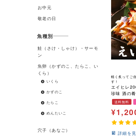
お中元
敬老の日
魚種別
鮭（さけ・しゃけ）・サーモ
ン
魚卵（かずのこ、たらこ、い
くら）
軽く炙ってご
いくら
す！
エイヒレ20
かずのこ
珍味 酒の肴 低カロリー コラーゲ
ン 手土産 
送料無料
たらこ
¥
1,20
めんたいこ
穴子（あなご）
詳細を