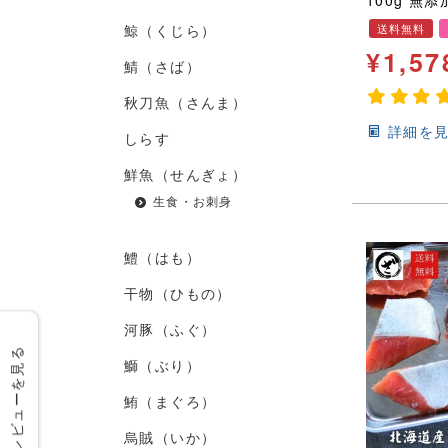
100g 無
ルイカ ほた
鯨（くじら）
送料無料
ネコポス便
¥
1,57
鯖（さば）
秋刀魚（さんま）
詳細を
しらす
鮮魚（せんぎょ）
生食・お刺身
鱧（はも）
干物（ひもの）
河豚（ふぐ）
レビューを見る
鰤（ぶり）
鮪（まぐろ）
烏賊（いか）