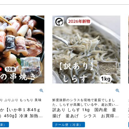
祭り ぷりぷり もっちり 美味
鮮度抜群のシラスを現地で釜茹でしまし
た。しらすが高騰している中、超お買い得
いか【いか串１本45ｇ
な価格で大放出いたします。
訳あり しらす 1kg 国内産 釜
）450g】冷凍 加熱用
揚げ 釜あげ シラス お買得
ール イカ 海鮮 串
最安値に挑戦
凍）
クール便（冷凍）
お酒 お父さん 串焼