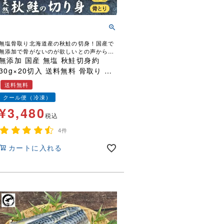
無塩骨取り北海道産の秋鮭の切身！国産で
無添加で骨がないのが欲しいとの声から誕
生しました！
無添加 国産 無塩 秋鮭切身約
30g×20切入 送料無料 骨取り 骨
なし 天然 魚 鮭 さけ サケ 焼くだ
送料無料
け そのまま使える お弁当 ストッ
クール便（冷凍）
ク
¥
3,480
税込
4件
カートに入れる