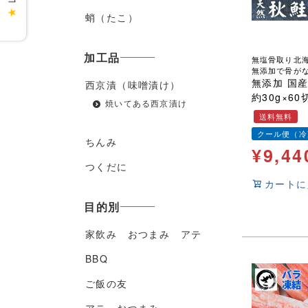
★
蛸（たこ）
加工品
無塩骨取り北
無添加で骨が
生しました！
無添加 国産
西京漬（味噌漬け）
約30g×6
焼いてある西京漬け
骨なし 天然 魚 鮭 さけ サケ 
送料無料
だけ そのまま使え
クール便（冷
ック
ちんみ
¥
9,44
つくだに
カートに
目的別
家飲み おつまみ アテ
BBQ
ご飯の友