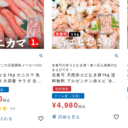
ぼこの元祖開発メーカーのか
生食可の赤エビむき身！食べ応え抜群のむ
！
きえびです！
ま1kg カニカマ 魚
生食可 天然赤エビむき身1kg 送
極 大容量 サラダ 生食
料無料 アルゼンチン赤エビ 冷凍
バラ凍結 海老 BIGむきえび エビ
送料無料
凍）
チリ 無頭
0
クール便（冷凍）
税込
¥
4,980
税込
9件
詳細を見る
入れる