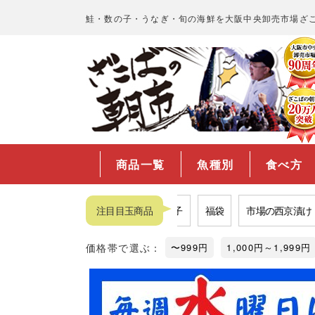
鮭・数の子・うなぎ・旬の海鮮を大阪中央卸売市場ざ
商品一覧
魚種別
食べ方
カニ
品揃えNo.1数の子
注目目玉商品
福袋
市場の西京漬け
プ
価格帯で選ぶ：
〜999円
1,000円～1,999円