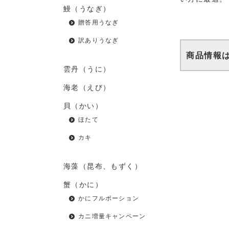
鰻（うなぎ）
贈答用うなぎ
訳ありうなぎ
商品情報
雲丹（うに）
海老（えび）
貝（かい）
ほたて
カキ
海藻（昆布、もずく）
蟹（かに）
かにフルポーション
カニ増量キャンペーン