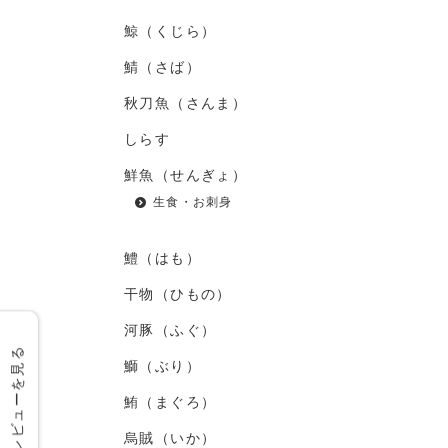
鯨（くじら）
鯖（さば）
秋刀魚（さんま）
しらす
鮮魚（せんぎょ）
生食・お刺身
鱧（はも）
干物（ひもの）
河豚（ふぐ）
レビューを見る
鰤（ぶり）
鮪（まぐろ）
烏賊（いか）