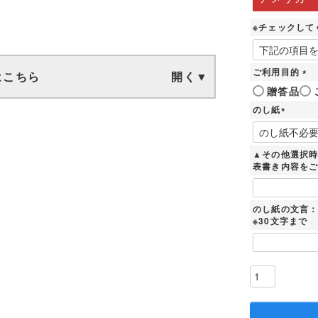
※チェックして
ご利用目的
はこちら
(
贈答品
必
のし紙
須
)
(
必
須
▲その他選択
)
表書き内容を
のし紙の文言
※30文字まで