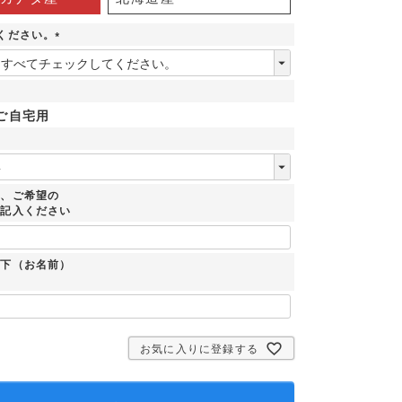
ください。
(
必
須
)
ご自宅用
時、ご希望の
ご記入ください
：下（お名前）
お気に入りに登録する