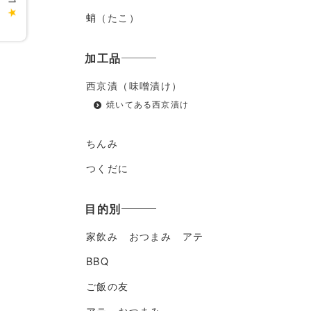
★
蛸（たこ）
加工品
西京漬（味噌漬け）
焼いてある西京漬け
ちんみ
つくだに
目的別
家飲み おつまみ アテ
BBQ
ご飯の友