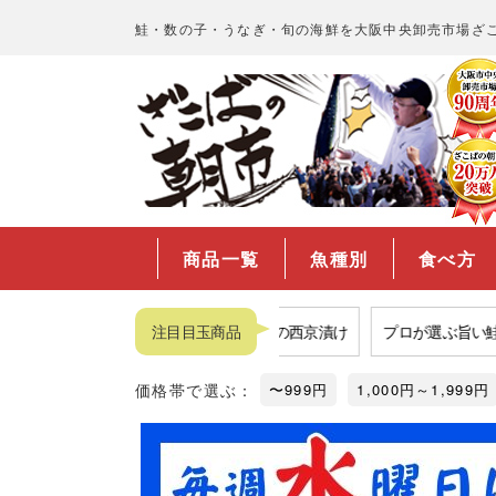
鮭・数の子・うなぎ・旬の海鮮を大阪中央卸売市場ざ
商品一覧
魚種別
食べ方
品揃えNo.1数の子
福袋
注目目玉商品
市場の西京漬け
プロが選ぶ旨い鮭
価格帯で選ぶ：
〜999円
1,000円～1,999円