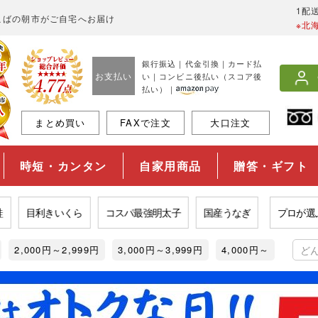
1配
こばの朝市がご自宅へお届け
※北
銀行振込｜代金引換｜カード払
お支払い
い｜コンビニ後払い（スコア後
払い）｜
まとめ買い
FAXで注文
大口注文
時短・カンタン
自家用商品
贈答・ギフト
目利きいくら
コスパ最強明太子
国産うなぎ
プロが選ぶ旨
2,000円～2,999円
3,000円～3,999円
4,000円～