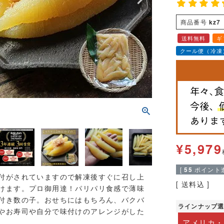
商品番号
kz7
送料無料
ギ
クール便（冷凍
¥
5,979
[
55
ポイント進
付がされていますので解凍後すぐに召し上
送料込
けます。プロ御用達！パリパリ食感で薄味
付き数の子。おせちにはもちろん、バクバ
ラインナップ
やお寿司や自分で味付けのアレンジがした
アメリカ・