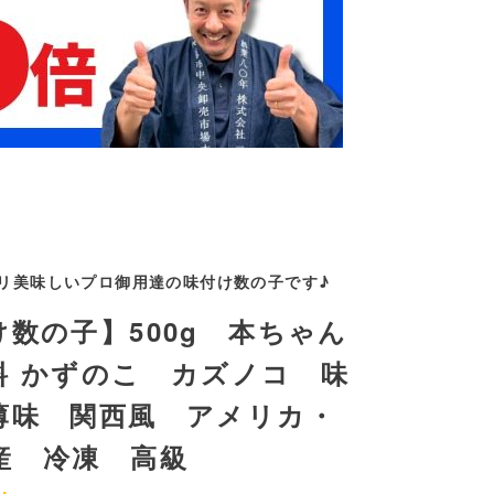
リ美味しいプロ御用達の味付け数の子です♪
け数の子】500g 本ちゃん
料 かずのこ カズノコ 味
薄味 関西風 アメリカ・
産 冷凍 高級