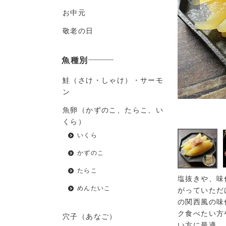
お中元
敬老の日
魚種別
鮭（さけ・しゃけ）・サーモ
ン
魚卵（かずのこ、たらこ、い
くら）
いくら
かずのこ
たらこ
塩抜きや、味
めんたいこ
がっていただ
の関西風の味
ク食べたい方
穴子（あなご）
い方に最適。