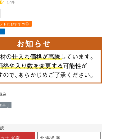
17件
フトにおすすめ◎
）
税込
呈 ]
選択
カナダ産
北海道産