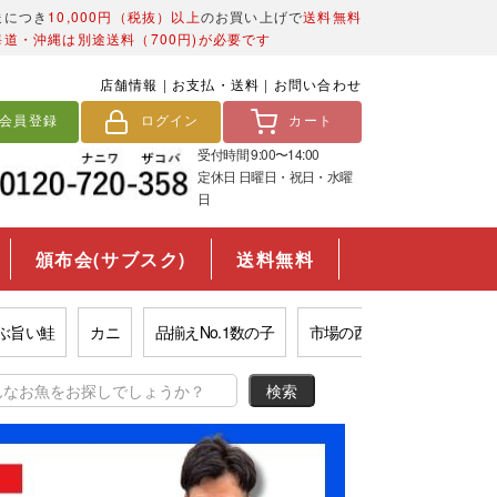
送につき
10,000円（税抜）以上
のお買い上げで
送料無料
海道・沖縄は別途送料（700円)が必要です
店舗情報
|
お支払・送料
|
お問い合わせ
会員登録
ログイン
カート
受付時間 9:00〜14:00
定休日 日曜日・祝日・水曜
日
頒布会(サブスク)
送料無料
い鮭
カニ
品揃えNo.1数の子
市場の西京漬け
福袋
目