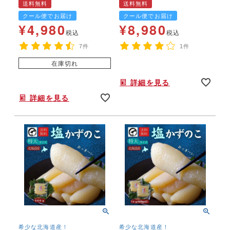
送料無料
送料無料
こ カズノコ
こ カズノコ
クール便でお届け
クール便でお届け
¥
4,980
¥
8,980
税込
税込
7件
1件
在庫切れ
年末年始,お正月,年越し,,,,,,,
詳細を見る
年末年始,お正月,年越し,高級,本チャン,,,,,
詳細を見る
希少な北海道産！
希少な北海道産！