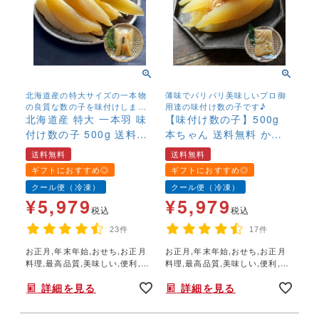
北海道産の特大サイズの一本物
薄味でパリパリ美味しいプロ御
の良質な数の子を味付けしまし
用達の味付け数の子です♪
た
北海道産 特大 一本羽 味
【味付け数の子】500g
付け数の子 500g 送料無
本ちゃん 送料無料 かず
料 かずのこ カズノコ
のこ カズノコ 味付
送料無料
送料無料
味付き 薄味 関西風
き 薄味 関西風 アメ
ギフトにおすすめ◎
ギフトにおすすめ◎
北海道産 冷凍 高級
リカ・カナダ産 冷凍
クール便（冷凍）
クール便（冷凍）
国産
高級
¥
5,979
¥
5,979
税込
税込
23件
17件
お正月,年末年始,おせち,お正月
お正月,年末年始,おせち,お正月
料理,最高品質,美味しい,便利,手
料理,最高品質,美味しい,便利,手
間なし,
間なし,
詳細を見る
詳細を見る