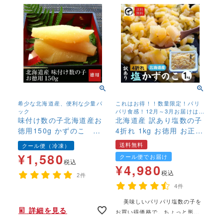
希少な北海道産、便利な少量パ
これはお得！！数量限定！パリ
ック
パリ食感！12月～3月お届けは常
味付け数の子北海道産お
温便での発送。 4月～11月お届
北海道産 訳あり塩数の子
けは冷蔵便発送
徳用150g かずのこ カ
4折れ 1kg お徳用 お正月
ズノコ 北海道産 国
おせち かずのこ カズノ
送料無料
クール便（冷凍）
産 冷凍 味付き 高級
コ 数の子 大容量【送料
¥
1,580
クール便でお届け
無料】
税込
¥
4,980
税込
2件
4件
年末年始,お正月,年越し,,,,,,,
美味しいパリパリ塩数の子を
年末年始,お正月,年越し,,,,,,,
詳細を見る
お買い得価格で。ちょっと形は
悪いけど、ぱりぱりとした食感