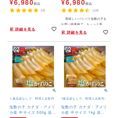
¥
6,980
¥
6,980
税込
税込
2件
13件
美味しいパリパリ塩数の子を
年末年始,お正月,年越し,おせち,特大,塩カズノコ,BIGサイズ,,,
年末年始,お正月,年越し,,,,,,,
お買い得価格で。ちょっと形は
詳細を見る
悪いけど、ぱりぱりとした食感
詳細を見る
はそのままです。ずっしりボリ
ュームの1㎏盛！簡単塩抜きレシ
ピお付けします。
１級品皮なしで、料理人太鼓判
1級品皮なしで、料理人太鼓判
塩数の子 カナダ・アメリ
塩数の子 カナダ・アメリ
カ産 中サイズ 500g 送料
カ産 中サイズ 1kg 送料
無料 本ちゃん かずの
無料 本ちゃん かずの