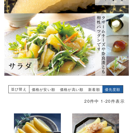
並び替え
価格が安い順
価格が高い順
新着順
優先度順
20
件中
1
-
20
件表示