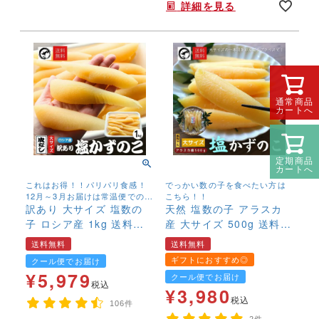
詳細を見る
はそのままです。ずっしりボリ
ュームの1㎏盛！簡単塩抜きレシ
ピお付けします。
通常商品
カートへ
定期商品
カートへ
これはお得！！パリパリ食感！
でっかい数の子を食べたい方は
12月～3月お届けは常温便での発
こちら！！
送。 4月～11月お届けは冷蔵便
訳あり 大サイズ 塩数の
天然 塩数の子 アラスカ
発送
子 ロシア産 1kg 送料無
産 大サイズ 500g 送料無
料 お徳用 お正月 おせち
料 1本物 本ちゃん かずの
送料無料
送料無料
かずのこ カズノコ 数の
こ カズノコ 大きい 最
ギフトにおすすめ◎
クール便でお届け
子 大容量
大級
¥
5,979
クール便でお届け
税込
¥
3,980
税込
106件
2件