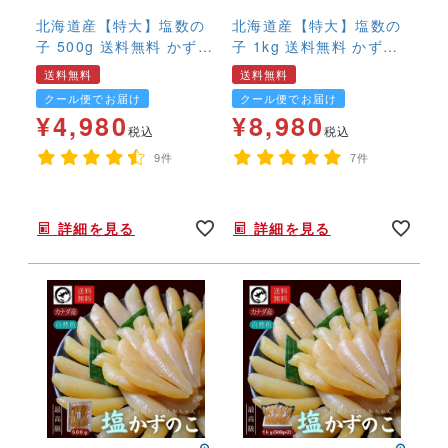
北海道産【特大】塩数の
北海道産【特大】塩数の
子 500g 送料無料 かずの
子 1kg 送料無料 かずの
こ カズノコ 希少 国
こ カズノコ 希少 国
送料無料
送料無料
産 やまに
産 やまに
クール便でお届け
クール便でお届け
¥
4,980
¥
8,980
税込
税込
9件
7件
年末年始,お正月,年越し,おせち,ヤマニ,ブランド,高級,特大,,
年末年始,お正月,年越し,おせち,ヤマニ,ブランド,高級,特大,,
詳細を見る
詳細を見る