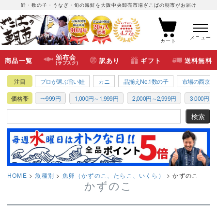
鮭・数の子・うなぎ・旬の海鮮を大阪中央卸売市場ざこばの朝市がお届け
メニュー
カート
頒布会
商品一覧
訳あり
ギフト
送料無料
(サブスク)
注目
プロが選ぶ旨い鮭
カニ
品揃えNo.1数の子
市場の西京漬
価格帯
〜999円
1,000円～1,999円
2,000円～2,999円
3,000円～3
HOME
魚種別
魚卵（かずのこ、たらこ、いくら）
かずのこ
かずのこ