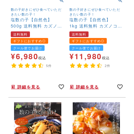
数の子好きにぜひ食べていただ
数の子好きにぜひ食べていただ
きたい数の子！
きたい数の子！
塩数の子【自然色】
塩数の子【自然色】
500g 送料無料 カズノ
1kg 送料無料 カズノコ
コ かずのこ 無漂白
かずのこ 無漂白 カナ
送料無料
送料無料
カナダ産 本チャン 最
ダ産 本チャン 最高級
ギフトにおすすめ◎
ギフトにおすすめ◎
高級
クール便でお届け
クール便でお届け
¥
6,980
¥
11,980
税込
税込
5件
2件
年末年始,お正月,年越し,おせち,自然色,本ちゃん,,,,
年末年始,お正月,年越し,送料無料,自然色,おせち,高級,,,
詳細を見る
詳細を見る