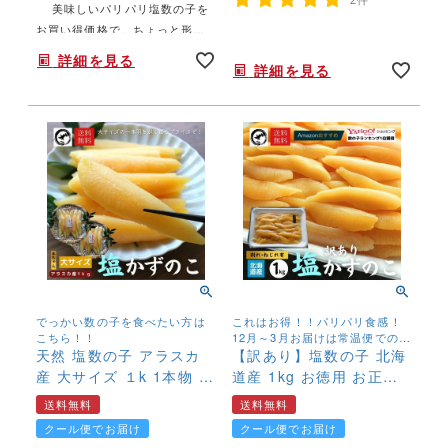
美味しいパリパリ塩数の子を
年末年始,お正月,年越し,,,,,,,
お買い得価格で。ちょっと形は
年末年始,お正月,年越し,おせち,特大,BIGサイズ,,,,
悪いけど、ぱりぱりとした食感
詳細を見る
はそのままです。ずっしりボリ
詳細を見る
ュームの1㎏盛！簡単塩抜きレシ
ピお付けします。
でっかい数の子を食べたい方は
これはお得！！パリパリ食感！
こちら！！
12月～3月お届けは常温便での発
天然 塩数の子 アラスカ
送。 4月～11月お届けは冷蔵便
【訳あり】塩数の子 北海
発送
産 大サイズ １k 1本物 送
道産 1kg お徳用 お正月
料無料 本ちゃん かずの
おせち かずのこ カズノ
送料無料
送料無料
こ カズノコ 大きい 最
コ 数の子【送料無料】
クール便でお届け
クール便でお届け
大級