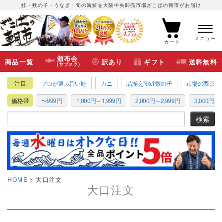
鮭・数の子・うなぎ・旬の海鮮を大阪中央卸売市場ざこばの朝市がお届け
メニュー
カート
頒布会
商品一覧
訳あり
ギフト
送料無料
(サブスク)
注目
プロが選ぶ旨い鮭
カニ
品揃えNo.1数の子
市場の西京漬
価格帯
〜999円
1,000円～1,999円
2,000円～2,999円
3,000円～3
HOME
大口注文
大口注文