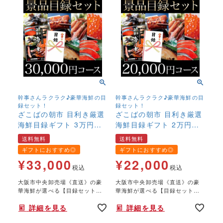
幹事さんラクラク♪豪華海鮮の目
幹事さんラクラク♪豪華海鮮の目
録セット！
録セット！
ざこばの朝市 目利き厳選
ざこばの朝市 目利き厳選
海鮮目録ギフト 3万円コ
海鮮目録ギフト 2万円コ
ース 送料無料 【結婚式
ース 送料無料 【結婚式
送料無料
送料無料
二次会 2次会 ゴルフ コン
二次会 2次会 ゴルフ コン
ギフトにおすすめ◎
ギフトにおすすめ◎
ペ イベント 景品 忘年会
ペ イベント 景品 忘年会
¥
33,000
¥
22,000
歓迎会 送別会 賞】【ふ
歓迎会 送別会 賞】【ふ
税込
税込
ぐ いくら 鮭 西京漬
ぐ いくら 鮭 西京漬
大阪市中央卸売場《直送》の豪
大阪市中央卸売場《直送》の豪
け 金目鯛 うなぎ カ
け 金目鯛 うなぎ カ
華海鮮が選べる【目録セット】
華海鮮が選べる【目録セット】
ニ ガニ】
ニ ガニ】
大きなA3サイズのパネルがつき
大きなA3サイズのパネルがつき
詳細を見る
詳細を見る
ます。ゴルフコンペ、結婚し二
ます。ゴルフコンペ、結婚し二
の2次会、各種パーティで大いに
の2次会、各種パーティで大いに