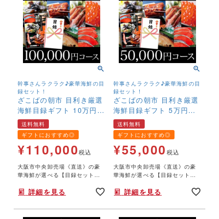
幹事さんラクラク♪豪華海鮮の目
幹事さんラクラク♪豪華海鮮の目
録セット！
録セット！
ざこばの朝市 目利き厳選
ざこばの朝市 目利き厳選
海鮮目録ギフト 10万円コ
海鮮目録ギフト 5万円コ
ース【結婚式 二次会 2次
ース 送料無料 【結婚式
送料無料
送料無料
会 ゴルフ コンペ イベン
二次会 2次会 ゴルフ コン
ギフトにおすすめ◎
ギフトにおすすめ◎
ト 景品 忘年会 歓迎会 送
ペ イベント 景品 忘年会
¥
110,000
¥
55,000
別会 賞】【ふぐ いく
歓迎会 送別会 賞】【ふ
税込
税込
ら 鮭 西京漬け 金目
ぐ いくら 鮭 西京漬
大阪市中央卸売場《直送》の豪
大阪市中央卸売場《直送》の豪
鯛 うなぎ カニ ガ
け 金目鯛 うなぎ カ
華海鮮が選べる【目録セット】
華海鮮が選べる【目録セット】
ニ】【送料無料】
ニ 目録】
大きなA3サイズのパネルがつき
大きなA3サイズのパネルがつき
詳細を見る
詳細を見る
ます。ゴルフコンペ、結婚し二
ます。ゴルフコンペ、結婚し二
の2次会、各種パーティで大いに
の2次会、各種パーティで大いに
盛り上がってください！
盛り上がってください！