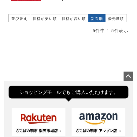
の2次会、各種パーティで大いに
盛り上がってください！
並び替え
価格が安い順
価格が高い順
新着順
優先度順
5
件中
1
-
5
件表示
ペー
ジト
ショッピングモールでも
ご購入いただけます。
ップ
へ