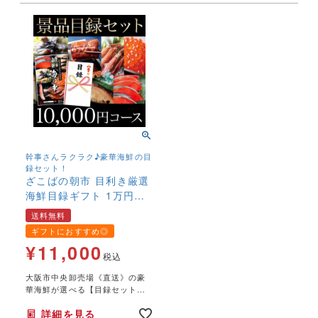
盛り上がってください！
盛り上がってください！
幹事さんラクラク♪豪華海鮮の目
録セット！
ざこばの朝市 目利き厳選
海鮮目録ギフト 1万円コ
ース 送料無料 【結婚式
送料無料
二次会 2次会 ゴルフ コン
ギフトにおすすめ◎
ペ イベント 景品 忘年会
¥
11,000
歓迎会 送別会 賞】【ふ
税込
ぐ いくら 鮭 西京漬
大阪市中央卸売場《直送》の豪
け 金目鯛 うなぎ カ
華海鮮が選べる【目録セット】
ニ ガニ】
大きなA3サイズのパネルがつき
詳細を見る
ます。ゴルフコンペ、結婚し二