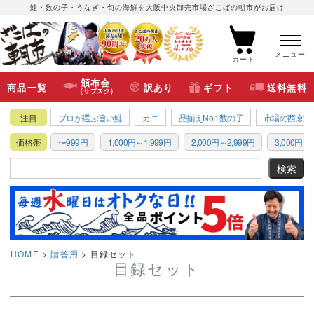
鮭・数の子・うなぎ・旬の海鮮を大阪中央卸売市場ざこばの朝市がお届け
メニュー
カート
頒布会
商品一覧
訳あり
ギフト
送料無料
(サブスク)
注目
プロが選ぶ旨い鮭
カニ
品揃えNo.1数の子
市場の西京漬
価格帯
〜999円
1,000円～1,999円
2,000円～2,999円
3,000円～3
HOME
贈答用
目録セット
目録セット