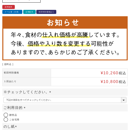
送料無料
クール便（冷凍）
定期販売
初回特別価格あり
送料込
¥
10,260
税込
初回特別価格
¥
10,800
税込
１回あたり
※チェックしてください。
(
必
ご利用目的
須
)
(
贈答品
必
ご自宅用
須
のし紙
)