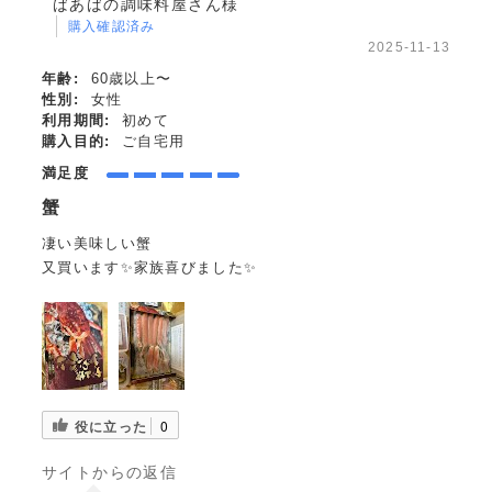
ばあばの調味料屋さん様
購入確認済み
2025-11-13
年齢:
60歳以上〜
性別:
女性
利用期間:
初めて
購入目的:
ご自宅用
満足度
蟹
凄い美味しい蟹
又買います✨家族喜びました✨
役に立った
0
サイトからの返信