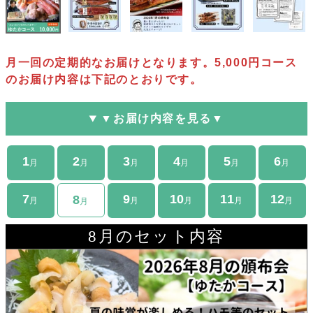
月一回の定期的なお届けとなります。5,000円コース
のお届け内容は下記のとおりです。
▼
お届け内容を見る
▼
1
2
3
4
5
6
月
月
月
月
月
月
7
9
10
11
12
8
月
月
月
月
月
月
8月のセット内容