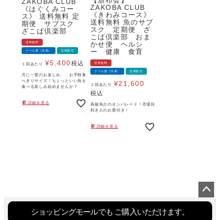
【頒布会】
ZAKOBA CLUB
ZAKOBA CLUB
《はぐくみコー
《きわみコース》
ス》 送料無料 定
送料無料 魚のサブ
期便 サブスク
スク 定期便 ざ
ざこば倶楽部
こば倶楽部 おま
送料無料
かせ便 ヘルシ
ー 健康 食育
クール便（冷凍）
定期販売
¥
5,400
税込
送料無料
１回あたり
クール便（冷凍）
定期販売
月に一度のお楽しみ。 お手軽食
べきりサイズ！ちょっといい魚を
¥
21,600
１回あたり
食べる楽しみ始めませんか？
税込
詳細を見る
高級魚介のオンパレード！市場目
利き人のお墨付き！
詳細を見る
ページ
トップ
ショッピングモールでも
ご購入いただけます。
へ