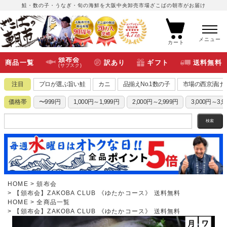
鮭・数の子・うなぎ・旬の海鮮を大阪中央卸売市場ざこばの朝市がお届け
メニュー
カート
頒布会
商品一覧
訳あり
ギフト
送料無料
(サブスク)
注目
プロが選ぶ旨い鮭
カニ
品揃えNo.1数の子
市場の西京漬け
価格帯
〜999円
1,000円～1,999円
2,000円～2,999円
3,000円～3,9
HOME
頒布会
【頒布会】ZAKOBA CLUB 《ゆたかコース》 送料無料
HOME
全商品一覧
【頒布会】ZAKOBA CLUB 《ゆたかコース》 送料無料