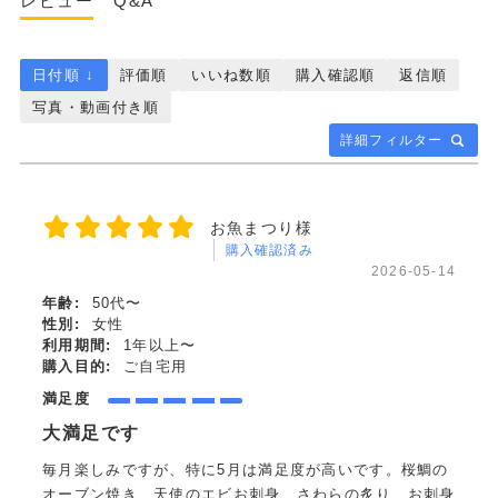
レビュー
Q&A
日付順 ↓
評価順
いいね数順
購入確認順
返信順
写真・動画付き順
詳細フィルター
お魚まつり様
購入確認済み
2026-05-14
年齢:
50代〜
性別:
女性
利用期間:
1年以上〜
購入目的:
ご自宅用
満足度
大満足です
毎月楽しみですが、特に5月は満足度が高いです。桜鯛の
オーブン焼き、天使のエビお刺身、さわらの炙り、お刺身