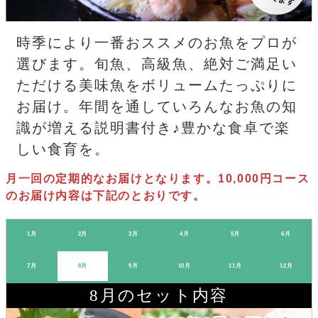
時季により一番おススメのお魚をプロが
選びます。旬魚、高級魚、絶対ご満足い
ただける美味魚をボリュームたっぷりに
お届け。年間を通していろんなお魚の知
識が増える説明書付き♪豊かな食卓で楽
しい食育を。
月一回の定期的なお届けとなります。10,000円コース
のお届け内容は下記のとおりです。
1月
2月
3月
4月
5月
6月
7月
8月
9月
10月
11月
12月
8月のセット内容