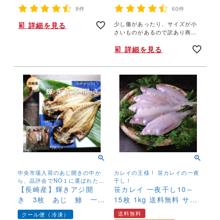
8件
60件
少し傷があったり、サイズが小
詳細を見る
さいものがあるので訳あり商品
になっただけ、味は一級品！し
詳細を見る
っかり干す事で旨味が凝縮！外
はサクッと中はたまごたっぷ
り、脂も乗っていてジューシー
です。
中央市場入荷のあじ開きの中か
カレイの王様！ 笹カレイの一夜
ら、品評会でNO１に選ばれたア
干し！
ジの開きです。
【長崎産】輝きアジ開
笹カレイ 一夜干し10～
き 3枚 あじ 鯵 一夜
15枚 1kg 送料無料 ササ
干し 干物 冷凍
カレイ かれい 干物
送料無料
クール便（冷凍）