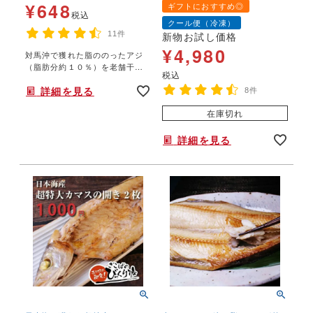
ひもの
¥
648
ギフトにおすすめ◎
税込
クール便（冷凍）
11件
新物お試し価格
¥
4,980
対馬沖で獲れた脂ののったアジ
（脂肪分約１０％）を老舗干物
税込
屋さんで開き干しに作ってもら
詳細を見る
いました。食べやすい手のひら
8件
サイズです。
在庫切れ
詳細を見る