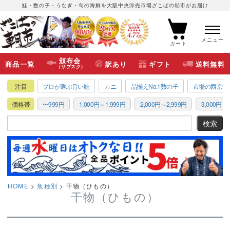
鮭・数の子・うなぎ・旬の海鮮を大阪中央卸売市場ざこばの朝市がお届け
メニュー
カート
頒布会
商品一覧
訳あり
ギフト
送料無料
(サブスク)
注目
プロが選ぶ旨い鮭
カニ
品揃えNo.1数の子
市場の西京漬
価格帯
〜999円
1,000円～1,999円
2,000円～2,999円
3,000円～3
HOME
魚種別
干物（ひもの）
干物（ひもの）