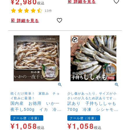
¥
2,980
詳細を見る
税込
13件
詳細を見る
焼くだけ簡単！ 家飲み チョ
少し傷があったり、サイズが小
イ飲みに最適！
さいのが入るため訳ありです
国内産 お徳用 いか一
が、味は一級品！
訳あり 子持ちししゃも
夜干し500g イカ 冷
700g 冷凍 シシャモ
凍 カット済
樺太ししゃも
クール便（冷凍）
クール便（冷凍）
¥
1,058
¥
1,058
税込
税込