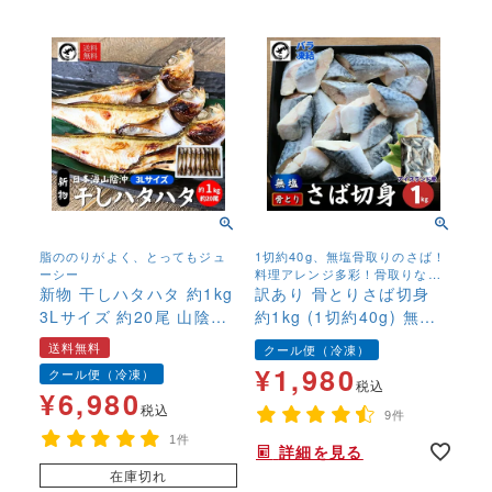
脂ののりがよく、とってもジュ
1切約40g、無塩骨取りのさば！
ーシー
料理アレンジ多彩！骨取りなの
新物 干しハタハタ 約1kg
でお子様にも安心して召し上が
訳あり 骨とりさば切身
れます！
3Lサイズ 約20尾 山陰沖
約1kg (1切約40g) 無塩
産 干物 ひもの 冷凍 おつ
骨取り 鯖 サバ 無添加 お
送料無料
クール便（冷凍）
まみ
弁当 大容量 ストック
¥
1,980
クール便（冷凍）
税込
¥
6,980
税込
9件
1件
詳細を見る
在庫切れ