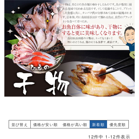
並び替え
価格が安い順
価格が高い順
新着順
優先度順
12
件中
1
-
12
件表示