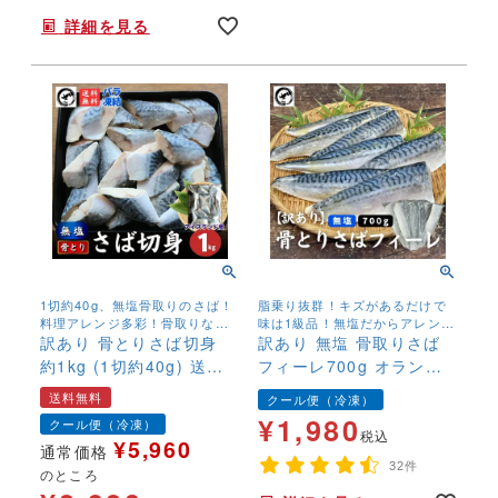
詳細を見る
1切約40g、無塩骨取りのさば！
脂乗り抜群！キズがあるだけで
料理アレンジ多彩！骨取りなの
味は1級品！無塩だからアレンジ
でお子様にも安心して召し上が
訳あり 骨とりさば切身
が豊富！さらに骨取りだからお
訳あり 無塩 骨取りさば
れます！
子様にも安心！
約1kg (1切約40g) 送料
フィーレ700g オランダ
無料 無塩 骨取り 鯖 サバ
産 ベトナム産 フェロー
送料無料
クール便（冷凍）
無添加 お弁当 大容量 ス
諸島 イギリス産 鯖 サバ
¥
1,980
クール便（冷凍）
トック
キズ有 傷 塩なし お弁当
税込
¥
5,960
通常価格
ほねとり
32件
のところ