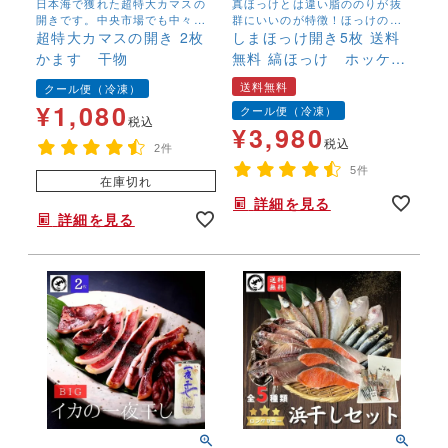
日本海で獲れた超特大カマスの
真ほっけとは違い脂ののりが抜
開きです。中央市場でも中々入
群にいいのが特徴！ほっけの旨
荷しないBIGサイズです。脂のの
超特大カマスの開き 2枚
みを存分に味わえます！
しまほっけ開き5枚 送料
りも抜群です。
かます 干物
無料 縞ほっけ ホッケ
干物 シマホッケ ほっ
送料無料
クール便（冷凍）
け 朝食 お弁当 焼き
¥
1,080
クール便（冷凍）
魚 魚 冷凍
税込
¥
3,980
税込
2件
5件
在庫切れ
詳細を見る
詳細を見る