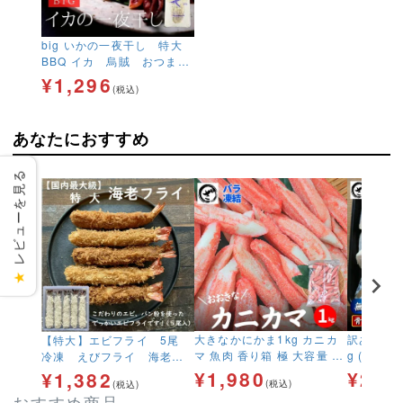
big いかの一夜干し 特大
BBQ イカ 烏賊 おつま
み 酒の肴 干物
¥
1,296
(税込)
あなたにおすすめ
レビューを見る
★
大きなかにかま1kg カニカ
訳あり 骨
【特大】エビフライ 5尾
マ 魚肉 香り箱 極 大容量 サ
g (1切約40g) 送
冷凍 えびフライ 海老
ラダ 生食用
骨取り 鯖
ブラックタイガー こだわ
¥
1,980
¥
2,9
¥
1,382
(税込)
(税込)
当 大容量
り
おすすめ商品