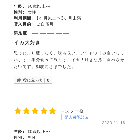
年齢:
60歳以上〜
性別:
女性
利用期間:
1ヶ月以上〜3ヶ月未満
購入目的:
ご自宅用
満足度
イカ大好き
思ったより硬くなく、味も良い。いつもつまみ食いして
います。半分食べて残リは、イカ大好きな孫に食べさせ
たいです。御馳走さまでした。
役に立った
0
マスター様
購入確認済み
2023-11-16
年齢:
60歳以上〜
性別:
男性