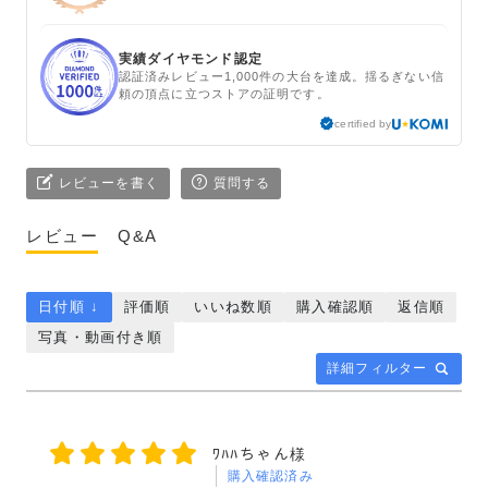
実績ダイヤモンド認定
認証済みレビュー1,000件の大台を達成。揺るぎない信
頼の頂点に立つストアの証明です。
certified by
レビューを書く
質問する
レビュー
Q&A
日付順 ↓
評価順
いいね数順
購入確認順
返信順
写真・動画付き順
詳細フィルター
ﾜﾊﾊちゃん様
購入確認済み