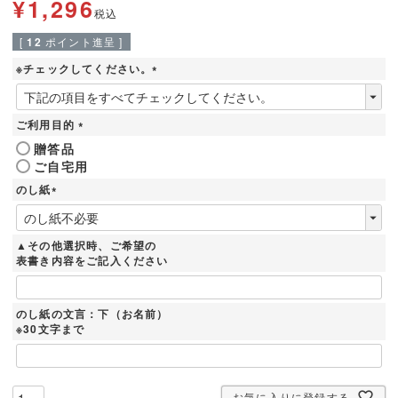
¥
1,296
税込
[
12
ポイント進呈 ]
※チェックしてください。
(
必
須
ご利用目的
)
(
贈答品
必
ご自宅用
須
)
のし紙
(
必
須
▲その他選択時、ご希望の
)
表書き内容をご記入ください
のし紙の文言：下（お名前）
※30文字まで
お気に入りに登録する