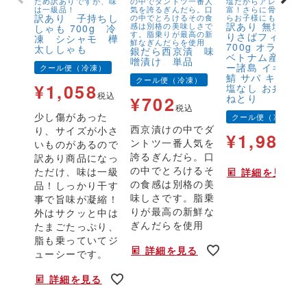
ため訳ありですが、味
の中でダントツ一番人
塩だからアレンジが
は一級品！
気を誇るぎんだら。口
富！さらに骨取りだ
訳あり 子持ちし
の中でとろけるその食
らお子様にも安心！
訳あり 無塩 骨
感は別格の美味しさで
しゃも 700g 冷
す。脂乗りが最高の新
りさばフィーレ
凍 シシャモ 樺
鮮なぎんだらを使用
700g オランダ
太ししゃも
銀だら西京漬 味
ベトナム産 フェ
噌漬け 単品
ー諸島 イギリス
クール便（冷凍）
鯖 サバ キズ有 
クール便（冷凍）
¥
1,058
塩なし お弁当 
税込
ねとり
¥
702
税込
少し傷があった
クール便（冷凍）
西京漬けの中でダ
り、サイズが小さ
¥
1,980
ントツ一番人気を
いものがあるので
税
誇るぎんだら。口
訳あり商品になっ
の中でとろけるそ
ただけ、味は一級
詳細を見る
の食感は別格の美
品！しっかり干す
味しさです。脂乗
事で旨味が凝縮！
りが最高の新鮮な
外はサクッと中は
ぎんだらを使用
たまごたっぷり、
脂も乗っていてジ
詳細を見る
ューシーです。
詳細を見る