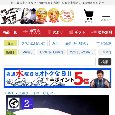
鮭・数の子・うなぎ・旬の海鮮を大阪中央卸売市場ざこばの朝市がお届け
メニュー
カート
頒布会
商品一覧
訳あり
ギフト
送料無料
(サブスク)
注目
プロが選ぶ旨い鮭
カニ
品揃えNo.1数の子
市場の西京漬
価格帯
〜999円
1,000円～1,999円
2,000円～2,999円
3,000円～3
HOME
魚種別
干物（ひもの）