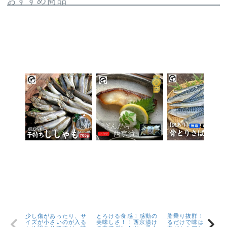
少し傷があったり、サ
とろける食感！感動の
脂乗り抜群！キズが
イズが小さいのが入る
美味しさ！！西京漬け
るだけで味は1級品！