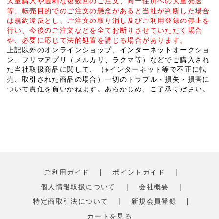
大量購入や過剰な複数回のご注文、同一住所への大量発送
等、転売目的でのご注文の懸念があると当社が判断した場合
は規約違反とし、ご注文の取り消し及びご利用登録の停止を
行い、今後のご注文などを全てお断りさせていただく場合
や、必要に応じて法的処置を講じる場合があります。
上記以外のオンラインショップ、インターネットオークショ
ン、フリマアプリ（メルカリ、ラクマ等）などでご購入され
た当社取扱商品に関して、（※インターネット等で不正に転
売、取引された商品の場合）一切のトラブル・損失・損害に
ついて責任を負いかねます。あらかじめ、ご了承ください。
ご利用ガイド
|
ポイントガイド
|
個人情報取扱について
|
会社概要
|
特定商取引法について
|
新規会員登録
|
カートを見る