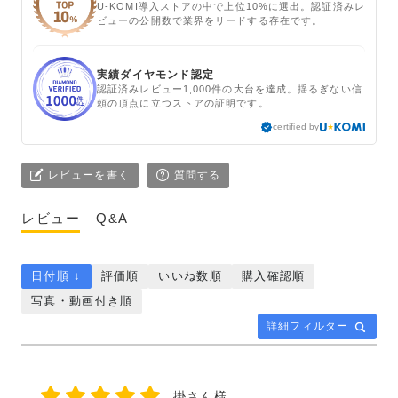
U-KOMI導入ストアの中で上位10%に選出。認証済みレ
ビューの公開数で業界をリードする存在です。
実績ダイヤモンド認定
認証済みレビュー1,000件の大台を達成。揺るぎない信
頼の頂点に立つストアの証明です。
certified by
レビューを書く
質問する
レビュー
Q&A
日付順 ↓
評価順
いいね数順
購入確認順
写真・動画付き順
詳細フィルター
掛さん様