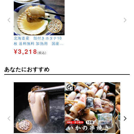
北海道産 殻付きホタテ10
枚 送料無料 加熱用 国産
片貝 ほたて 海鮮 BBQ
¥
3,218
(税込)
あなたにおすすめ