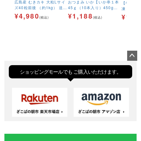
広島産 むきカキ 大粒Lサイ
おつまみ いか【いか串１本
【牛タン
ズ40粒前後 （約1kg） 送料
45ｇ（10本入り）450g】
凍 石巻
無料 加熱用 牡蠣 かき カ
冷凍 加熱用 食品 日本酒 ビ
¥
4,980
¥
1,188
くねに牛
¥
1,2
(税込)
(税込)
キ
ール イカ 海鮮 串 晩酌 酒の
贅沢つくね
肴 お酒 お父さん 串焼き つ
まみ 塩焼き タレ焼き 網焼
き アウトドア 料理 バーベ
キュー BBQ キャンプ 学園
祭
ペー
ジト
ショッピングモールでも
ご購入いただけます。
ップ
へ