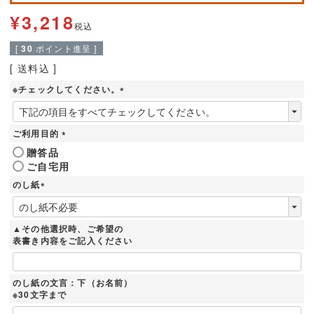
¥
3,218
税込
[
30
ポイント進呈 ]
送料込
※チェックしてください。
(
必
須
ご利用目的
)
(
贈答品
必
ご自宅用
須
)
のし紙
(
必
須
▲その他選択時、ご希望の
)
表書き内容をご記入ください
のし紙の文言：下（お名前）
※30文字まで