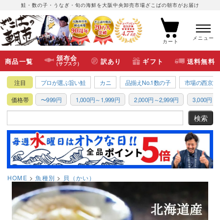
鮭・数の子・うなぎ・旬の海鮮を大阪中央卸売市場ざこばの朝市がお届け
メニュー
カート
頒布会
商品一覧
訳あり
ギフト
送料無料
(サブスク)
注目
プロが選ぶ旨い鮭
カニ
品揃えNo.1数の子
市場の西京漬
価格帯
〜999円
1,000円～1,999円
2,000円～2,999円
3,000円～3
HOME
魚種別
貝（かい）