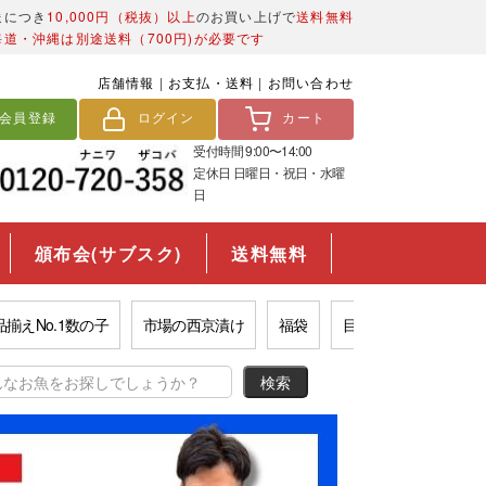
送につき
10,000円（税抜）以上
のお買い上げで
送料無料
海道・沖縄は別途送料（700円)が必要です
店舗情報
|
お支払・送料
|
お問い合わせ
会員登録
ログイン
カート
受付時間 9:00〜14:00
定休日 日曜日・祝日・水曜
日
頒布会(サブスク)
送料無料
No.1数の子
市場の西京漬け
福袋
目利きいくら
コスパ