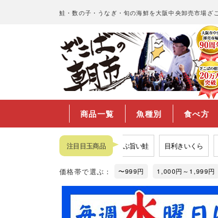
鮭・数の子・うなぎ・旬の海鮮を大阪中央卸売市場ざ
商品一覧
魚種別
食べ方
袋
市場の西京漬け
注目目玉商品
プロが選ぶ旨い鮭
目利きいくら
コス
価格帯で選ぶ：
〜999円
1,000円～1,999円