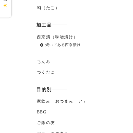
★
蛸（たこ）
加工品
西京漬（味噌漬け）
焼いてある西京漬け
ちんみ
つくだに
目的別
家飲み おつまみ アテ
BBQ
ご飯の友