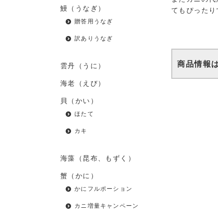
鰻（うなぎ）
てもぴったり
贈答用うなぎ
訳ありうなぎ
商品情報
雲丹（うに）
海老（えび）
貝（かい）
ほたて
カキ
海藻（昆布、もずく）
蟹（かに）
かにフルポーション
カニ増量キャンペーン