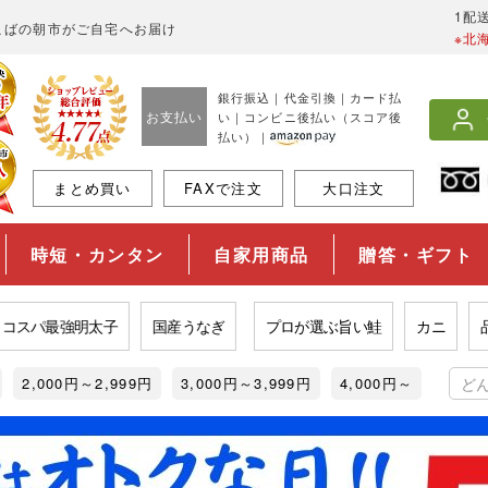
1配
こばの朝市がご自宅へお届け
※北
銀行振込｜代金引換｜カード払
お支払い
い｜コンビニ後払い（スコア後
払い）｜
まとめ買い
FAXで注文
大口注文
時短・カンタン
自家用商品
贈答・ギフト
パ最強明太子
国産うなぎ
プロが選ぶ旨い鮭
カニ
品揃え
2,000円～2,999円
3,000円～3,999円
4,000円～