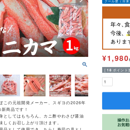
クール便（冷凍
¥
1,980
[
18
ポイント進
ぼこの元祖開発メーカー、スギヨの2026年
の新商品です！
身としてはもちろん、カニ酢やわさび醤油
味しくお召し上がり頂けます。
用品として使用でき、ちらし寿司の具とし