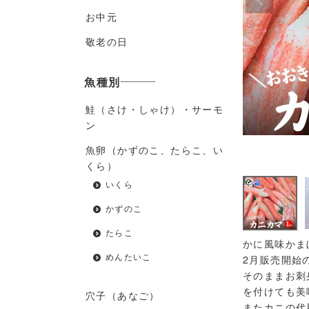
お中元
敬老の日
魚種別
鮭（さけ・しゃけ）・サーモ
ン
魚卵（かずのこ、たらこ、い
くら）
いくら
かずのこ
たらこ
かに風味かま
めんたいこ
2月販売開始
そのままお刺
を付けても美
穴子（あなご）
またカニの代