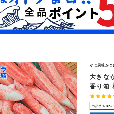
かに風味かま
大きなか
香り箱 
商品番号
kn5