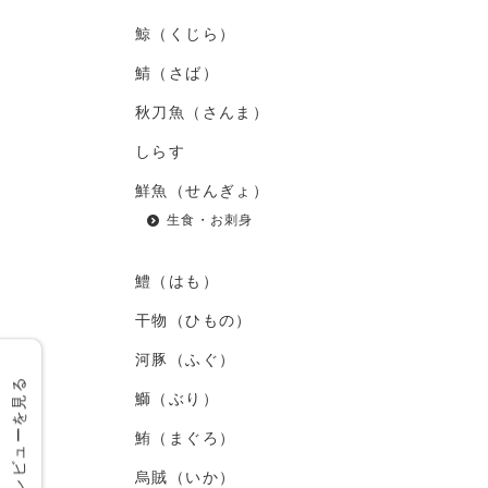
鯨（くじら）
鯖（さば）
秋刀魚（さんま）
しらす
鮮魚（せんぎょ）
生食・お刺身
鱧（はも）
干物（ひもの）
河豚（ふぐ）
レビューを見る
鰤（ぶり）
鮪（まぐろ）
烏賊（いか）