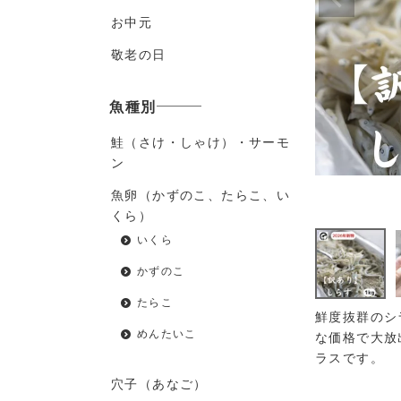
お中元
敬老の日
魚種別
鮭（さけ・しゃけ）・サーモ
ン
魚卵（かずのこ、たらこ、い
くら）
いくら
かずのこ
たらこ
鮮度抜群のシ
めんたいこ
な価格で大放
ラスです。
穴子（あなご）