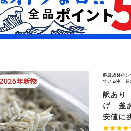
鮮度抜群のシ
ている中、超
訳あり 
げ 釜
安値に