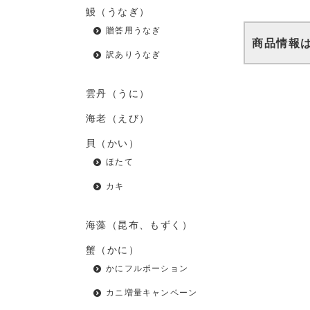
鰻（うなぎ）
贈答用うなぎ
商品情報
訳ありうなぎ
雲丹（うに）
海老（えび）
貝（かい）
ほたて
カキ
海藻（昆布、もずく）
蟹（かに）
かにフルポーション
カニ増量キャンペーン