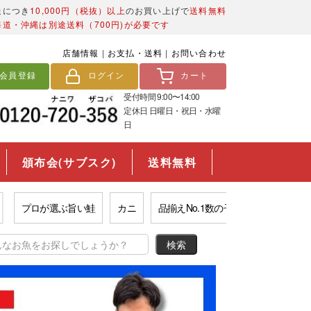
送につき
10,000円（税抜）以上
のお買い上げで
送料無料
海道・沖縄は別途送料（700円)が必要です
店舗情報
|
お支払・送料
|
お問い合わせ
会員登録
ログイン
カート
受付時間 9:00〜14:00
定休日 日曜日・祝日・水曜
日
頒布会(サブスク)
送料無料
プロが選ぶ旨い鮭
カニ
品揃えNo.1数の子
市場の西京漬け