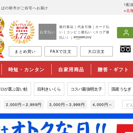
1配
こばの朝市がご自宅へお届け
※北
銀行振込｜代金引換｜カード払
お支払い
い｜コンビニ後払い（スコア後
払い）｜
まとめ買い
FAXで注文
大口注文
時短・カンタン
自家用商品
贈答・ギフト
選ぶ旨い鮭
目利きいくら
コスパ最強明太子
国産うなぎ
2,000円～2,999円
3,000円～3,999円
4,000円～