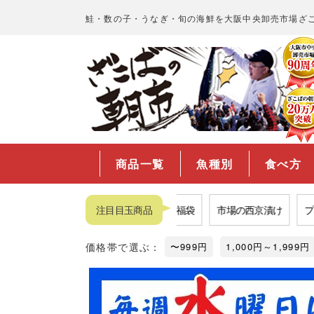
鮭・数の子・うなぎ・旬の海鮮を大阪中央卸売市場ざ
商品一覧
魚種別
食べ方
カニ
品揃えNo.1数の子
注目目玉商品
福袋
市場の西京漬け
プロが
価格帯で選ぶ：
〜999円
1,000円～1,999円