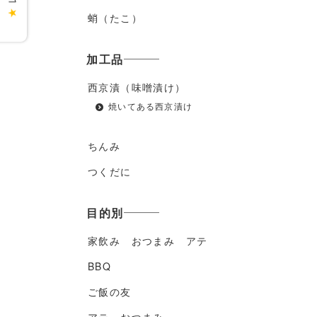
★
蛸（たこ）
加工品
西京漬（味噌漬け）
焼いてある西京漬け
ちんみ
つくだに
目的別
家飲み おつまみ アテ
BBQ
ご飯の友