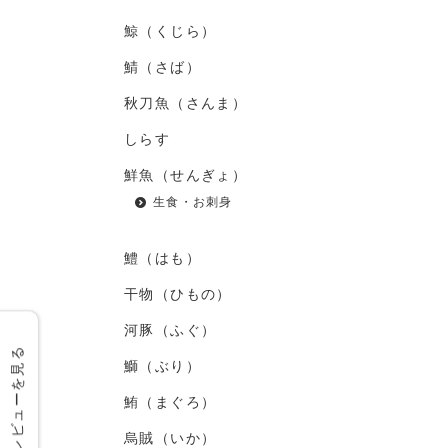
鯨（くじら）
鯖（さば）
秋刀魚（さんま）
しらす
鮮魚（せんぎょ）
生食・お刺身
鱧（はも）
干物（ひもの）
河豚（ふぐ）
レビューを見る
鰤（ぶり）
鮪（まぐろ）
烏賊（いか）