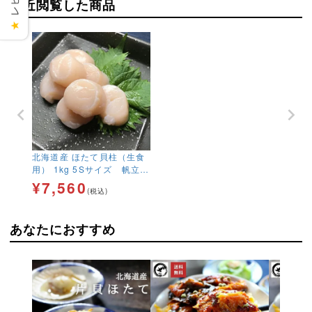
最近閲覧した商品
★
北海道産 ほたて貝柱（生食
用） 1kg 5Sサイズ 帆立
ホタテ お刺身 BBQ【送
¥
7,560
(税込)
料無料】
あなたにおすすめ