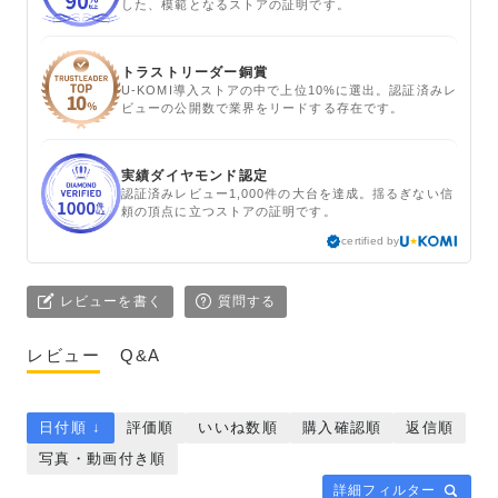
した、模範となるストアの証明です。
トラストリーダー銅賞
U-KOMI導入ストアの中で上位10%に選出。認証済みレ
ビューの公開数で業界をリードする存在です。
実績ダイヤモンド認定
認証済みレビュー1,000件の大台を達成。揺るぎない信
頼の頂点に立つストアの証明です。
certified by
レビューを書く
質問する
レビュー
Q&A
日付順 ↓
評価順
いいね数順
購入確認順
返信順
写真・動画付き順
詳細フィルター