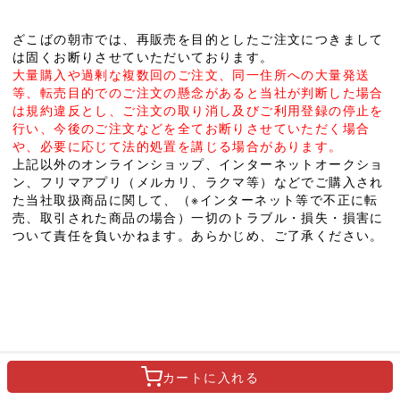
ざこばの朝市では、再販売を目的としたご注文につきまして
は固くお断りさせていただいております。
大量購入や過剰な複数回のご注文、同一住所への大量発送
等、転売目的でのご注文の懸念があると当社が判断した場合
は規約違反とし、ご注文の取り消し及びご利用登録の停止を
行い、今後のご注文などを全てお断りさせていただく場合
や、必要に応じて法的処置を講じる場合があります。
上記以外のオンラインショップ、インターネットオークショ
ン、フリマアプリ（メルカリ、ラクマ等）などでご購入され
た当社取扱商品に関して、（※インターネット等で不正に転
売、取引された商品の場合）一切のトラブル・損失・損害に
ついて責任を負いかねます。あらかじめ、ご了承ください。
カートに
入れる
ご利用ガイド
|
ポイントガイド
|