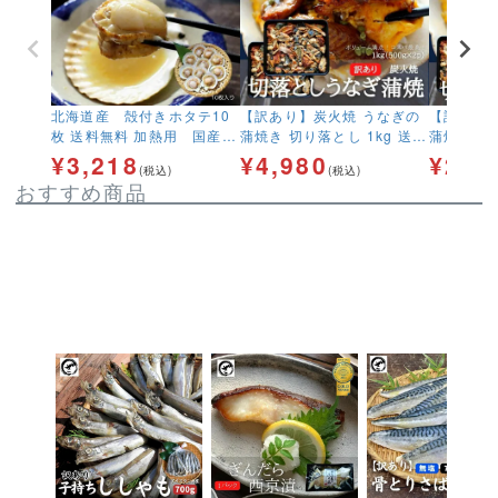
北海道産 殻付きホタテ10
【訳あり】炭火焼 うなぎの
【訳あり
枚 送料無料 加熱用 国産
蒲焼き 切り落とし 1kg 送料
蒲焼き 切り
片貝 ほたて 海鮮 BBQ
無料 刻み きざみ お買
料無料 
¥
3,218
¥
4,980
¥
2,9
(税込)
(税込)
い得 ウナギ 鰻 中国
ット済 
おすすめ商品
産 冷凍便
得 ウナ
冷凍便