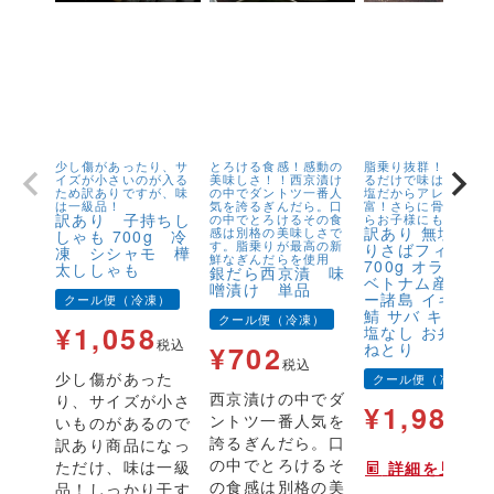
少し傷があったり、サ
とろける食感！感動の
脂乗り抜群！キズが
イズが小さいのが入る
美味しさ！！西京漬け
るだけで味は1級品！
ため訳ありですが、味
の中でダントツ一番人
塩だからアレンジが
は一級品！
気を誇るぎんだら。口
富！さらに骨取りだ
訳あり 子持ちし
の中でとろけるその食
らお子様にも安心！
訳あり 無塩 骨
感は別格の美味しさで
しゃも 700g 冷
す。脂乗りが最高の新
りさばフィーレ
凍 シシャモ 樺
鮮なぎんだらを使用
700g オランダ
太ししゃも
銀だら西京漬 味
ベトナム産 フェ
噌漬け 単品
ー諸島 イギリス
クール便（冷凍）
鯖 サバ キズ有 
クール便（冷凍）
¥
1,058
塩なし お弁当 
税込
ねとり
¥
702
税込
少し傷があった
クール便（冷凍）
西京漬けの中でダ
り、サイズが小さ
¥
1,980
ントツ一番人気を
いものがあるので
税
誇るぎんだら。口
訳あり商品になっ
の中でとろけるそ
ただけ、味は一級
詳細を見る
の食感は別格の美
品！しっかり干す