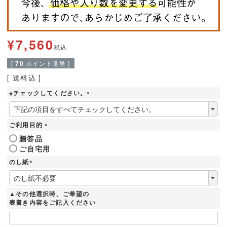
¥
7,560
税込
[
70
ポイント進呈 ]
送料込
※チェックしてください。
(
必
須
ご利用目的
)
(
贈答品
必
ご自宅用
須
)
のし紙
(
必
須
▲その他選択時、ご希望の
)
表書き内容をご記入ください