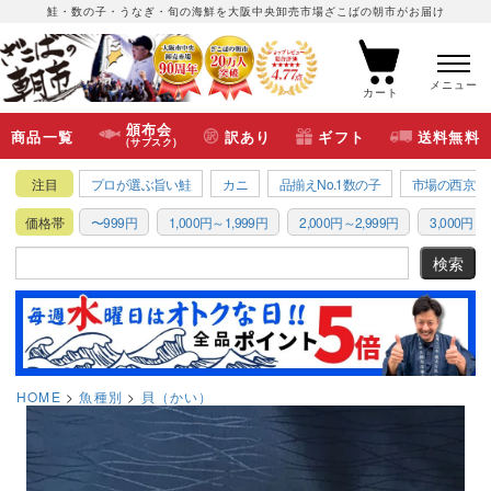
鮭・数の子・うなぎ・旬の海鮮を大阪中央卸売市場ざこばの朝市がお届け
メニュー
カート
頒布会
商品一覧
訳あり
ギフト
送料無料
(サブスク)
注目
プロが選ぶ旨い鮭
カニ
品揃えNo.1数の子
市場の西京漬
価格帯
〜999円
1,000円～1,999円
2,000円～2,999円
3,000円～3
HOME
魚種別
貝（かい）