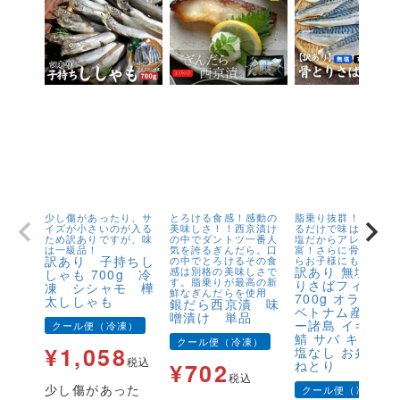
少し傷があったり、サ
とろける食感！感動の
脂乗り抜群！キズが
イズが小さいのが入る
美味しさ！！西京漬け
るだけで味は1級品！
ため訳ありですが、味
の中でダントツ一番人
塩だからアレンジが
は一級品！
気を誇るぎんだら。口
富！さらに骨取りだ
訳あり 子持ちし
の中でとろけるその食
らお子様にも安心！
訳あり 無塩 骨
感は別格の美味しさで
しゃも 700g 冷
す。脂乗りが最高の新
りさばフィーレ
凍 シシャモ 樺
鮮なぎんだらを使用
700g オランダ
太ししゃも
銀だら西京漬 味
ベトナム産 フェ
噌漬け 単品
ー諸島 イギリス
クール便（冷凍）
鯖 サバ キズ有 
クール便（冷凍）
¥
1,058
塩なし お弁当 
税込
ねとり
¥
702
税込
少し傷があった
クール便（冷凍）