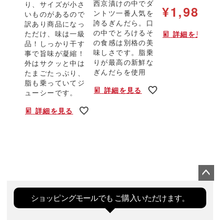
西京漬けの中でダ
り、サイズが小さ
¥
1,980
ントツ一番人気を
いものがあるので
税
誇るぎんだら。口
訳あり商品になっ
の中でとろけるそ
ただけ、味は一級
詳細を見る
の食感は別格の美
品！しっかり干す
味しさです。脂乗
事で旨味が凝縮！
りが最高の新鮮な
外はサクッと中は
ぎんだらを使用
たまごたっぷり、
脂も乗っていてジ
詳細を見る
ューシーです。
詳細を見る
ペー
ジト
ショッピングモールでも
ご購入いただけます。
ップ
へ