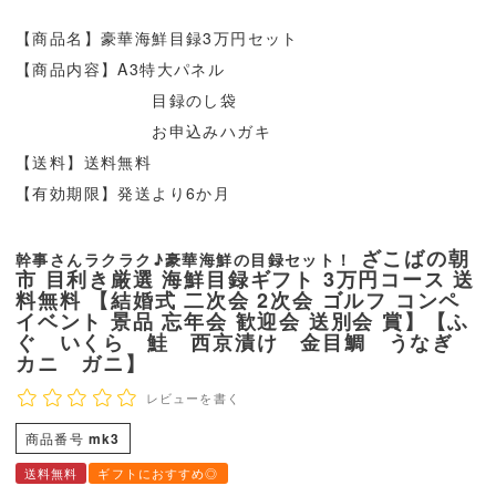
【商品名】豪華海鮮目録3万円セット
【商品内容】A3特大パネル
目録のし袋
お申込みハガキ
【送料】送料無料
【有効期限】発送より6か月
ざこばの朝
幹事さんラクラク♪豪華海鮮の目録セット！
市 目利き厳選 海鮮目録ギフト 3万円コース 送
料無料 【結婚式 二次会 2次会 ゴルフ コンペ
イベント 景品 忘年会 歓迎会 送別会 賞】【ふ
ぐ いくら 鮭 西京漬け 金目鯛 うなぎ
カニ ガニ】
レビューを書く
商品番号
mk3
送料無料
ギフトにおすすめ◎