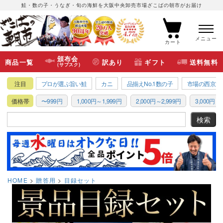
鮭・数の子・うなぎ・旬の海鮮を大阪中央卸売市場ざこばの朝市がお届け
メニュー
カート
頒布会
商品一覧
訳あり
ギフト
送料無料
(サブスク)
注目
プロが選ぶ旨い鮭
カニ
品揃えNo.1数の子
市場の西京漬
価格帯
〜999円
1,000円～1,999円
2,000円～2,999円
3,000円～3
HOME
贈答用
目録セット