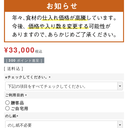
¥
33,000
税込
[
300
ポイント進呈 ]
送料込
※チェックしてください。
(
必
須
ご利用目的
)
(
贈答品
必
ご自宅用
須
)
のし紙
(
必