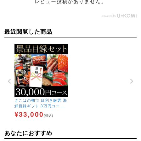
レビュー投稿がありません。
最近閲覧した商品
ざこばの朝市 目利き厳選 海
鮮目録ギフト 3万円コース
送料無料 【結婚式 二次会 2
¥
33,000
(税込)
次会 ゴルフ コンペ イベン
ト 景品 忘年会 歓迎会 送別
会 賞】【ふぐ いくら
あなたにおすすめ
鮭 西京漬け 金目鯛 う
なぎ カニ ガニ】