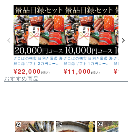
ざこばの朝市 目利き厳選 海
ざこばの朝市 目利き厳選 海
ざこばの朝
鮮目録ギフト 2万円コース
鮮目録ギフト 1万円コース
鮮目録ギフ
送料無料 【結婚式 二次会 2
送料無料 【結婚式 二次会 2
【結婚式 
¥
22,000
¥
11,000
¥
110
(税込)
(税込)
次会 ゴルフ コンペ イベン
次会 ゴルフ コンペ イベン
フ コンペ
おすすめ商品
ト 景品 忘年会 歓迎会 送別
ト 景品 忘年会 歓迎会 送別
年会 歓迎
会 賞】【ふぐ いくら
会 賞】【ふぐ いくら
【ふぐ 
鮭 西京漬け 金目鯛 う
鮭 西京漬け 金目鯛 う
漬け 金
なぎ カニ ガニ】
なぎ カニ ガニ】
ニ ガニ