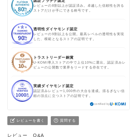
認証プラチナ認定
レビューの8割以上が認証済み。卓越した信頼性を誇る
ストアだけが手にできる称号です。
透明性ダイヤモンド認定
レビューの9割以上を公開。最高レベルの透明性を実現
した、模範となるストアの証明です。
トラストリーダー銅賞
U-KOMI導入ストアの中で上位10%に選出。認証済みレ
ビューの公開数で業界をリードする存在です。
実績ダイヤモンド認定
認証済みレビュー1,000件の大台を達成。揺るぎない信
頼の頂点に立つストアの証明です。
certified by
レビューを書く
質問する
レビュー
Q&A