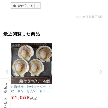
役に立った
0
最近閲覧した商品
レビューを見る
北海道産 殻付きホタテ 4
枚 単品 ほたて 帆立 B
BQ キャンプ飯 新鮮 海
¥
1,058
(税込)
鮮 炉端焼き 冷凍