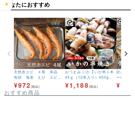
あなたにおすすめ
★
天然赤エビ ４尾 単品
おつまみ いか【いか串１本
訳あり 無
有頭 海老 えび エビ
45ｇ（10本入り）450g】
ーレ700
ＢＢＱ ガンガン焼き 替
冷凍 加熱用 食品 日本酒 ビ
ナム産 フ
¥
972
¥
1,188
¥
1,9
(税込)
(税込)
え玉 冷凍
ール イカ 海鮮 串 晩酌 酒の
ス産 鯖 
おすすめ商品
肴 お酒 お父さん 串焼き つ
し お弁当
まみ 塩焼き タレ焼き 網焼
き アウトドア 料理 バーベ
キュー BBQ キャンプ 学園
祭