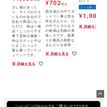
ねとり
¥
702
税込
少し傷があった
クール便（冷凍）
西京漬けの中でダ
り、サイズが小さ
¥
1,980
ントツ一番人気を
いものがあるので
税
誇るぎんだら。口
訳あり商品になっ
の中でとろけるそ
ただけ、味は一級
詳細を見る
の食感は別格の美
品！しっかり干す
味しさです。脂乗
事で旨味が凝縮！
りが最高の新鮮な
外はサクッと中は
ぎんだらを使用
たまごたっぷり、
脂も乗っていてジ
詳細を見る
ューシーです。
詳細を見る
ペー
ジト
ショッピングモールでも
ご購入いただけます。