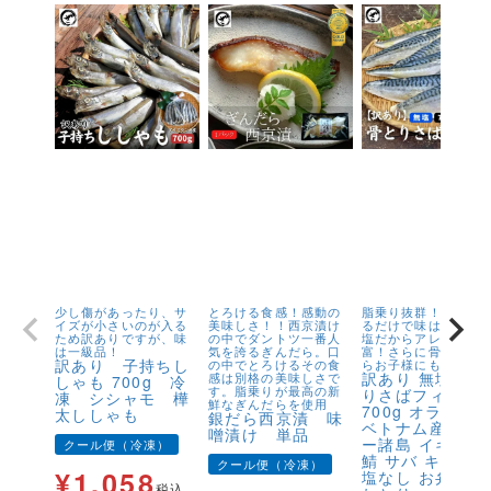
少し傷があったり、サ
とろける食感！感動の
脂乗り抜群！キズが
イズが小さいのが入る
美味しさ！！西京漬け
るだけで味は1級品！
ため訳ありですが、味
の中でダントツ一番人
塩だからアレンジが
は一級品！
気を誇るぎんだら。口
富！さらに骨取りだ
訳あり 子持ちし
の中でとろけるその食
らお子様にも安心！
訳あり 無塩 骨
感は別格の美味しさで
しゃも 700g 冷
す。脂乗りが最高の新
りさばフィーレ
凍 シシャモ 樺
鮮なぎんだらを使用
700g オランダ
太ししゃも
銀だら西京漬 味
ベトナム産 フェ
噌漬け 単品
ー諸島 イギリス
クール便（冷凍）
鯖 サバ キズ有 
クール便（冷凍）
¥
1,058
塩なし お弁当 
税込