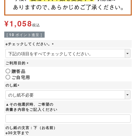
¥
1,058
税込
[
10
ポイント進呈 ]
※チェックしてください。
(
必
須
ご利用目的
)
(
贈答品
必
ご自宅用
須
)
のし紙
(
必
須
▲その他選択時、ご希望の
)
表書き内容をご記入ください
のし紙の文言：下（お名前）
※30文字まで