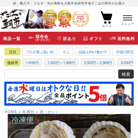
鮭・数の子・うなぎ・旬の海鮮を大阪中央卸売市場ざこばの朝市がお届け
メニュー
カート
頒布会
商品一覧
訳あり
ギフト
送料無料
(サブスク)
注目
プロが選ぶ旨い鮭
カニ
品揃えNo.1数の子
市場の西京漬
価格帯
〜999円
1,000円～1,999円
2,000円～2,999円
3,000円～3
HOME
魚種別
貝（かい）