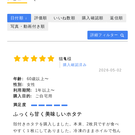
日付順 ↓
評価順
いいね数順
購入確認順
返信順
写真・動画付き順
詳細フィルター
猫🐈様
購入確認済み
2026-05-02
年齢:
60歳以上〜
性別:
女性
利用期間:
1年以上〜
購入目的:
ご自宅用
満足度
ふっくら甘く美味しいホタテ
殻付きホタテを購入しました。本来、2枚貝ですが食べ
やすく１枚にしてありました。冷凍のままホイルで包ん