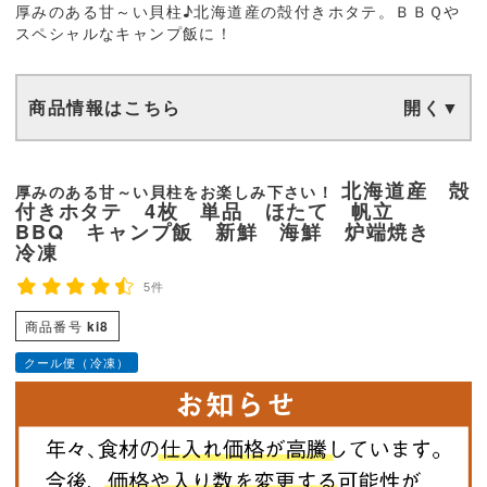
厚みのある甘～い貝柱♪北海道産の殻付きホタテ。ＢＢＱや
スペシャルなキャンプ飯に！
商品情報はこちら
北海道産 殻
厚みのある甘～い貝柱をお楽しみ下さい！
付きホタテ 4枚 単品 ほたて 帆立
BBQ キャンプ飯 新鮮 海鮮 炉端焼き
冷凍
5件
商品番号
ki8
クール便（冷凍）