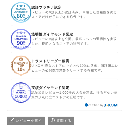
認証プラチナ認定
レビューの8割以上が認証済み。卓越した信頼性を誇る
ストアだけが手にできる称号です。
透明性ダイヤモンド認定
レビューの9割以上を公開。最高レベルの透明性を実現
した、模範となるストアの証明です。
トラストリーダー銅賞
U-KOMI導入ストアの中で上位10%に選出。認証済みレ
ビューの公開数で業界をリードする存在です。
実績ダイヤモンド認定
認証済みレビュー1,000件の大台を達成。揺るぎない信
頼の頂点に立つストアの証明です。
certified by
レビューを書く
質問する