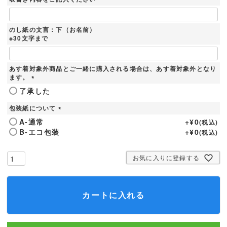
のし紙の文言：下（お名前）
※30文字まで
あす着対象外商品とご一緒に購入される場合は、あす着対象外となり
ます。
(
了承した
必
須
包装紙について
)
(
A-通常
+
¥
0
税込
必
B-エコ包装
+
¥
0
税込
須
)
お気に入りに登録する
カートに入れる