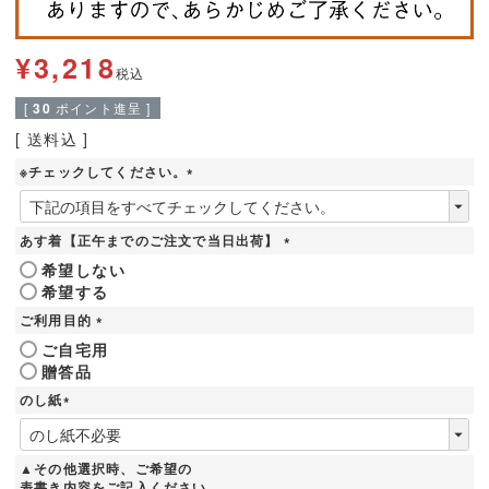
¥
3,218
税込
[
30
ポイント進呈 ]
送料込
※チェックしてください。
(
必
須
あす着【正午までのご注文で当日出荷】
)
(
希望しない
必
希望する
須
)
ご利用目的
(
ご自宅用
必
贈答品
須
)
のし紙
(
必
須
▲その他選択時、ご希望の
)
表書き内容をご記入ください