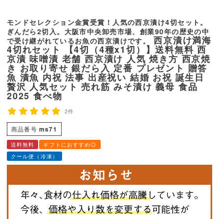
モンドセレクション金賞受賞！人気の西京漬け4切セット。
ぎんだら2切入。大阪市中央卸売市場、創業90年の歴史の中
西京漬け満海
で受け継がれているお魚の西京漬けです。
4切れセット 【4切（4種x1切）】送料無料 西
京漬 味噌漬 老舗 西京漬け 人気 焼き方 西京焼
き お取り寄せ 銀だら入 定番 プレゼント 贈答
魚 漬魚 内祝 法事 出産祝い 結婚 お祝 誕生日
贅沢 人気セット 売れ筋 みそ漬け 義母 食品
2025 食べ物
2件
商品番号
ms71
送料無料
ギフトにおすすめ◎
クール便（冷凍）