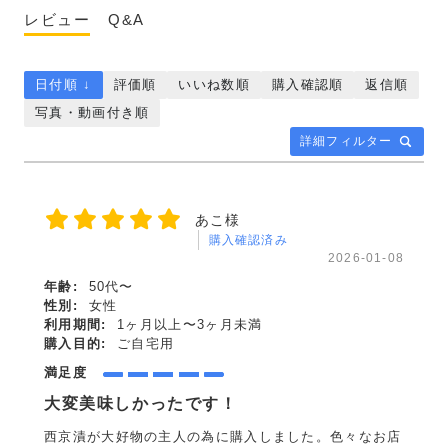
レビュー
Q&A
日付順 ↓
評価順
いいね数順
購入確認順
返信順
写真・動画付き順
詳細フィルター
あこ様
購入確認済み
2026-01-08
年齢:
50代〜
性別:
女性
利用期間:
1ヶ月以上〜3ヶ月未満
購入目的:
ご自宅用
満足度
大変美味しかったです！
西京漬が大好物の主人の為に購入しました。色々なお店