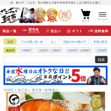
鮭・数の子・うなぎ・旬の海鮮を大阪中央卸売市場ざこばの朝市がお届け
メニュー
カート
頒布会
商品一覧
訳あり
ギフト
送料無料
(サブスク)
注目
プロが選ぶ旨い鮭
カニ
品揃えNo.1数の子
市場の西京漬
価格帯
〜999円
1,000円～1,999円
2,000円～2,999円
3,000円～3
HOME
加工品
西京漬（味噌漬け）