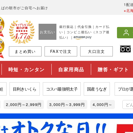
1配
こばの朝市がご自宅へお届け
※北
銀行振込｜代金引換｜カード払
お支払い
い｜コンビニ後払い（スコア後
払い）｜
まとめ買い
FAXで注文
大口注文
時短・カンタン
自家用商品
贈答・ギフト
目利きいくら
コスパ最強明太子
国産うなぎ
プロが選ぶ旨
2,000円～2,999円
3,000円～3,999円
4,000円～