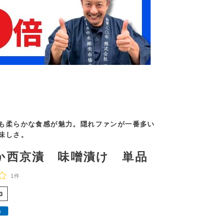
も柔らかな食感が魅力。隠れファンが一番多い
味しさ。
か西京漬 味噌漬け 単品
1件
3
）