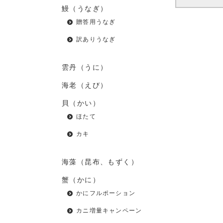
鰻（うなぎ）
贈答用うなぎ
訳ありうなぎ
雲丹（うに）
海老（えび）
貝（かい）
ほたて
カキ
海藻（昆布、もずく）
蟹（かに）
かにフルポーション
カニ増量キャンペーン