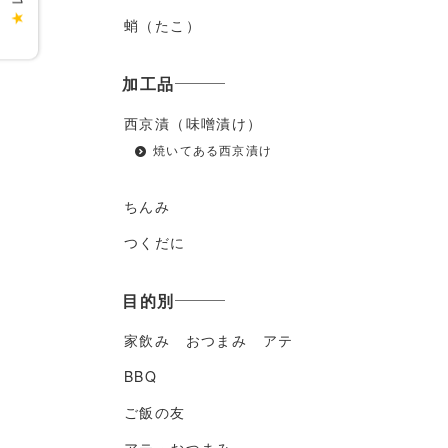
★
蛸（たこ）
加工品
西京漬（味噌漬け）
焼いてある西京漬け
ちんみ
つくだに
目的別
家飲み おつまみ アテ
BBQ
ご飯の友