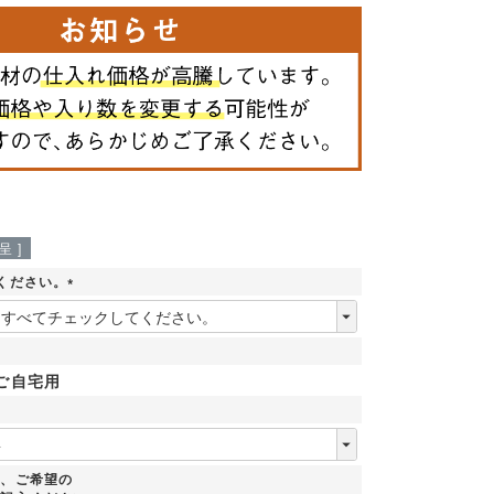
 ]
ください。
(
必
須
)
ご自宅用
時、ご希望の