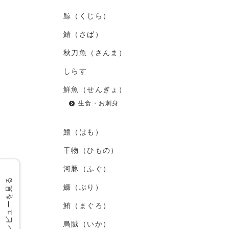
鯨（くじら）
鯖（さば）
秋刀魚（さんま）
しらす
鮮魚（せんぎょ）
生食・お刺身
鱧（はも）
干物（ひもの）
河豚（ふぐ）
レビューを見る
鰤（ぶり）
鮪（まぐろ）
烏賊（いか）