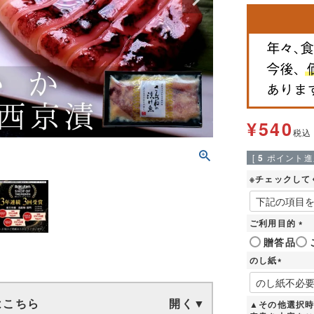
¥
540
税込
[
5
ポイント進呈
※チェックして
ご利用目的
(
贈答品
必
のし紙
須
)
(
必
須
はこちら
▲その他選択
)