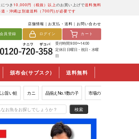
送につき
10,000円（税抜）以上
のお買い上げで
送料無料
海道・沖縄は別途送料（700円)が必要です
店舗情報
|
お支払・送料
|
お問い合わせ
会員登録
ログイン
カート
受付時間 9:00〜14:00
定休日 日曜日・祝日・水曜
日
頒布会(サブスク)
送料無料
い鮭
カニ
品揃えNo.1数の子
市場の西京漬け
福袋