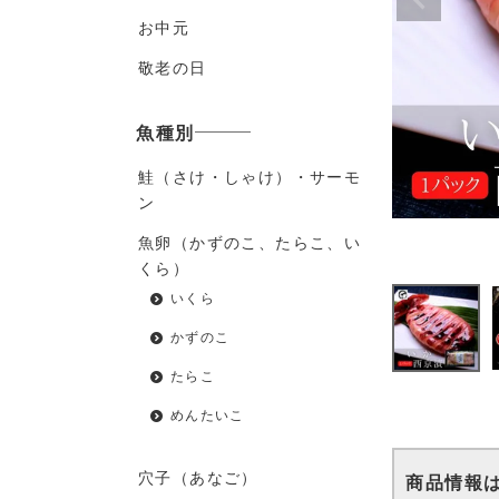
お中元
敬老の日
魚種別
鮭（さけ・しゃけ）・サーモ
ン
魚卵（かずのこ、たらこ、い
くら）
いくら
かずのこ
たらこ
めんたいこ
穴子（あなご）
商品情報