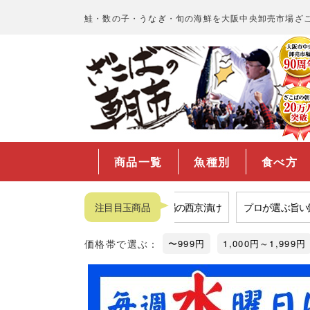
鮭・数の子・うなぎ・旬の海鮮を大阪中央卸売市場ざ
商品一覧
魚種別
食べ方
品揃えNo.1数の子
注目目玉商品
福袋
市場の西京漬け
プロが選ぶ旨い鮭
価格帯で選ぶ：
〜999円
1,000円～1,999円