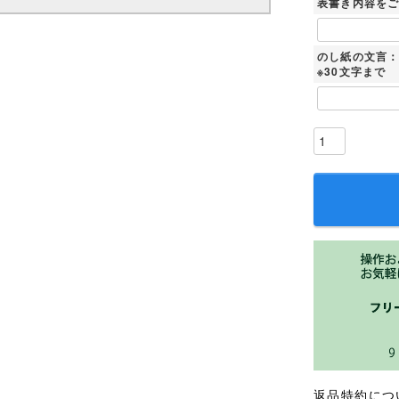
表書き内容を
のし紙の文言
※30文字まで
返品特約につ