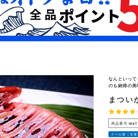
なんといって
のも納得の美
まつい
商品番号
ms1
クール便（冷凍