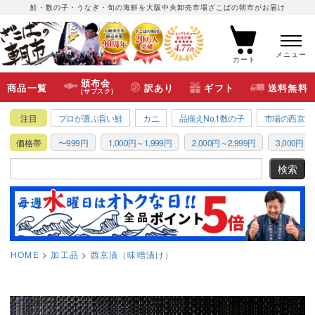
鮭・数の子・うなぎ・旬の海鮮を大阪中央卸売市場ざこばの朝市がお届け
メニュー
カート
頒布会
商品一覧
訳あり
ギフト
送料無料
(サブスク)
注目
プロが選ぶ旨い鮭
カニ
品揃えNo.1数の子
市場の西京漬
価格帯
〜999円
1,000円～1,999円
2,000円～2,999円
3,000円～3
HOME
加工品
西京漬（味噌漬け）