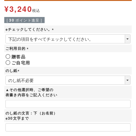
¥
3,240
税込
[
30
ポイント進呈 ]
※チェックしてください。
(
必
須
ご利用目的
)
(
贈答品
必
ご自宅用
須
)
のし紙
(
必
須
▲その他選択時、ご希望の
)
表書き内容をご記入ください
のし紙の文言：下（お名前）
※30文字まで