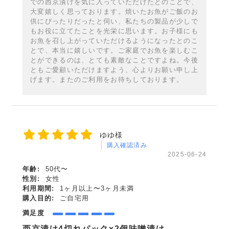
での西京漬けを気に入っていただけたとのことで、
大変嬉しく思っております。焼いたお魚がご飯のお
供にぴったりだったと伺い、私たちの製品が少しで
もお役に立てたことを光栄に思います。お子様にも
お魚を召し上がっていただけるようになったとのこ
とで、本当に嬉しいです。ご家庭でお魚を楽しむこ
とができるのは、とても素敵なことですよね。今後
ともご愛顧いただけますよう、心よりお願い申し上
げます。またのご利用をお待ちしております。
ゆゆ様
購入確認済み
2025-06-24
年齢:
50代〜
性別:
女性
利用期間:
1ヶ月以上〜3ヶ月未満
購入目的:
ご自宅用
満足度
西京漬け4切れパックx2個味噌漬け