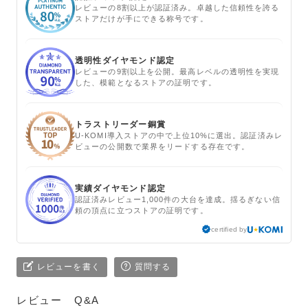
レビューの8割以上が認証済み。卓越した信頼性を誇る
ストアだけが手にできる称号です。
透明性ダイヤモンド認定
レビューの9割以上を公開。最高レベルの透明性を実現
した、模範となるストアの証明です。
トラストリーダー銅賞
U-KOMI導入ストアの中で上位10%に選出。認証済みレ
ビューの公開数で業界をリードする存在です。
実績ダイヤモンド認定
認証済みレビュー1,000件の大台を達成。揺るぎない信
頼の頂点に立つストアの証明です。
certified by
レビューを書く
質問する
レビュー
Q&A