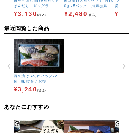
銀だら西京漬け5切セット
西京漬けの切り落とし 約10
【焼き済
ぎんだら ギンダラ 味
0ｇ×5パック 【送料無料】
切セット
噌漬け お得
味噌漬け お得
焼き魚 
¥
3,130
¥
2,480
¥
3,7
(税込)
(税込)
ラ 簡単
最近閲覧した商品
西京漬け 4切れパック×2
個 味噌漬け お得
¥
3,240
(税込)
あなたにおすすめ