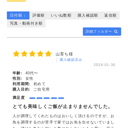
日付順 ↓
評価順
いいね数順
購入確認順
返信順
写真・動画付き順
詳細フィルター
山育ち様
購入確認済み
2026-01-30
年齢:
40代〜
性別:
女性
利用期間:
初めて
購入目的:
ご自宅用
満足度
とても美味しくご飯が止まりませんでした。
人が調理してくれたものはおいしく頂けるのですが、お
魚を調理するのが苦手で家ではお魚を出せないでいまし