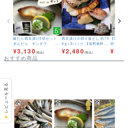
銀だら西京漬け5切セット
西京漬けの切り落とし 約10
【焼き済
ぎんだら ギンダラ 味
0ｇ×5パック 【送料無料】
切セット
噌漬け お得
味噌漬け お得
焼き魚 
¥
3,130
¥
2,480
¥
3,7
(税込)
(税込)
ラ 簡単
おすすめ商品
レビューを見る
★