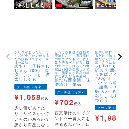
少し傷があったり、サ
とろける食感！感動の
脂乗り抜群！キズが
イズが小さいのが入る
美味しさ！！西京漬け
るだけで味は1級品！
ため訳ありですが、味
の中でダントツ一番人
塩だからアレンジが
は一級品！
気を誇るぎんだら。口
富！さらに骨取りだ
訳あり 子持ちし
の中でとろけるその食
らお子様にも安心！
訳あり 無塩 骨
感は別格の美味しさで
しゃも 700g 冷
す。脂乗りが最高の新
りさばフィーレ
凍 シシャモ 樺
鮮なぎんだらを使用
700g オランダ
太ししゃも
銀だら西京漬 味
ベトナム産 フェ
噌漬け 単品
ー諸島 イギリス
クール便（冷凍）
鯖 サバ キズ有 
クール便（冷凍）
¥
1,058
塩なし お弁当 
税込
ねとり
¥
702
税込
少し傷があった
クール便（冷凍）
西京漬けの中でダ
り、サイズが小さ
¥
1,980
ントツ一番人気を
いものがあるので
税
誇るぎんだら。口
訳あり商品になっ