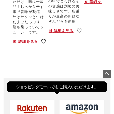
の中でとろけるそ
ただけ、味は一級
詳細を見る
の食感は別格の美
品！しっかり干す
味しさです。脂乗
事で旨味が凝縮！
りが最高の新鮮な
外はサクッと中は
ぎんだらを使用
たまごたっぷり、
脂も乗っていてジ
詳細を見る
ューシーです。
詳細を見る
ペー
ジト
ショッピングモールでも
ご購入いただけます。
ップ
へ