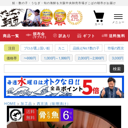
鮭・数の子・うなぎ・旬の海鮮を大阪中央卸売市場ざこばの朝市がお届け
メニュー
カート
頒布会
商品一覧
訳あり
ギフト
送料無料
(サブスク)
注目
プロが選ぶ旨い鮭
カニ
品揃えNo.1数の子
市場の西京漬
価格帯
〜999円
1,000円～1,999円
2,000円～2,999円
3,000円～3
HOME
加工品
西京漬（味噌漬け）