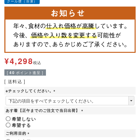
クール便（冷凍）
¥
4,298
税込
[
40
ポイント進呈 ]
送料込
※チェックしてください。
(
必
須
あす着【正午までのご注文で当日出荷】
)
(
希望しない
必
希望する
須
)
ご利用目的
(