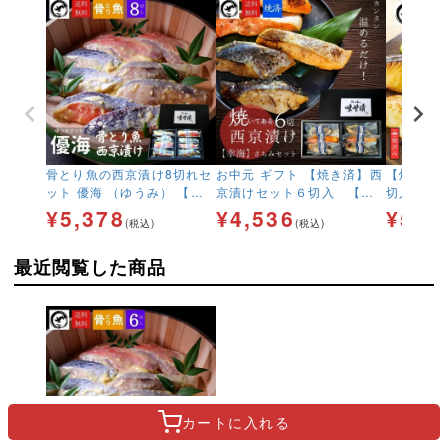
骨とり魚の西京漬け8切れセ
お中元 ギフト 【焼き済】西
【焼き済
ット 優海 （ゆうみ） 【送
京漬けセット６切入 【幸
切入 【
料無料】 味噌漬け 贈答 人
海】さちみ 味噌漬け 贈答
料無料 味噌
¥
5,378
¥
4,536
¥
5,9
(税込)
(税込)
気 定番 骨取り魚 あす着
西京焼き 焼き魚 焼き済
焼き 焼
み 定番 味噌漬け 銀だら入
銀だら入 
最近閲覧した商品
2人前 簡単 人気 手間いら
間いらず
ず 送料無料
カートに
入れる