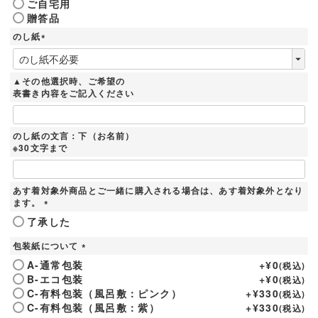
ご自宅用
必
贈答品
須
)
のし紙
(
必
須
▲その他選択時、ご希望の
)
表書き内容をご記入ください
のし紙の文言：下（お名前）
※30文字まで
あす着対象外商品とご一緒に購入される場合は、あす着対象外となり
ます。
(
了承した
必
須
包装紙について
)
(
A-通常包装
+
¥
0
税込
必
B-エコ包装
+
¥
0
税込
須
C-有料包装（風呂敷：ピンク）
+
¥
330
税込
)
C-有料包装（風呂敷：紫）
+
¥
330
税込