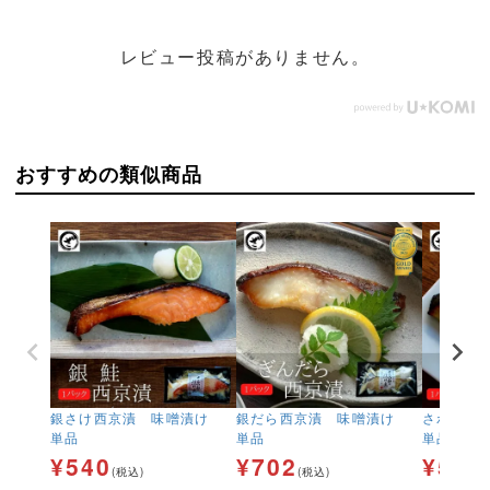
レビュー投稿がありません。
おすすめの類似商品
銀さけ西京漬 味噌漬け
銀だら西京漬 味噌漬け
さわら西
単品
単品
単品
¥
540
¥
702
¥
540
(税込)
(税込)