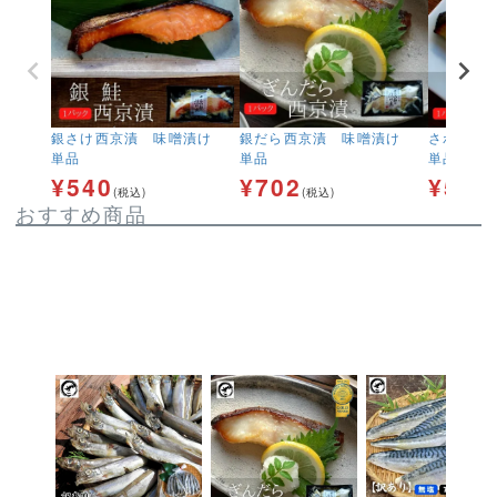
銀さけ西京漬 味噌漬け
銀だら西京漬 味噌漬け
さわら西
単品
単品
単品
¥
540
¥
702
¥
540
(税込)
(税込)
おすすめ商品