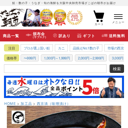
鮭・数の子・うなぎ・旬の海鮮を大阪中央卸売市場ざこばの朝市がお届け
メニュー
カート
頒布会
商品一覧
訳あり
ギフト
送料無料
(サブスク)
注目
プロが選ぶ旨い鮭
カニ
品揃えNo.1数の子
市場の西京漬
価格帯
〜999円
1,000円～1,999円
2,000円～2,999円
3,000円～3
HOME
加工品
西京漬（味噌漬け）