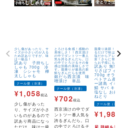
少し傷があったり、サ
とろける食感！感動の
脂乗り抜群！キズが
イズが小さいのが入る
美味しさ！！西京漬け
るだけで味は1級品！
ため訳ありですが、味
の中でダントツ一番人
塩だからアレンジが
は一級品！
気を誇るぎんだら。口
富！さらに骨取りだ
訳あり 子持ちし
の中でとろけるその食
らお子様にも安心！
訳あり 無塩 骨
感は別格の美味しさで
しゃも 700g 冷
す。脂乗りが最高の新
りさばフィーレ
凍 シシャモ 樺
鮮なぎんだらを使用
700g オランダ
太ししゃも
銀だら西京漬 味
ベトナム産 フェ
噌漬け 単品
ー諸島 イギリス
クール便（冷凍）
鯖 サバ キズ有 
クール便（冷凍）
¥
1,058
塩なし お弁当 
税込
ねとり
¥
702
税込
少し傷があった
クール便（冷凍）
西京漬けの中でダ
り、サイズが小さ
¥
1,980
ントツ一番人気を
いものがあるので
税
誇るぎんだら。口
訳あり商品になっ
の中でとろけるそ
ただけ、味は一級
詳細を見る