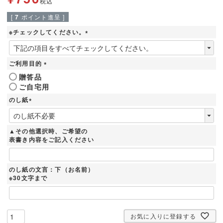
税込
[
7
ポイント進呈 ]
※チェックしてください。
(
必
須
ご利用目的
)
(
贈答品
必
ご自宅用
須
)
のし紙
(
必
須
▲その他選択時、ご希望の
)
表書き内容をご記入ください
のし紙の文言：下（お名前）
※30文字まで
お気に入りに登録する