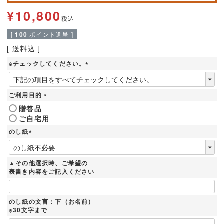
¥
10,800
税込
[
100
ポイント進呈 ]
送料込
※チェックしてください。
(
必
須
ご利用目的
)
(
贈答品
必
ご自宅用
須
)
のし紙
(
必
須
▲その他選択時、ご希望の
)
表書き内容をご記入ください
のし紙の文言：下（お名前）
※30文字まで