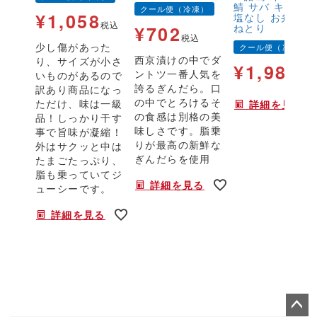
鯖 サバ キズ有 
クール便（冷凍）
¥
1,058
塩なし お弁当 
税込
ねとり
¥
702
税込
少し傷があった
クール便（冷凍）
西京漬けの中でダ
り、サイズが小さ
¥
1,980
ントツ一番人気を
いものがあるので
税
誇るぎんだら。口
訳あり商品になっ
の中でとろけるそ
ただけ、味は一級
詳細を見る
の食感は別格の美
品！しっかり干す
味しさです。脂乗
事で旨味が凝縮！
りが最高の新鮮な
外はサクッと中は
ぎんだらを使用
たまごたっぷり、
脂も乗っていてジ
詳細を見る
ューシーです。
詳細を見る