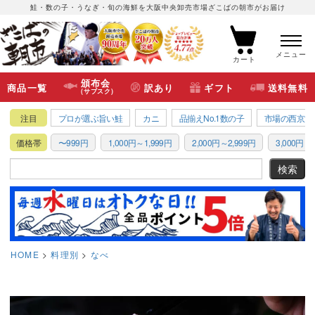
鮭・数の子・うなぎ・旬の海鮮を大阪中央卸売市場ざこばの朝市がお届け
メニュー
カート
頒布会
商品一覧
訳あり
ギフト
送料無料
(サブスク)
注目
プロが選ぶ旨い鮭
カニ
品揃えNo.1数の子
市場の西京漬
価格帯
〜999円
1,000円～1,999円
2,000円～2,999円
3,000円～3
HOME
料理別
なべ