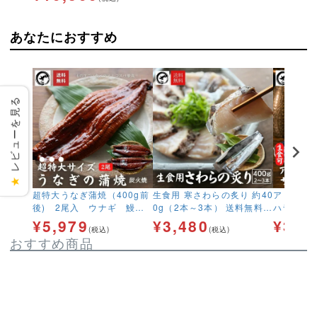
あなたにおすすめ
レビューを見る
★
超特大うなぎ蒲焼（400g前
生食用 寒さわらの炙り 約40
アトラン
後) 2尾入 ウナギ 鰻
0g（2本～3本） 送料無料
ハラススラ
うな丼 贅沢 ギフト【送
鰆 サワラ あぶり お刺身 海
g×3p）
¥
5,979
¥
3,480
¥
3,9
(税込)
(税込)
料無料】
鮮 冷凍
ーモン お
おすすめ商品
け 大トロ 腹身 ギフト 送料
無料