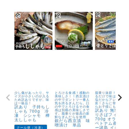
少し傷があったり、サ
とろける食感！感動の
脂乗り抜群！キズが
イズが小さいのが入る
美味しさ！！西京漬け
るだけで味は1級品！
ため訳ありですが、味
の中でダントツ一番人
塩だからアレンジが
は一級品！
気を誇るぎんだら。口
富！さらに骨取りだ
訳あり 子持ちし
の中でとろけるその食
らお子様にも安心！
訳あり 無塩 骨
感は別格の美味しさで
しゃも 700g 冷
す。脂乗りが最高の新
りさばフィーレ
凍 シシャモ 樺
鮮なぎんだらを使用
700g オランダ
太ししゃも
銀だら西京漬 味
ベトナム産 フェ
噌漬け 単品
ー諸島 イギリス
クール便（冷凍）