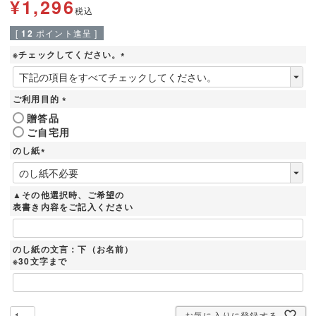
¥
1,296
税込
[
12
ポイント進呈 ]
※チェックしてください。
(
必
須
ご利用目的
)
(
贈答品
必
ご自宅用
須
)
のし紙
(
必
須
▲その他選択時、ご希望の
)
表書き内容をご記入ください
のし紙の文言：下（お名前）
※30文字まで
お気に入りに登録する