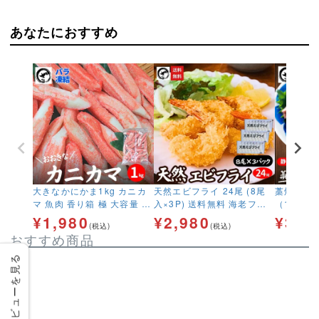
あなたにおすすめ
大きなかにかま1kg カニカ
天然エビフライ 24尾 (8尾
藁焼きか
マ 魚肉 香り箱 極 大容量 サ
入×3P) 送料無料 海老フラ
（1節約30
ラダ 生食用
イ えびフライ 冷凍エビフラ
料無料 カ
¥
1,980
¥
2,980
¥
3,9
(税込)
(税込)
イ 冷凍 無頭エビフライ 天
タキ カツ
おすすめ商品
然 海老 えび エビ プリプリ
冷凍
手土産 お弁当
レビューを見る