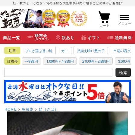
鮭・数の子・うなぎ・旬の海鮮を大阪中央卸売市場ざこばの朝市がお届け
メニュー
カート
頒布会
商品一覧
訳あり
ギフト
送料無料
(サブスク)
注目
プロが選ぶ旨い鮭
カニ
品揃えNo.1数の子
市場の西京漬
価格帯
〜999円
1,000円～1,999円
2,000円～2,999円
3,000円～3
HOME
魚種別
鯖（さば）