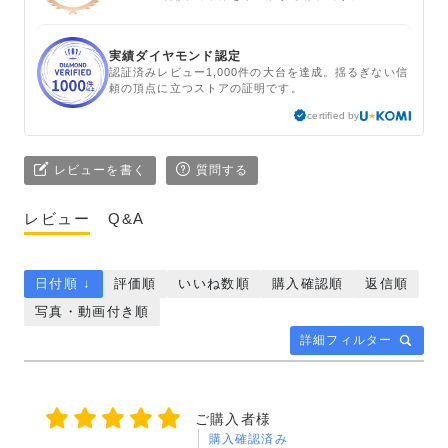
実績ダイヤモンド認定
認証済みレビュー1,000件の大台を達成。揺るぎない信
頼の頂点に立つストアの証明です。
certified by
レビューを書く
質問する
レビュー
Q&A
日付順 ↓
評価順
いいね数順
購入確認順
返信順
写真・動画付き順
詳細フィルター
ご購入者様
購入確認済み