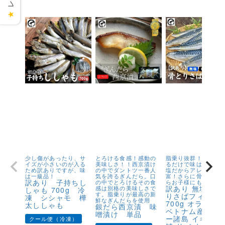
★
少し傷があったり、サ
とろける食感！感動の
脂乗り抜群！キズが
イズが小さいのが入る
美味しさ！！西京漬け
るだけで味は1級品！
ため訳ありですが、味
の中でダントツ一番人
塩だからアレンジが
は一級品！
気を誇るぎんだら。口
富！さらに骨取りだ
訳あり 子持ちし
の中でとろけるその食
らお子様にも安心！
訳あり 無塩 骨
感は別格の美味しさで
しゃも 700g 冷
す。脂乗りが最高の新
りさばフィーレ
凍 シシャモ 樺
鮮なぎんだらを使用
700g オランダ
太ししゃも
銀だら西京漬 味
ベトナム産 フェ
噌漬け 単品
ー諸島 イギリス
クール便（冷凍）