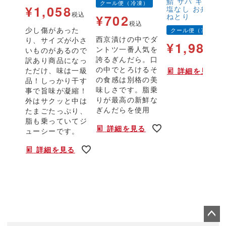
鯖 サバ キズ有 
クール便（冷凍）
¥
1,058
塩なし お弁当 
税込
ねとり
¥
702
税込
少し傷があった
クール便（冷凍）
西京漬けの中でダ
り、サイズが小さ
¥
1,980
ントツ一番人気を
いものがあるので
税
誇るぎんだら。口
訳あり商品になっ
の中でとろけるそ
ただけ、味は一級
詳細を見る
の食感は別格の美
品！しっかり干す
味しさです。脂乗
事で旨味が凝縮！
りが最高の新鮮な
外はサクッと中は
ぎんだらを使用
たまごたっぷり、
脂も乗っていてジ
詳細を見る
ューシーです。
詳細を見る