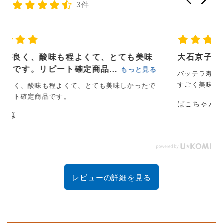
3件
大石京子
る
バッテラ寿司にしました
すごく美味しかったです
で
ばこちゃん様
レビューの詳細を見る