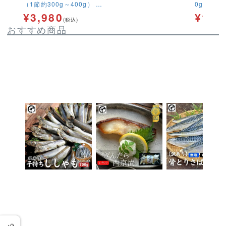
（1節約300g～400g） 送
0g 冷
料無料 カツオ 鰹 カツオタ
ししゃも
¥
3,980
¥
1,0
(税込)
タキ カツオたたき わらやき
おすすめ商品
冷凍