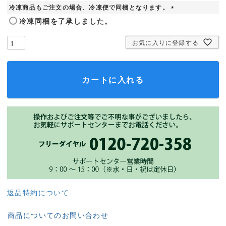
冷凍商品もご注文の場合、冷凍便で同梱となります。
須
)
(
冷凍同梱を了承しました。
必
須
お気に入りに登録する
)
カートに入れる
返品特約について
商品についてのお問い合わせ