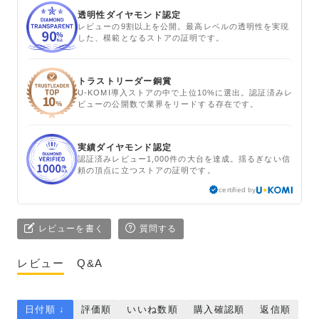
透明性ダイヤモンド認定
レビューの9割以上を公開。最高レベルの透明性を実現
した、模範となるストアの証明です。
トラストリーダー銅賞
U-KOMI導入ストアの中で上位10%に選出。認証済みレ
ビューの公開数で業界をリードする存在です。
実績ダイヤモンド認定
認証済みレビュー1,000件の大台を達成。揺るぎない信
頼の頂点に立つストアの証明です。
certified by
レビューを書く
質問する
レビュー
Q&A
日付順 ↓
評価順
いいね数順
購入確認順
返信順