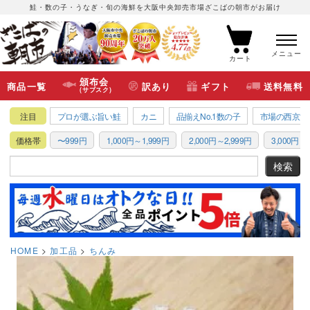
鮭・数の子・うなぎ・旬の海鮮を大阪中央卸売市場ざこばの朝市がお届け
メニュー
カート
頒布会
商品一覧
訳あり
ギフト
送料無料
(サブスク)
注目
プロが選ぶ旨い鮭
カニ
品揃えNo.1数の子
市場の西京漬
価格帯
〜999円
1,000円～1,999円
2,000円～2,999円
3,000円～3
HOME
加工品
ちんみ