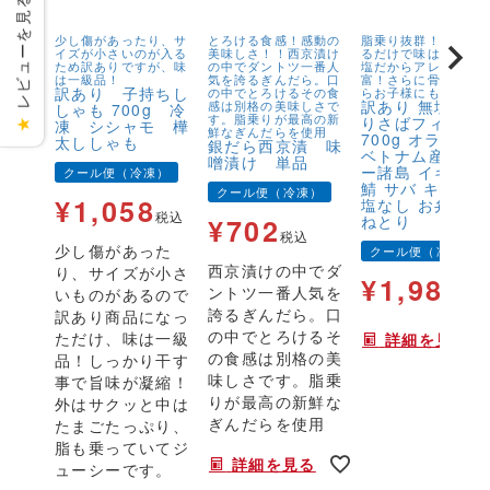
レビューを見る
少し傷があったり、サ
とろける食感！感動の
脂乗り抜群！キズが
イズが小さいのが入る
美味しさ！！西京漬け
るだけで味は1級品！
ため訳ありですが、味
の中でダントツ一番人
塩だからアレンジが
は一級品！
気を誇るぎんだら。口
富！さらに骨取りだ
訳あり 子持ちし
の中でとろけるその食
らお子様にも安心！
訳あり 無塩 骨
感は別格の美味しさで
しゃも 700g 冷
す。脂乗りが最高の新
りさばフィーレ
凍 シシャモ 樺
★
鮮なぎんだらを使用
700g オランダ
太ししゃも
銀だら西京漬 味
ベトナム産 フェ
噌漬け 単品
ー諸島 イギリス
クール便（冷凍）
鯖 サバ キズ有 
クール便（冷凍）
¥
1,058
塩なし お弁当 
税込
ねとり
¥
702
税込
少し傷があった
クール便（冷凍）
西京漬けの中でダ
り、サイズが小さ
¥
1,980
ントツ一番人気を
いものがあるので
税
誇るぎんだら。口
訳あり商品になっ
の中でとろけるそ
ただけ、味は一級
詳細を見る
の食感は別格の美
品！しっかり干す
味しさです。脂乗
事で旨味が凝縮！
りが最高の新鮮な
外はサクッと中は
ぎんだらを使用
たまごたっぷり、
脂も乗っていてジ
詳細を見る
ューシーです。