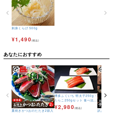
刺身くらげ 500g
¥
1,490
(税込)
あなたにおすすめ
博多ふくいち 明太子250g・
たらこ250gセット 食べ比
べ お得
¥
2,980
(税込)
藁焼きかつおのたたき2節入
訳あり 子