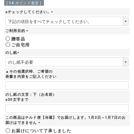
[
14
ポイント進呈 ]
※チェックしてください。
(
必
須
ご利用目的
)
(
贈答品
必
ご自宅用
須
)
のし紙
(
必
須
▲その他選択時、ご希望の
)
表書き内容をご記入ください
のし紙の文言：下（お名前）
※30文字まで
この商品はチルド便【冷蔵】でお届けします。1月2日～1月7日のお
届けはできません
(
お届けについて了承しました
必