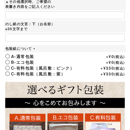
▲その他選択時、ご希望の
)
表書き内容をご記入ください
のし紙の文言：下（お名前）
※30文字まで
包装紙について
(
A-通常包装
+
¥
0
税込
必
B-エコ包装
+
¥
0
税込
須
C-有料包装（風呂敷：ピンク）
+
¥
330
税込
)
C-有料包装（風呂敷：紫）
+
¥
330
税込