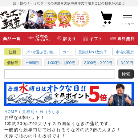
鮭・数の子・うなぎ・旬の海鮮を大阪中央卸売市場ざこばの朝市がお届け
メニュー
カート
頒布会
商品一覧
訳あり
ギフト
送料無料
(サブスク)
注目
プロが選ぶ旨い鮭
カニ
品揃えNo.1数の子
市場の西京漬
価格帯
〜999円
1,000円～1,999円
2,000円～2,999円
3,000円～3
HOME
魚種別
鰻（うなぎ）
お得な6本セット！
1本約200gの特大サイズの国産うなぎの蒲焼です。
一般的な鰻専門店で出されるうな丼の約2倍の大きさ！
肉厚で脂ののりも抜群です！