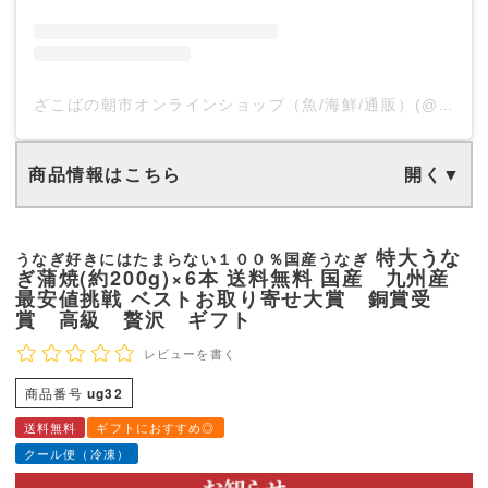
ざこばの朝市オンラインショップ（魚/海鮮/通販）(@zakobanoasaichi.online)がシェアした投稿
商品情報はこちら
特大うな
うなぎ好きにはたまらない１００％国産うなぎ
ぎ蒲焼(約200g)×6本 送料無料 国産 九州産
最安値挑戦 ベストお取り寄せ大賞 銅賞受
賞 高級 贅沢 ギフト
レビューを書く
商品番号
ug32
送料無料
ギフトにおすすめ◎
クール便（冷凍）