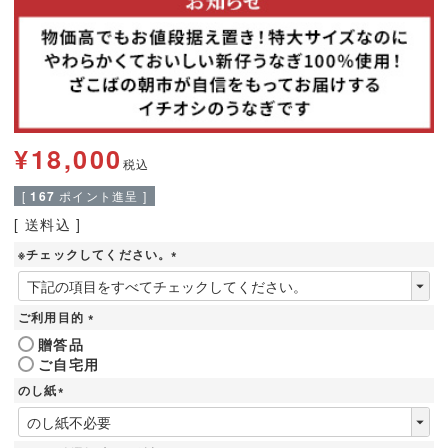
¥
18,000
税込
[
167
ポイント進呈 ]
送料込
※チェックしてください。
(
必
須
ご利用目的
)
(
贈答品
必
ご自宅用
須
)
のし紙
(
必
須