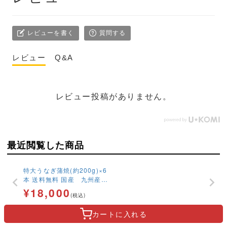
レビューを書く
質問する
レビュー
Q&A
レビュー投稿がありません。
最近閲覧した商品
特大うなぎ蒲焼(約200g)×6
本 送料無料 国産 九州産
最安値挑戦 ベストお取り寄
¥
18,000
(税込)
せ大賞 銅賞受賞 高級
贅沢 ギフト
カートに
入れる
あなたにおすすめ