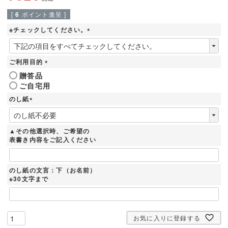
[
6
ポイント進呈 ]
※チェックしてください。
(
必
須
ご利用目的
)
(
贈答品
必
ご自宅用
須
)
のし紙
(
必
須
▲その他選択時、ご希望の
)
表書き内容をご記入ください
のし紙の文言：下（お名前）
※30文字まで
お気に入りに登録する