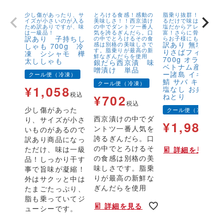
少し傷があったり、サ
とろける食感！感動の
脂乗り抜群！キズが
イズが小さいのが入る
美味しさ！！西京漬け
るだけで味は1級品！
ため訳ありですが、味
の中でダントツ一番人
塩だからアレンジが
は一級品！
気を誇るぎんだら。口
富！さらに骨取りだ
訳あり 子持ちし
の中でとろけるその食
らお子様にも安心！
訳あり 無塩 骨
感は別格の美味しさで
しゃも 700g 冷
す。脂乗りが最高の新
りさばフィーレ
凍 シシャモ 樺
鮮なぎんだらを使用
700g オランダ
太ししゃも
銀だら西京漬 味
ベトナム産 フェ
噌漬け 単品
ー諸島 イギリス
クール便（冷凍）
鯖 サバ キズ有 
クール便（冷凍）
¥
1,058
塩なし お弁当 
税込
ねとり
¥
702
税込
少し傷があった
クール便（冷凍）
西京漬けの中でダ
り、サイズが小さ
¥
1,980
ントツ一番人気を
いものがあるので
税
誇るぎんだら。口
訳あり商品になっ
の中でとろけるそ
ただけ、味は一級
詳細を見る
の食感は別格の美
品！しっかり干す
味しさです。脂乗
事で旨味が凝縮！
りが最高の新鮮な
外はサクッと中は
ぎんだらを使用
たまごたっぷり、
脂も乗っていてジ
詳細を見る
ューシーです。