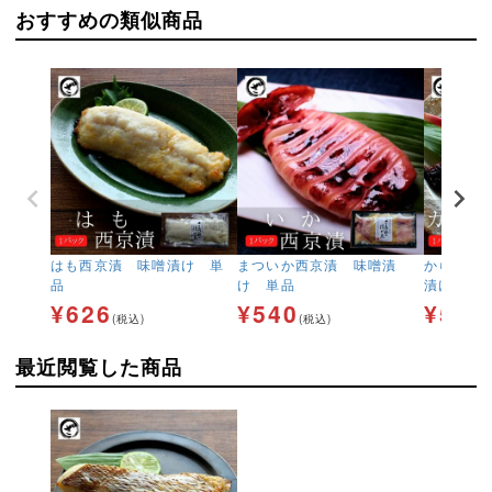
おすすめの類似商品
はも西京漬 味噌漬け 単
まついか西京漬 味噌漬
からすか
品
け 単品
漬け 単
¥
626
¥
540
¥
540
(税込)
(税込)
最近閲覧した商品