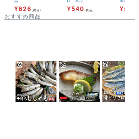
品
け 単品
漬け 単
¥
626
¥
540
¥
540
(税込)
(税込)
おすすめ商品