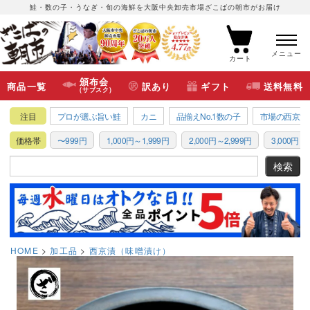
鮭・数の子・うなぎ・旬の海鮮を大阪中央卸売市場ざこばの朝市がお届け
メニュー
カート
頒布会
商品一覧
訳あり
ギフト
送料無料
(サブスク)
注目
プロが選ぶ旨い鮭
カニ
品揃えNo.1数の子
市場の西京漬
価格帯
〜999円
1,000円～1,999円
2,000円～2,999円
3,000円～3
HOME
加工品
西京漬（味噌漬け）