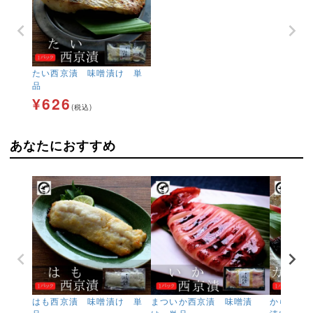
たい西京漬 味噌漬け 単
品
¥
626
(税込)
あなたにおすすめ
はも西京漬 味噌漬け 単
まついか西京漬 味噌漬
からすか