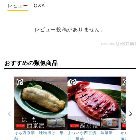
レビュー
Q&A
レビュー投稿がありません。
おすすめの類似商品
はも西京漬 味噌漬け 単
まついか西京漬 味噌漬
からすか
品
け 単品
漬け 単