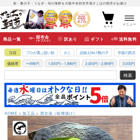
鮭・数の子・うなぎ・旬の海鮮を大阪中央卸売市場ざこばの朝市がお届け
メニュー
カート
頒布会
商品一覧
訳あり
ギフト
送料無料
(サブスク)
注目
プロが選ぶ旨い鮭
カニ
品揃えNo.1数の子
市場の西京漬
価格帯
〜999円
1,000円～1,999円
2,000円～2,999円
3,000円～3
HOME
加工品
西京漬（味噌漬け）