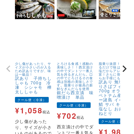
少し傷があったり、サ
とろける食感！感動の
脂乗り抜群！キズが
イズが小さいのが入る
美味しさ！！西京漬け
るだけで味は1級品！
ため訳ありですが、味
の中でダントツ一番人
塩だからアレンジが
は一級品！
気を誇るぎんだら。口
富！さらに骨取りだ
訳あり 子持ちし
の中でとろけるその食
らお子様にも安心！
訳あり 無塩 骨
感は別格の美味しさで
しゃも 700g 冷
す。脂乗りが最高の新
りさばフィーレ
凍 シシャモ 樺
鮮なぎんだらを使用
700g オランダ
太ししゃも
銀だら西京漬 味
ベトナム産 フェ
噌漬け 単品
ー諸島 イギリス
クール便（冷凍）
鯖 サバ キズ有 
クール便（冷凍）
¥
1,058
塩なし お弁当 
税込
ねとり
¥
702
税込
少し傷があった
クール便（冷凍）
西京漬けの中でダ
り、サイズが小さ
¥
1,980
ントツ一番人気を
いものがあるので
税