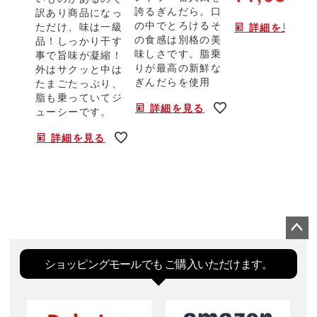
誇るぎんだら。口
訳あり商品になっ
の中でとろけるそ
ただけ、味は一級
詳細を見る
の食感は別格の美
品！しっかり干す
味しさです。脂乗
事で旨味が凝縮！
りが最高の新鮮な
外はサクッと中は
ぎんだらを使用
たまごたっぷり、
脂も乗っていてジ
詳細を見る
ューシーです。
詳細を見る
ペー
ジト
ショッピングモールでも
ご購入いただけます。
ップ
へ