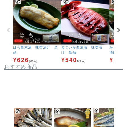
はも西京漬 味噌漬け 単
まついか西京漬 味噌漬
からすか
品
け 単品
漬け 単
¥
626
¥
540
¥
540
(税込)
(税込)
おすすめ商品