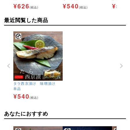
¥
626
¥
540
¥
540
(税込)
(税込)
最近閲覧した商品
タラ西京漬け 味噌漬け
単品
¥
540
(税込)
あなたにおすすめ