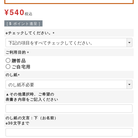
¥
540
税込
[
5
ポイント進呈 ]
※チェックしてください。
(
必
須
ご利用目的
)
(
贈答品
必
ご自宅用
須
)
のし紙
(
必
須
▲その他選択時、ご希望の
)
表書き内容をご記入ください
のし紙の文言：下（お名前）
※30文字まで