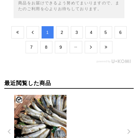
商品をお届けできるよう努めてまいりますので、ま
たのご利用を心よりお待ちしております。
​1
​2
​3
​4
​5
​6
​7
​8
​9
最近閲覧した商品