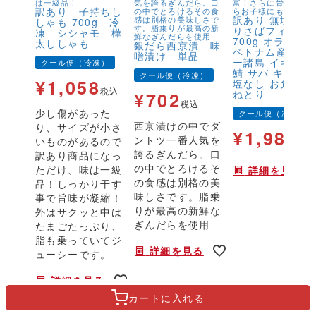
は一級品！
気を誇るぎんだら。口
富！さらに骨取りだ
訳あり 子持ちし
の中でとろけるその食
らお子様にも安心！
訳あり 無塩 骨
感は別格の美味しさで
しゃも 700g 冷
す。脂乗りが最高の新
りさばフィーレ
凍 シシャモ 樺
鮮なぎんだらを使用
700g オランダ
太ししゃも
銀だら西京漬 味
ベトナム産 フェ
噌漬け 単品
ー諸島 イギリス
クール便（冷凍）
鯖 サバ キズ有 
クール便（冷凍）
¥
1,058
塩なし お弁当 
税込
ねとり
¥
702
税込
少し傷があった
クール便（冷凍）
西京漬けの中でダ
り、サイズが小さ
¥
1,980
ントツ一番人気を
いものがあるので
税
誇るぎんだら。口
訳あり商品になっ
の中でとろけるそ
ただけ、味は一級
詳細を見る
の食感は別格の美
品！しっかり干す
味しさです。脂乗
事で旨味が凝縮！
りが最高の新鮮な
外はサクッと中は
ぎんだらを使用
たまごたっぷり、
脂も乗っていてジ
詳細を見る
ューシーです。
詳細を見る
カートに
入れる