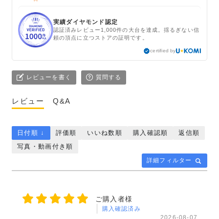
実績ダイヤモンド認定
認証済みレビュー1,000件の大台を達成。揺るぎない信
頼の頂点に立つストアの証明です。
certified by
レビューを書く
質問する
レビュー
Q&A
日付順 ↓
評価順
いいね数順
購入確認順
返信順
写真・動画付き順
詳細フィルター
ご購入者様
購入確認済み
2026-08-07