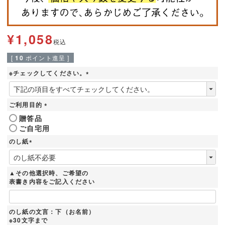
¥
1,058
税込
[
10
ポイント進呈 ]
※チェックしてください。
(
必
須
ご利用目的
)
(
贈答品
必
ご自宅用
須
)
のし紙
(
必
須
▲その他選択時、ご希望の
)
表書き内容をご記入ください
のし紙の文言：下（お名前）
※30文字まで