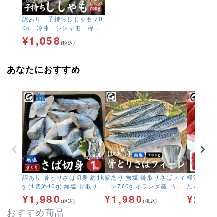
訳あり 子持ちししゃも 70
0g 冷凍 シシャモ 樺太
ししゃも
¥
1,058
(税込)
あなたにおすすめ
訳あり 骨とりさば切身 約1k
訳あり 無塩 骨取りさばフィ
極洋 辛子明
g (1切約40g) 無塩 骨取り
ーレ700g オランダ産 ベト
たいこ メ
鯖 サバ 無添加 お弁当 大容
ナム産 フェロー諸島 イギリ
ト おうち
¥
1,980
¥
1,980
¥
2,7
(税込)
(税込)
量 ストック
ス産 鯖 サバ キズ有 傷 塩な
キョクヨー
おすすめ商品
し お弁当 ほねとり