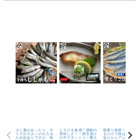
少し傷があったり、サ
とろける食感！感動の
脂乗り抜群！キズが
イズが小さいのが入る
美味しさ！！西京漬け
るだけで味は1級品！
ため訳ありですが、味
の中でダントツ一番人
塩だからアレンジが