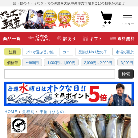
鮭・数の子・うなぎ・旬の海鮮を大阪中央卸売市場ざこばの朝市がお届け
メニュー
カート
頒布会
商品一覧
訳あり
ギフト
送料無料
(サブスク)
注目
プロが選ぶ旨い鮭
カニ
品揃えNo.1数の子
市場の西京漬
価格帯
〜999円
1,000円～1,999円
2,000円～2,999円
3,000円～3
HOME
魚種別
干物（ひもの）