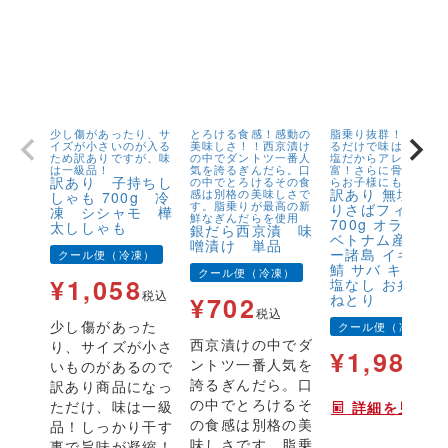
少し傷があったり、サ
とろける食感！感動の
脂乗り抜群！キズが
イズが小さいのが入る
美味しさ！！西京漬け
るだけで味は1級品！
ため訳ありですが、味
の中でダントツ一番人
塩だからアレンジが
は一級品！
気を誇るぎんだら。口
富！さらに骨取りだ
訳あり 子持ちし
の中でとろけるその食
らお子様にも安心！
訳あり 無塩 骨
感は別格の美味しさで
しゃも 700g 冷
す。脂乗りが最高の新
りさばフィーレ
凍 シシャモ 樺
鮮なぎんだらを使用
700g オランダ
太ししゃも
銀だら西京漬 味
ベトナム産 フェ
噌漬け 単品
ー諸島 イギリス
クール便（冷凍）
鯖 サバ キズ有 
クール便（冷凍）
¥
1,058
塩なし お弁当 
税込
ねとり
¥
702
税込
少し傷があった
クール便（冷凍）
西京漬けの中でダ
り、サイズが小さ
¥
1,980
ントツ一番人気を
いものがあるので
税
誇るぎんだら。口
訳あり商品になっ
の中でとろけるそ
ただけ、味は一級
詳細を見る
の食感は別格の美
品！しっかり干す
味しさです。脂乗
事で旨味が凝縮！