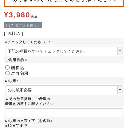
¥
3,980
税込
[
37
ポイント進呈 ]
送料込
※チェックしてください。
(
必
須
ご利用目的
)
(
贈答品
必
ご自宅用
須
)
のし紙
(
必
須
▲その他選択時、ご希望の
)
表書き内容をご記入ください
のし紙の文言：下（お名前）
※30文字まで