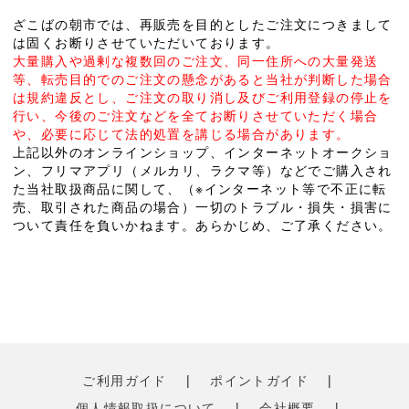
ざこばの朝市では、再販売を目的としたご注文につきまして
は固くお断りさせていただいております。
大量購入や過剰な複数回のご注文、同一住所への大量発送
等、転売目的でのご注文の懸念があると当社が判断した場合
は規約違反とし、ご注文の取り消し及びご利用登録の停止を
行い、今後のご注文などを全てお断りさせていただく場合
や、必要に応じて法的処置を講じる場合があります。
上記以外のオンラインショップ、インターネットオークショ
ン、フリマアプリ（メルカリ、ラクマ等）などでご購入され
た当社取扱商品に関して、（※インターネット等で不正に転
売、取引された商品の場合）一切のトラブル・損失・損害に
ついて責任を負いかねます。あらかじめ、ご了承ください。
ご利用ガイド
|
ポイントガイド
|
個人情報取扱について
|
会社概要
|