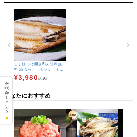
しまほっけ開き5枚 送料無
料 縞ほっけ ホッケ 干
物 シマホッケ ほっけ
¥
3,980
(税込)
朝食 お弁当 焼き魚
レビューを見る
魚 冷凍
あなたにおすすめ
★