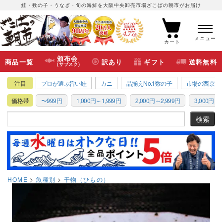
鮭・数の子・うなぎ・旬の海鮮を大阪中央卸売市場ざこばの朝市がお届け
メニュー
カート
頒布会
商品一覧
訳あり
ギフト
送料無料
(サブスク)
注目
プロが選ぶ旨い鮭
カニ
品揃えNo.1数の子
市場の西京漬
価格帯
〜999円
1,000円～1,999円
2,000円～2,999円
3,000円～3
HOME
魚種別
干物（ひもの）