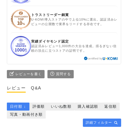
トラストリーダー銅賞
U-KOMI導入ストアの中で上位10%に選出。認証済みレ
ビューの公開数で業界をリードする存在です。
実績ダイヤモンド認定
認証済みレビュー1,000件の大台を達成。揺るぎない信
頼の頂点に立つストアの証明です。
certified by
レビューを書く
質問する
レビュー
Q&A
日付順 ↓
評価順
いいね数順
購入確認順
返信順
写真・動画付き順
詳細フィルター