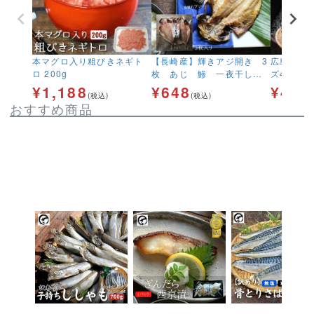
本マグロ入り粗びきネギト
【長崎産】輝きアジ開き 3
広島産 む
ロ 200g
枚 あじ 鯵 一夜干し
ズ40粒前
干物 冷凍
無料 加熱
¥
1,188
¥
648
¥
4,9
(税込)
(税込)
キ
おすすめ商品