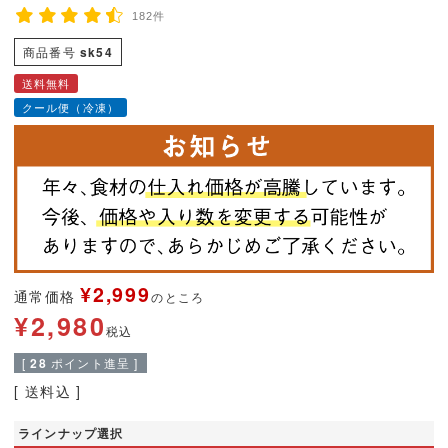
182件
商品番号
sk54
送料無料
クール便（冷凍）
¥
2,999
通常価格
のところ
¥
2,980
税込
[
28
ポイント進呈 ]
送料込
ラインナップ選択