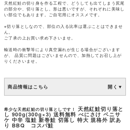
天然紅鮭の切り身を作る工程で、どうしても出てしまう尻尾
の部分や、切り落とし。形は悪いですが、それぞれに美味し
い部位でもあります。ご自宅用にオススメです。
※切り落としなので、部位の入る比率は選ぶことはできませ
ん。
ご了承の上お買い求め下さいませ。
輸送時の衝撃等により真空漏れが生じる場合がございます
が、 品質に問題はございませんので、加熱してお召し上が
りくださいませ。
商品情報はこちら
天然紅鮭切り落と
希少な天然紅鮭の切り落としです！
し 900g(300g×3) 送料無料 べにさけ ベニサ
ケ 中辛 塩鮭 新巻鮭 切落し 特大 規格外 訳あ
り BBQ コスパ鮭