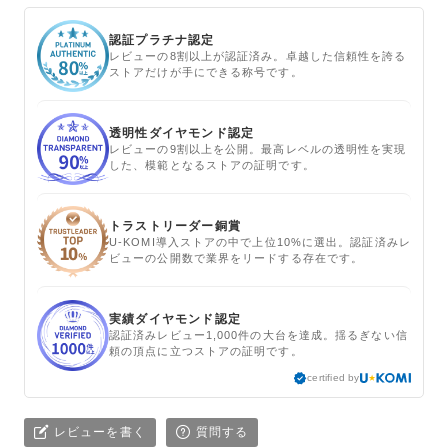
認証プラチナ認定
レビューの8割以上が認証済み。卓越した信頼性を誇る
ストアだけが手にできる称号です。
透明性ダイヤモンド認定
レビューの9割以上を公開。最高レベルの透明性を実現
した、模範となるストアの証明です。
トラストリーダー銅賞
U-KOMI導入ストアの中で上位10%に選出。認証済みレ
ビューの公開数で業界をリードする存在です。
実績ダイヤモンド認定
認証済みレビュー1,000件の大台を達成。揺るぎない信
頼の頂点に立つストアの証明です。
certified by
レビューを書く
質問する