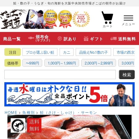
鮭・数の子・うなぎ・旬の海鮮を大阪中央卸売市場ざこばの朝市がお届け
メニュー
カート
頒布会
商品一覧
訳あり
ギフト
送料無料
(サブスク)
注目
プロが選ぶ旨い鮭
カニ
品揃えNo.1数の子
市場の西京漬
価格帯
〜999円
1,000円～1,999円
2,000円～2,999円
3,000円～3
HOME
魚種別
鮭（さけ・しゃけ）・サーモン