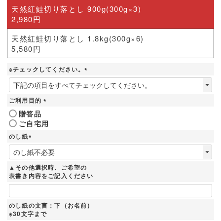
天然紅鮭切り落とし 900g(300g×3)
2,980円
天然紅鮭切り落とし 1.8kg(300g×6)
5,580円
※チェックしてください。
(
必
須
ご利用目的
)
(
贈答品
必
ご自宅用
須
)
のし紙
(
必
須
▲その他選択時、ご希望の
)
表書き内容をご記入ください
のし紙の文言：下（お名前）
※30文字まで