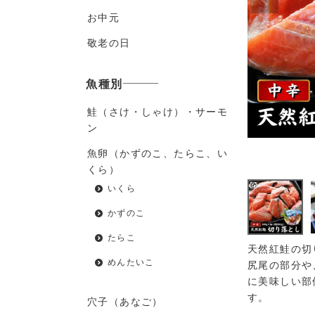
お中元
敬老の日
魚種別
鮭（さけ・しゃけ）・サーモ
ン
魚卵（かずのこ、たらこ、い
くら）
いくら
かずのこ
たらこ
天然紅鮭の切
めんたいこ
尻尾の部分や
に美味しい部
す。
穴子（あなご）