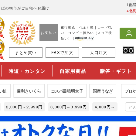
1配
こばの朝市がご自宅へお届け
※北
銀行振込｜代金引換｜カード払
お支払い
い｜コンビニ後払い（スコア後
払い）｜
まとめ買い
FAXで注文
大口注文
時短・カンタン
自家用商品
贈答・ギフト
目利きいくら
コスパ最強明太子
国産うなぎ
プロが選ぶ
2,000円～2,999円
3,000円～3,999円
4,000円～