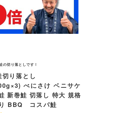
鮭の切り落としです！
鮭切り落とし
300g×3) べにさけ ベニサケ
鮭 新巻鮭 切落し 特大 規格
り BBQ コスパ鮭