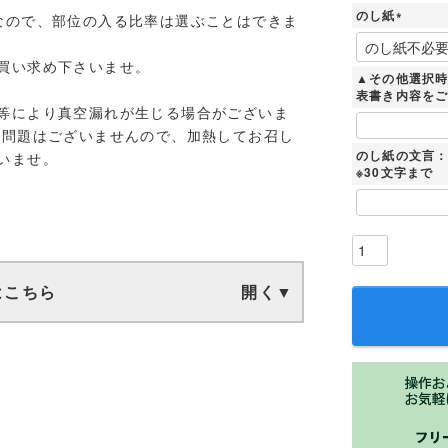
必
のし紙
須
なので、部位の入る比率は選ぶことはできま
)
(
必
買い求め下さいませ。
須
▲その他選択
)
表書き内容を
等により真空漏れが生じる場合がございま
に問題はございませんので、加熱してお召し
のし紙の文言
いませ。
※30文字まで
はこちら