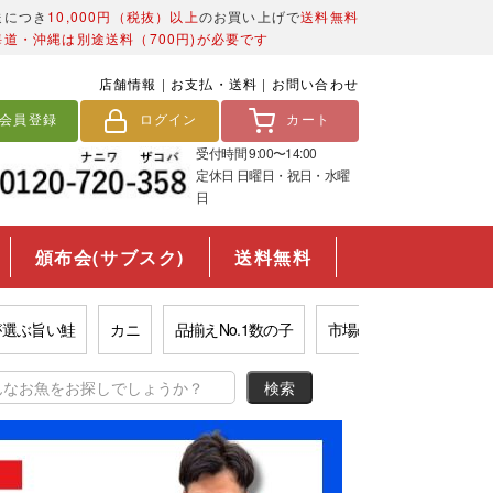
送につき
10,000円（税抜）以上
のお買い上げで
送料無料
海道・沖縄は別途送料（700円)が必要です
店舗情報
|
お支払・送料
|
お問い合わせ
会員登録
ログイン
カート
受付時間 9:00〜14:00
定休日 日曜日・祝日・水曜
日
頒布会(サブスク)
送料無料
旨い鮭
カニ
品揃えNo.1数の子
市場の西京漬け
福袋