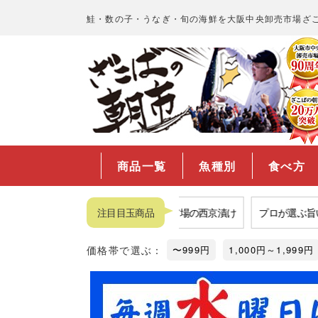
鮭・数の子・うなぎ・旬の海鮮を大阪中央卸売市場ざ
商品一覧
魚種別
食べ方
品揃えNo.1数の子
注目目玉商品
福袋
市場の西京漬け
プロが選ぶ旨い鮭
価格帯で選ぶ：
〜999円
1,000円～1,999円