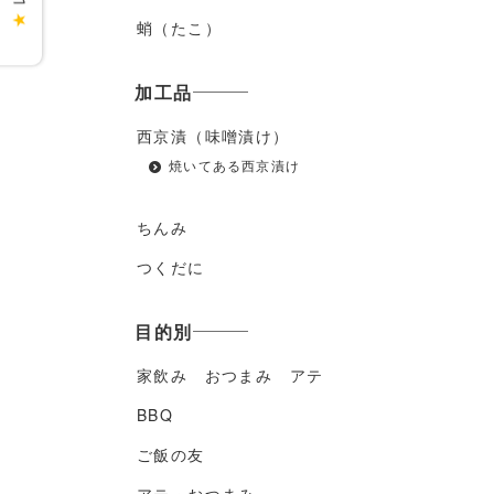
★
蛸（たこ）
加工品
西京漬（味噌漬け）
焼いてある西京漬け
ちんみ
つくだに
目的別
家飲み おつまみ アテ
BBQ
ご飯の友