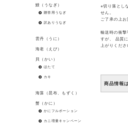
鰻（うなぎ）
※切り落とし
せん。
贈答用うなぎ
ご了承の上お
訳ありうなぎ
輸送時の衝撃
雲丹（うに）
すが、 品質
上がりくださ
海老（えび）
貝（かい）
ほたて
カキ
商品情報
海藻（昆布、もずく）
蟹（かに）
かにフルポーション
カニ増量キャンペーン