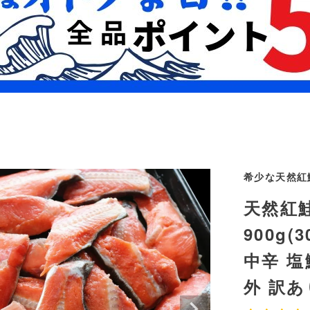
希少な天然紅
天然紅
900g(
中辛 塩
外 訳あ