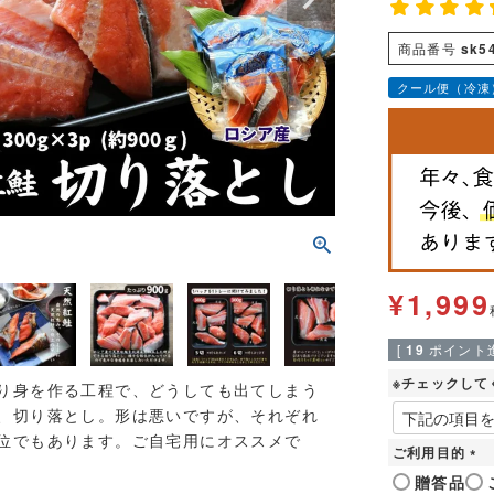
商品番号
sk5
クール便（冷凍
¥
1,999
[
19
ポイント進
※チェックして
り身を作る工程で、どうしても出てしまう
、切り落とし。形は悪いですが、それぞれ
位でもあります。ご自宅用にオススメで
ご利用目的
(
贈答品