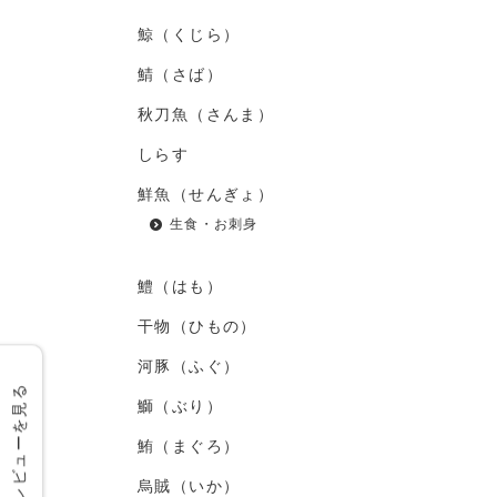
鯨（くじら）
鯖（さば）
秋刀魚（さんま）
しらす
鮮魚（せんぎょ）
生食・お刺身
鱧（はも）
干物（ひもの）
河豚（ふぐ）
レビューを見る
鰤（ぶり）
鮪（まぐろ）
烏賊（いか）