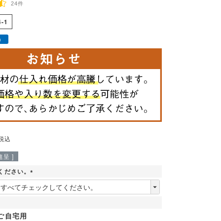
24件
4-1
）
税込
呈 ]
ください。
(
必
須
)
ご自宅用