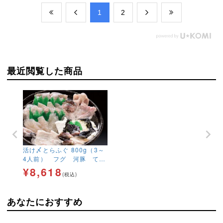
​1
​2
最近閲覧した商品
活け〆とらふぐ 800g（3～
4人前） フグ 河豚 てっ
さ てっちり 送料無料
¥
8,618
(税込)
冷蔵便
あなたにおすすめ