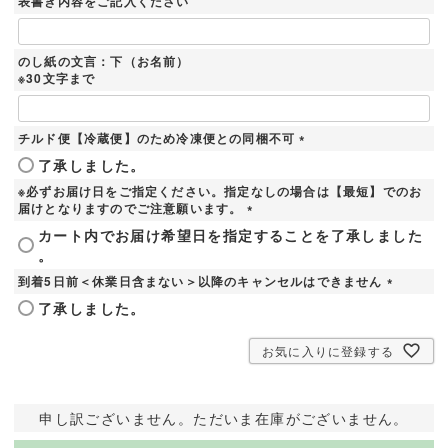
表書き内容をご記入ください
のし紙の文言：下（お名前）
※30文字まで
チルド便【冷蔵便】のため冷凍便との同梱不可
(
了承しました。
必
※必ずお届け日をご指定ください。指定なしの場合は【最短】でのお
須
届けとなりますのでご注意願います。
)
(
カート内でお届け希望日を指定することを了承しました
必
。
須
)
到着5日前＜休業日含まない＞以降のキャンセルはできません
(
了承しました。
必
須
お気に入りに登録する
)
申し訳ございません。ただいま在庫がございません。