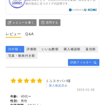
頼の頂点に立つストアの証明です。
certified by
レビューを書く
質問する
レビュー
Q&A
日付順 ↓
評価順
いいね数順
購入確認順
返信順
写真・動画付き順
詳細フィルター
ミニスケパパ様
購入確認済み
2026-01-08
年齢:
40代〜
性別:
男性