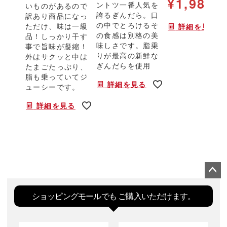
¥
1,980
ントツ一番人気を
いものがあるので
税
誇るぎんだら。口
訳あり商品になっ
の中でとろけるそ
ただけ、味は一級
詳細を見る
の食感は別格の美
品！しっかり干す
味しさです。脂乗
事で旨味が凝縮！
りが最高の新鮮な
外はサクッと中は
ぎんだらを使用
たまごたっぷり、
脂も乗っていてジ
詳細を見る
ューシーです。
詳細を見る
ペー
ジト
ショッピングモールでも
ご購入いただけます。
ップ
へ