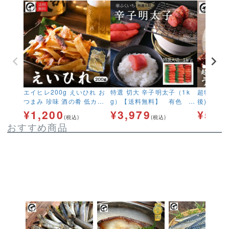
エイヒレ200g えいひれ お
特選 切大 辛子明太子（1k
超特大うな
つまみ 珍味 酒の肴 低カロ
g）【送料無料】 有色 め
後) 2
リー コラーゲン 手土産 送
んたいこ メンタイコ
うな丼 
¥
1,200
¥
3,979
¥
5,9
(税込)
(税込)
料無料 ネコポス便
料無料】
おすすめ商品