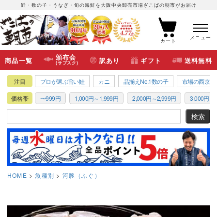
鮭・数の子・うなぎ・旬の海鮮を大阪中央卸売市場ざこばの朝市がお届け
メニュー
カート
頒布会
商品一覧
訳あり
ギフト
送料無料
(サブスク)
注目
プロが選ぶ旨い鮭
カニ
品揃えNo.1数の子
市場の西京漬
価格帯
〜999円
1,000円～1,999円
2,000円～2,999円
3,000円～3
HOME
魚種別
河豚（ふぐ）