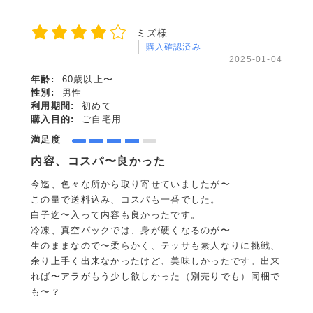
ミズ様
購入確認済み
2025-01-04
年齢:
60歳以上〜
性別:
男性
利用期間:
初めて
購入目的:
ご自宅用
満足度
内容、コスパ〜良かった
今迄、色々な所から取り寄せていましたが〜
この量で送料込み、コスパも一番でした。
白子迄〜入って内容も良かったです。
冷凍、真空パックでは、身が硬くなるのが〜
生のままなので〜柔らかく、テッサも素人なりに挑戦、
余り上手く出来なかったけど、美味しかったです。出来
れば〜アラがもう少し欲しかった（別売りでも）同梱で
も〜？