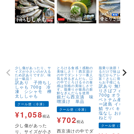
少し傷があったり、サ
とろける食感！感動の
脂乗り抜群！キズが
イズが小さいのが入る
美味しさ！！西京漬け
るだけで味は1級品！
ため訳ありですが、味
の中でダントツ一番人
塩だからアレンジが
は一級品！
気を誇るぎんだら。口
富！さらに骨取りだ
訳あり 子持ちし
の中でとろけるその食
らお子様にも安心！
訳あり 無塩 骨
感は別格の美味しさで
しゃも 700g 冷
す。脂乗りが最高の新
りさばフィーレ
凍 シシャモ 樺
鮮なぎんだらを使用
700g オランダ
太ししゃも
銀だら西京漬 味
ベトナム産 フェ
噌漬け 単品
ー諸島 イギリス
クール便（冷凍）
鯖 サバ キズ有 
クール便（冷凍）
¥
1,058
塩なし お弁当 
税込
ねとり
¥
702
税込
少し傷があった
クール便（冷凍）
西京漬けの中でダ
り、サイズが小さ