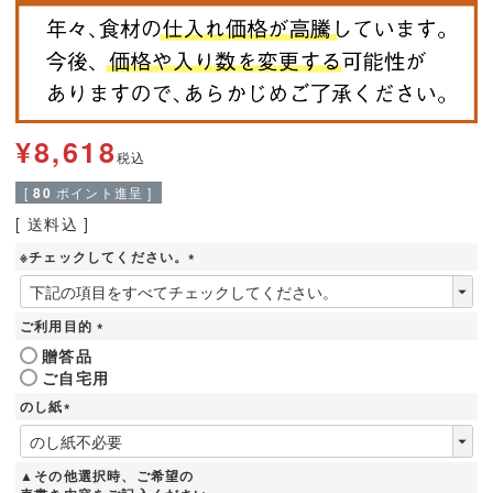
¥
8,618
税込
[
80
ポイント進呈 ]
送料込
※チェックしてください。
(
必
須
ご利用目的
)
(
贈答品
必
ご自宅用
須
)
のし紙
(
必
須
▲その他選択時、ご希望の
)