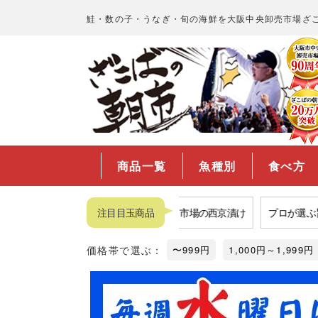
鮭・数の子・うなぎ・旬の海鮮を大阪中央卸売市場ざ
商品一覧
魚種別
食べ方
品揃えNo.1数の子
注目目玉商品
福袋
市場の西京漬け
プロが選ぶ旨い
価格帯で選ぶ：
〜999円
1,000円～1,999円