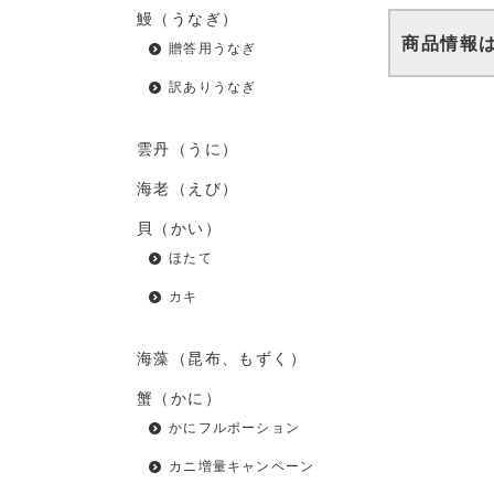
鰻（うなぎ）
商品情報
贈答用うなぎ
訳ありうなぎ
雲丹（うに）
海老（えび）
貝（かい）
ほたて
カキ
海藻（昆布、もずく）
蟹（かに）
かにフルポーション
カニ増量キャンペーン