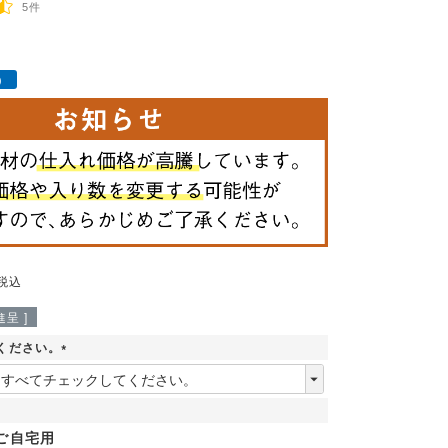
5件
）
税込
呈 ]
ください。
(
必
須
)
ご自宅用