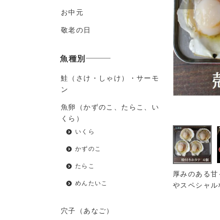
お中元
敬老の日
魚種別
鮭（さけ・しゃけ）・サーモ
ン
魚卵（かずのこ、たらこ、い
くら）
いくら
かずのこ
たらこ
厚みのある甘
めんたいこ
やスペシャル
穴子（あなご）