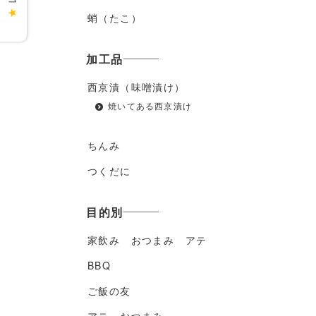
★
蛸（たこ）
加工品
西京漬（味噌漬け）
焼いてある西京漬け
ちんみ
つくだに
目的別
家飲み おつまみ アテ
BBQ
ご飯の友