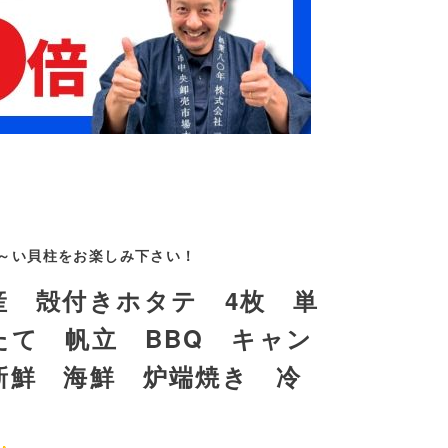
～い貝柱をお楽しみ下さい！
産 殻付きホタテ 4枚 単
たて 帆立 BBQ キャン
新鮮 海鮮 炉端焼き 冷