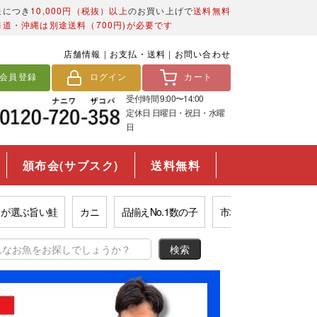
送につき
10,000円（税抜）以上
のお買い上げで
送料無料
海道・沖縄は別途送料（700円)が必要です
店舗情報
|
お支払・送料
|
お問い合わせ
会員登録
ログイン
カート
受付時間 9:00〜14:00
定休日 日曜日・祝日・水曜
日
頒布会(サブスク)
送料無料
ぶ旨い鮭
カニ
品揃えNo.1数の子
市場の西京漬け
福袋