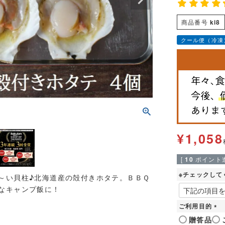
商品番号
ki8
クール便（冷凍
¥
1,058
[
10
ポイント進
※チェックして
～い貝柱♪北海道産の殻付きホタテ。ＢＢＱ
なキャンプ飯に！
ご利用目的
(
贈答品