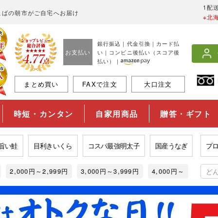
1配
こばの朝市がご自宅へお届け
※北
銀行振込｜代金引換｜カード払
お支払い
い｜コンビニ後払い（スコア後
払い）｜
まとめ買い
FAXで注文
大口注文
時短・カンタン
自家用商品
贈答・ギフト
鮭
目利きいくら
コスパ最強明太子
国産うなぎ
プロが選
2,000円～2,999円
3,000円～3,999円
4,000円～