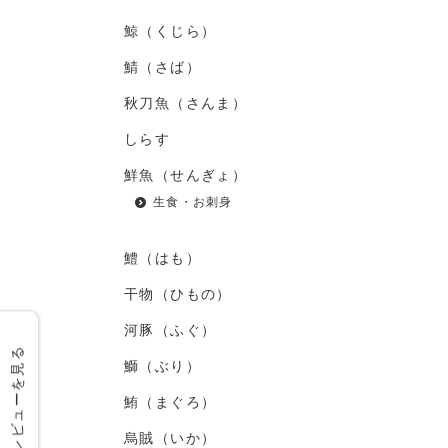
鯨（くじら）
鯖（さば）
秋刀魚（さんま）
しらす
鮮魚（せんぎょ）
生食・お刺身
鱧（はも）
干物（ひもの）
河豚（ふぐ）
レビューを見る
鰤（ぶり）
鮪（まぐろ）
烏賊（いか）