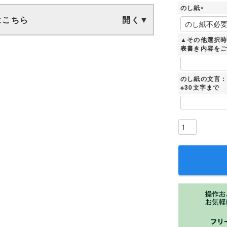
必
のし紙
須
)
はこちら
(
必
須
▲その他選択
)
表書き内容を
のし紙の文言
※30文字まで