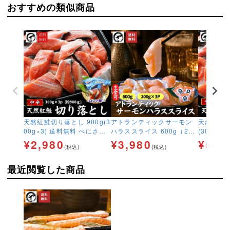
おすすめの類似商品
天然紅鮭切り落とし 900g(3
アトランティックサーモン
天然紅鮭切
00g×3) 送料無料 べにさけ
ハラススライス 600g（200
(300g×6) 送料無料 べに
ベニサケ 中辛 塩鮭 新巻鮭
g×3p） アトランティックサ
け ベニサ
¥
2,980
¥
3,980
¥
5,5
(税込)
(税込)
切落し 特大 規格外 訳あり
ーモン お刺身 生食可 鮭 さ
辛 切落し
BBQ コスパ鮭
け 大トロ 腹身 ギフト 送料
り BBQ
最近閲覧した商品
無料