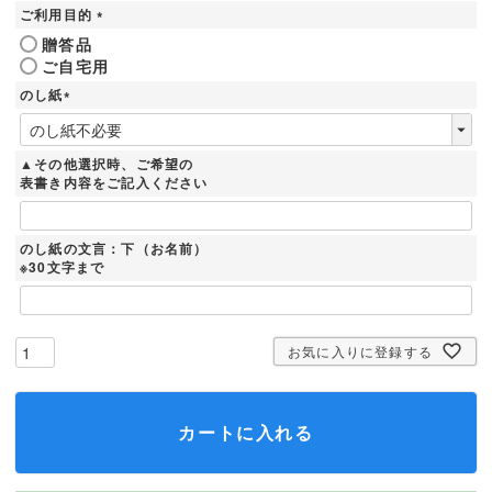
須
ご利用目的
)
(
贈答品
必
ご自宅用
須
)
のし紙
(
必
須
▲その他選択時、ご希望の
)
表書き内容をご記入ください
のし紙の文言：下（お名前）
※30文字まで
お気に入りに登録する
カートに入れる