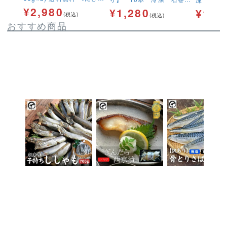
ベニサケ 中辛 塩鮭 新巻鮭
¥
2,980
ジューシーなつくねに牛た
くねに牛
¥
1,280
¥
1,2
(税込)
(税込)
切落し 特大 規格外 訳あり
んを混ぜ込んだ贅沢つく
贅沢つくね
おすすめ商品
BBQ コスパ鮭
ね 串焼き BBQ