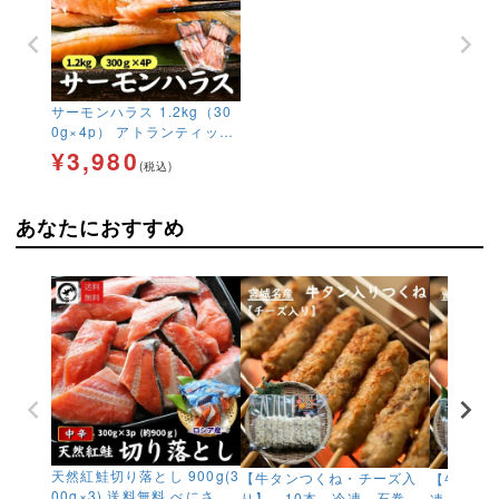
サーモンハラス 1.2kg（30
0g×4p） アトランティック
サーモン 鮭 さけ 訳あり 腹
¥
3,980
(税込)
身 ギフト加熱用 送料無料
あなたにおすすめ
天然紅鮭切り落とし 900g(3
【牛タンつくね・チーズ入
【牛タン
00g×3) 送料無料 べにさけ
り】 10本 冷凍 石巻
凍 石巻