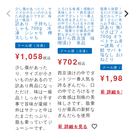
少し傷があったり、サ
とろける食感！感動の
脂乗り抜群！キズが
イズが小さいのが入る
美味しさ！！西京漬け
るだけで味は1級品！
ため訳ありですが、味
の中でダントツ一番人
塩だからアレンジが
は一級品！
気を誇るぎんだら。口
富！さらに骨取りだ
訳あり 子持ちし
の中でとろけるその食
らお子様にも安心！
訳あり 無塩 骨
感は別格の美味しさで
しゃも 700g 冷
す。脂乗りが最高の新
りさばフィーレ
凍 シシャモ 樺
鮮なぎんだらを使用
700g オランダ
太ししゃも
銀だら西京漬 味
ベトナム産 フェ
噌漬け 単品
ー諸島 イギリス
クール便（冷凍）
鯖 サバ キズ有 
クール便（冷凍）
¥
1,058
塩なし お弁当 
税込
ねとり
¥
702
税込
少し傷があった
クール便（冷凍）
西京漬けの中でダ
り、サイズが小さ
¥
1,980
ントツ一番人気を
いものがあるので
税
誇るぎんだら。口
訳あり商品になっ
の中でとろけるそ
ただけ、味は一級
詳細を見る
の食感は別格の美
品！しっかり干す
味しさです。脂乗
事で旨味が凝縮！
りが最高の新鮮な
外はサクッと中は
ぎんだらを使用
たまごたっぷり、
脂も乗っていてジ
詳細を見る
ューシーです。