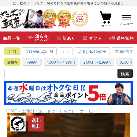
鮭・数の子・うなぎ・旬の海鮮を大阪中央卸売市場ざこばの朝市がお届け
メニュー
カート
頒布会
商品一覧
訳あり
ギフト
送料無料
(サブスク)
注目
プロが選ぶ旨い鮭
カニ
品揃えNo.1数の子
市場の西京漬
価格帯
〜999円
1,000円～1,999円
2,000円～2,999円
3,000円～3
HOME
魚種別
鮭（さけ・しゃけ）・サーモン