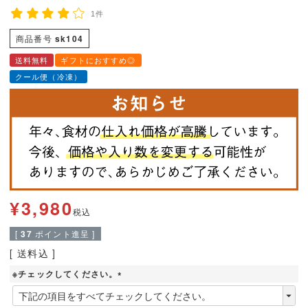
1件
商品番号
sk104
送料無料
ギフトにおすすめ◎
クール便（冷凍）
¥
3,980
税込
[
37
ポイント進呈 ]
送料込
※チェックしてください。
(
必