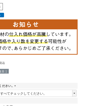
4
）
税込
呈 ]
ください。
(
必
須
)