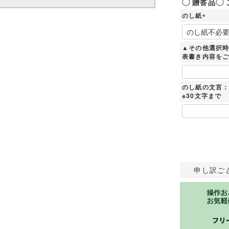
贈答品
必
のし紙
須
)
(
必
須
▲その他選択
)
表書き内容を
のし紙の文言
※30文字まで
申し訳ご