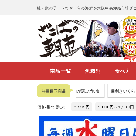
鮭・数の子・うなぎ・旬の海鮮を大阪中央卸売市場ざ
商品一覧
魚種別
食べ方
福袋
市場の西京漬け
注目目玉商品
プロが選ぶ旨い鮭
目利きいくら
価格帯で選ぶ：
〜999円
1,000円～1,999円