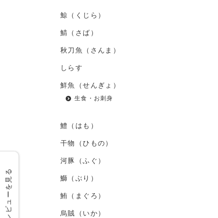
鯨（くじら）
鯖（さば）
秋刀魚（さんま）
しらす
鮮魚（せんぎょ）
生食・お刺身
鱧（はも）
干物（ひもの）
河豚（ふぐ）
レビューを見る
鰤（ぶり）
鮪（まぐろ）
烏賊（いか）