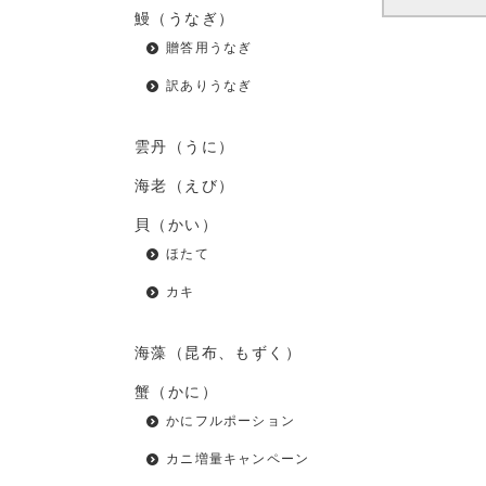
鰻（うなぎ）
贈答用うなぎ
訳ありうなぎ
雲丹（うに）
海老（えび）
貝（かい）
ほたて
カキ
海藻（昆布、もずく）
蟹（かに）
かにフルポーション
カニ増量キャンペーン