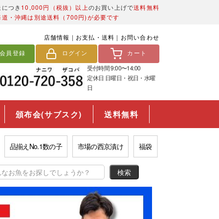
送につき
10,000円（税抜）以上
のお買い上げで
送料無料
海道・沖縄は別途送料（700円)が必要です
店舗情報
|
お支払・送料
|
お問い合わせ
会員登録
ログイン
カート
受付時間 9:00〜14:00
定休日 日曜日・祝日・水曜
日
頒布会(サブスク)
送料無料
品揃えNo.1数の子
市場の西京漬け
福袋
目利きいくら
コ