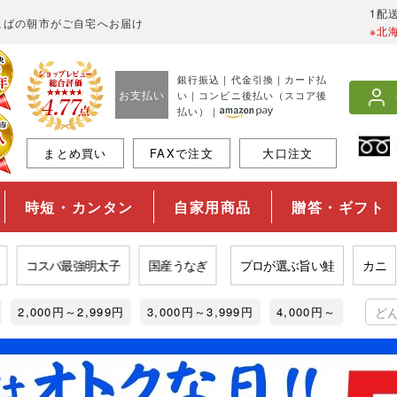
1配
こばの朝市がご自宅へお届け
※北
銀行振込｜代金引換｜カード払
お支払い
い｜コンビニ後払い（スコア後
払い）｜
まとめ買い
FAXで注文
大口注文
時短・カンタン
自家用商品
贈答・ギフト
コスパ最強明太子
国産うなぎ
プロが選ぶ旨い鮭
カニ
2,000円～2,999円
3,000円～3,999円
4,000円～