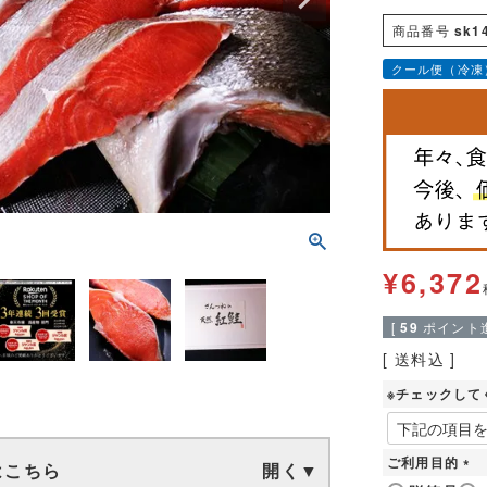
商品番号
sk1
クール便（冷凍
¥
6,372
[
59
ポイント進
送料込
※チェックして
ご利用目的
はこちら
(