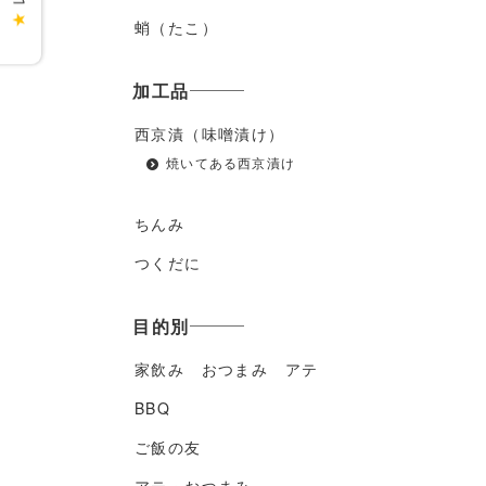
★
蛸（たこ）
加工品
西京漬（味噌漬け）
焼いてある西京漬け
ちんみ
つくだに
目的別
家飲み おつまみ アテ
BBQ
ご飯の友