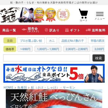
鮭・数の子・うなぎ・旬の海鮮を大阪中央卸売市場ざこばの朝市がお届け
メニュー
カート
頒布会
商品一覧
訳あり
ギフト
送料無料
(サブスク)
注目
プロが選ぶ旨い鮭
カニ
品揃えNo.1数の子
市場の西京漬
価格帯
〜999円
1,000円～1,999円
2,000円～2,999円
3,000円～3
HOME
魚種別
鮭（さけ・しゃけ）・サーモン