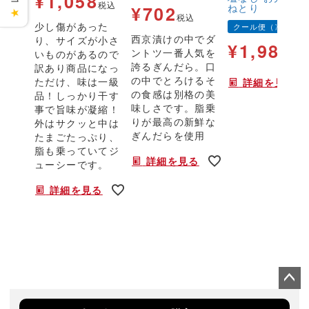
¥
1,058
税込
ねとり
¥
702
★
税込
少し傷があった
クール便（冷凍）
西京漬けの中でダ
り、サイズが小さ
¥
1,980
ントツ一番人気を
いものがあるので
税
誇るぎんだら。口
訳あり商品になっ
の中でとろけるそ
ただけ、味は一級
詳細を見る
の食感は別格の美
品！しっかり干す
味しさです。脂乗
事で旨味が凝縮！
りが最高の新鮮な
外はサクッと中は
ぎんだらを使用
たまごたっぷり、
脂も乗っていてジ
詳細を見る
ューシーです。
詳細を見る
ペー