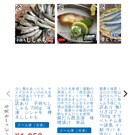
少し傷があったり、サ
とろける食感！感動の
脂乗り抜群！キズが
イズが小さいのが入る
美味しさ！！西京漬け
るだけで味は1級品！
ため訳ありですが、味
の中でダントツ一番人
塩だからアレンジが
は一級品！
気を誇るぎんだら。口
富！さらに骨取りだ
訳あり 子持ちし
の中でとろけるその食
らお子様にも安心！
訳あり 無塩 骨
レビューを見る
感は別格の美味しさで
しゃも 700g 冷
す。脂乗りが最高の新
りさばフィーレ
凍 シシャモ 樺
鮮なぎんだらを使用
700g オランダ
太ししゃも
銀だら西京漬 味
ベトナム産 フェ
噌漬け 単品
ー諸島 イギリス
クール便（冷凍）
鯖 サバ キズ有 
クール便（冷凍）
塩なし お弁当 