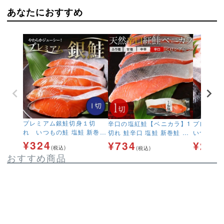
あなたにおすすめ
プレミアム銀鮭切身１切
辛口の塩紅鮭【ベニカラ】1
プレミア
れ いつもの鮭 塩鮭 新巻鮭
切れ 鮭辛口 塩鮭 新巻鮭 さ
いつもの鮭
さけ サケ しゃけ
け サケ しゃけ
け サケ 
¥
324
¥
734
¥
2,1
(税込)
(税込)
おすすめ商品