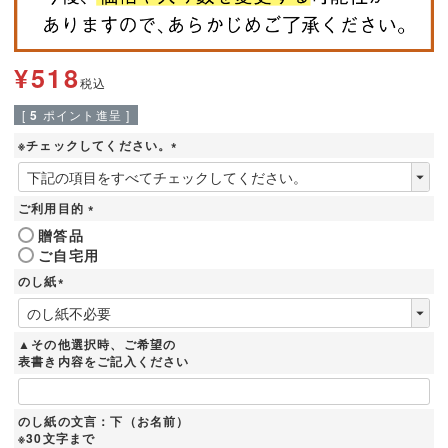
¥
518
税込
[
5
ポイント進呈 ]
※チェックしてください。
(
必
須
ご利用目的
)
(
贈答品
必
ご自宅用
須
)
のし紙
(
必
須
▲その他選択時、ご希望の
)
表書き内容をご記入ください
のし紙の文言：下（お名前）
※30文字まで