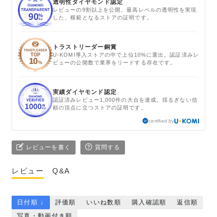
透明性ダイヤモンド認定
レビューの9割以上を公開。最高レベルの透明性を実現
した、模範となるストアの証明です。
トラストリーダー銅賞
U-KOMI導入ストアの中で上位10%に選出。認証済みレ
ビューの公開数で業界をリードする存在です。
実績ダイヤモンド認定
認証済みレビュー1,000件の大台を達成。揺るぎない信
頼の頂点に立つストアの証明です。
certified by
レビューを書く
質問する
レビュー
Q&A
日付順 ↓
評価順
いいね数順
購入確認順
返信順
写真・動画付き順