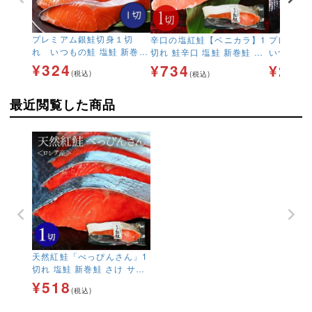
プレミアム銀鮭切身１切
辛口の塩紅鮭【ベニカラ】1
プレミア
れ いつもの鮭 塩鮭 新巻鮭
切れ 鮭辛口 塩鮭 新巻鮭 さ
いつもの鮭
さけ サケ しゃけ
け サケ しゃけ
け サケ 
¥
324
¥
734
¥
2,1
(税込)
(税込)
最近閲覧した商品
天然紅鮭「べっぴんさん」1
切れ 塩鮭 新巻鮭 さけ サケ
しゃけ
¥
518
(税込)