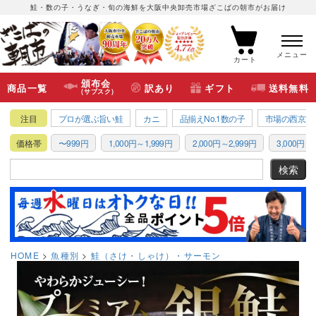
鮭・数の子・うなぎ・旬の海鮮を大阪中央卸売市場ざこばの朝市がお届け
メニュー
カート
頒布会
商品一覧
訳あり
ギフト
送料無料
(サブスク)
注目
プロが選ぶ旨い鮭
カニ
品揃えNo.1数の子
市場の西京漬
価格帯
〜999円
1,000円～1,999円
2,000円～2,999円
3,000円～3
HOME
魚種別
鮭（さけ・しゃけ）・サーモン