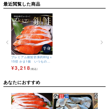
最近閲覧した商品
プレミアム銀鮭切身約80gｘ
15切 かま1個 いつもの鮭
塩鮭 新巻鮭 さけ サケ しゃ
¥
3,218
(税込)
け
あなたにおすすめ