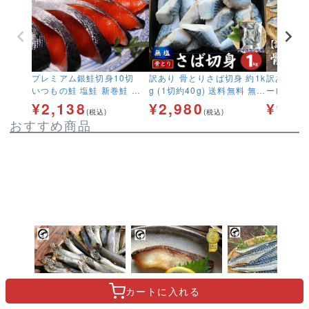
プレミアム銀鮭切身10切
訳あり 骨とりさば切身 約1k
訳あり 無
いつもの鮭 塩鮭 新巻鮭 さ
g (1切約40g) 送料無料 無塩
ーレ700
け サケ しゃけ
骨取り 鯖 サバ 無添加 お弁
ナム産 フ
¥
2,138
¥
2,980
¥
1,9
(税込)
(税込)
当 大容量 ストック
ス産 鯖 
おすすめ商品
し お弁当
カートに
入れる