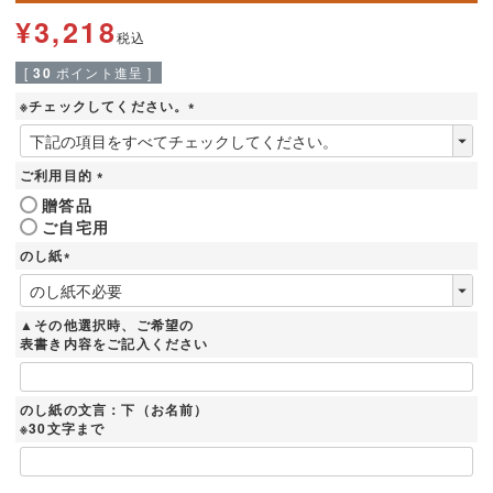
¥
3,218
税込
[
30
ポイント進呈 ]
※チェックしてください。
(
必
須
ご利用目的
)
(
贈答品
必
ご自宅用
須
)
のし紙
(
必
須
▲その他選択時、ご希望の
)
表書き内容をご記入ください
のし紙の文言：下（お名前）
※30文字まで