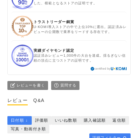
した、模範となるストアの証明です。
トラストリーダー銅賞
U-KOMI導入ストアの中で上位10%に選出。認証済みレ
ビューの公開数で業界をリードする存在です。
実績ダイヤモンド認定
認証済みレビュー1,000件の大台を達成。揺るぎない信
頼の頂点に立つストアの証明です。
certified by
レビューを書く
質問する
レビュー
Q&A
日付順 ↓
評価順
いいね数順
購入確認順
返信順
写真・動画付き順
詳細フィルター