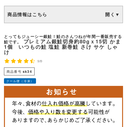
商品情報はこちら
とってもジューシー銀鮭！鮭のさんつねが年間一番販売する
プレミアム銀鮭切身約80gｘ15切 かま
鮭です。
1個 いつもの鮭 塩鮭 新巻鮭 さけ サケ しゃ
け
9件
商品番号
sk34
クール便（冷凍）