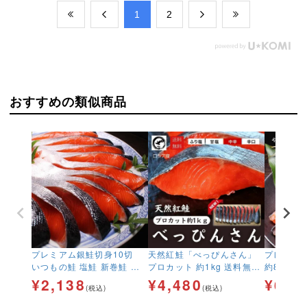
​1
​2
おすすめの類似商品
プレミアム銀鮭切身10切
天然紅鮭「べっぴんさん」
プレミア
いつもの鮭 塩鮭 新巻鮭 さ
プロカット 約1kg 送料無料
約80ｇｘ
け サケ しゃけ
ロシア産 塩鮭 新巻鮭 鮭好
つもの鮭 
¥
2,138
¥
4,480
¥
6,3
(税込)
(税込)
き 鮭の贈り物
サケ しゃ