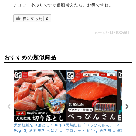
チヨット小ぶりですが価額考えたら、お得ですね。
役に立った
0
おすすめの類似商品
天然紅鮭切り落とし 900g(3
天然紅鮭「べっぴんさん」
33%OF
00g×3) 送料無料 べにさけ
プロカット 約1kg 送料無料
然紅鮭 一尾
ベニサケ 中辛 塩鮭 新巻鮭
ロシア産 塩鮭 新巻鮭 鮭好
物 本チャ