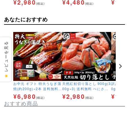
¥
2,980
¥
4,480
¥
11,
(税込)
(税込)
切落し 特大 規格外 訳あり
き 鮭の贈り物
級鮭 極上
BBQ コスパ鮭
切れ真空 
あなたにおすすめ
レビューを見る
★
お中元 ギフト 特大うなぎ蒲
天然紅鮭切り落とし 900g(3
訳あり 子
焼(約200g)×2本 送料無料
00g×3) 送料無料 べにさけ
0g 冷
国産 九州産ウナギ 最安値
ベニサケ 中辛 塩鮭 新巻鮭
ししゃも
¥
6,980
¥
2,980
¥
1,0
(税込)
(税込)
挑戦 ベストお取り寄せ大
切落し 特大 規格外 訳あり
おすすめ商品
賞 銅賞受賞 高級 贅
BBQ コスパ鮭
沢 鰻プレゼント