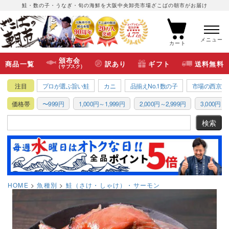
鮭・数の子・うなぎ・旬の海鮮を大阪中央卸売市場ざこばの朝市がお届け
メニュー
カート
頒布会
商品一覧
訳あり
ギフト
送料無料
(サブスク)
注目
プロが選ぶ旨い鮭
カニ
品揃えNo.1数の子
市場の西京漬
価格帯
〜999円
1,000円～1,999円
2,000円～2,999円
3,000円～3
HOME
魚種別
鮭（さけ・しゃけ）・サーモン