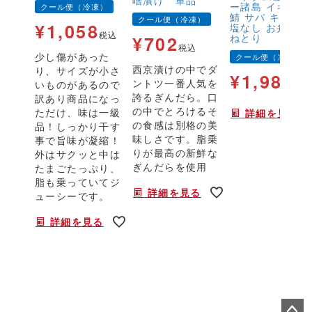
ー諸島 イギリス
クール便（冷凍）
鯖 サバ キズ有 
クール便（冷凍）
¥
1,058
塩なし お弁当 
税込
ねとり
¥
702
税込
少し傷があった
クール便（冷凍）
西京漬けの中でダ
り、サイズが小さ
¥
1,980
ントツ一番人気を
いものがあるので
税
誇るぎんだら。口
訳あり商品になっ
の中でとろけるそ
ただけ、味は一級
詳細を見る
の食感は別格の美
品！しっかり干す
味しさです。脂乗
事で旨味が凝縮！
りが最高の新鮮な
外はサクッと中は
ぎんだらを使用
たまごたっぷり、
脂も乗っていてジ
詳細を見る
ューシーです。
詳細を見る