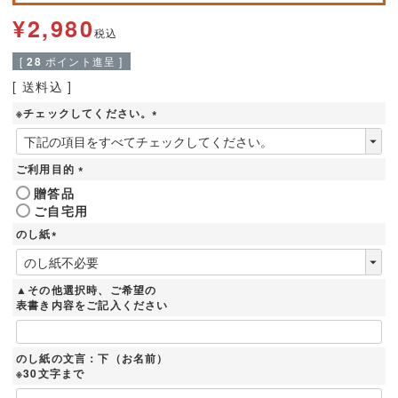
¥
2,980
税込
[
28
ポイント進呈 ]
送料込
※チェックしてください。
(
必
須
ご利用目的
)
(
贈答品
必
ご自宅用
須
)
のし紙
(
必
須
▲その他選択時、ご希望の
)
表書き内容をご記入ください
のし紙の文言：下（お名前）
※30文字まで