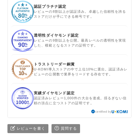
認証プラチナ認定
レビューの8割以上が認証済み。卓越した信頼性を誇る
ストアだけが手にできる称号です。
透明性ダイヤモンド認定
レビューの9割以上を公開。最高レベルの透明性を実現
した、模範となるストアの証明です。
トラストリーダー銅賞
U-KOMI導入ストアの中で上位10%に選出。認証済みレ
ビューの公開数で業界をリードする存在です。
実績ダイヤモンド認定
認証済みレビュー1,000件の大台を達成。揺るぎない信
頼の頂点に立つストアの証明です。
certified by
レビューを書く
質問する