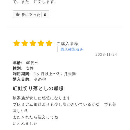
で…また 注文します。
役に立った
0
ご購入者様
購入確認済み
2023-11-24
年齢:
40代〜
性別:
女性
利用期間:
1ヶ月以上〜3ヶ月未満
購入目的:
その他
紅鮭切り落としの感想
娘家族が食した感想になります
プレミアム銀鮭よりも少し塩がきいているかな でも美
味しい‼️
またきれたら注文してね
いわれました