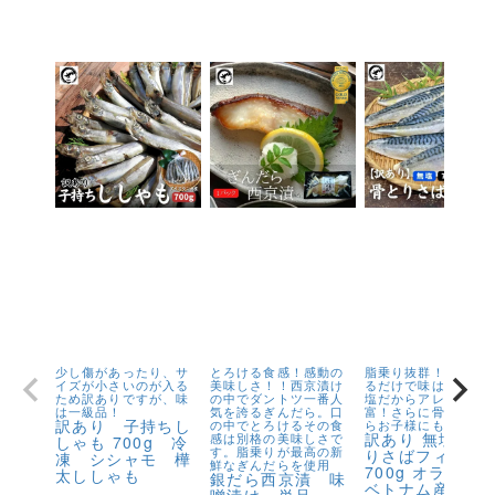
少し傷があったり、サ
とろける食感！感動の
脂乗り抜群！キズが
イズが小さいのが入る
美味しさ！！西京漬け
るだけで味は1級品！
ため訳ありですが、味
の中でダントツ一番人
塩だからアレンジが
は一級品！
気を誇るぎんだら。口
富！さらに骨取りだ
訳あり 子持ちし
の中でとろけるその食
らお子様にも安心！
訳あり 無塩 骨
感は別格の美味しさで
しゃも 700g 冷
す。脂乗りが最高の新
りさばフィーレ
凍 シシャモ 樺
鮮なぎんだらを使用
700g オランダ
太ししゃも
銀だら西京漬 味
ベトナム産 フェ
噌漬け 単品