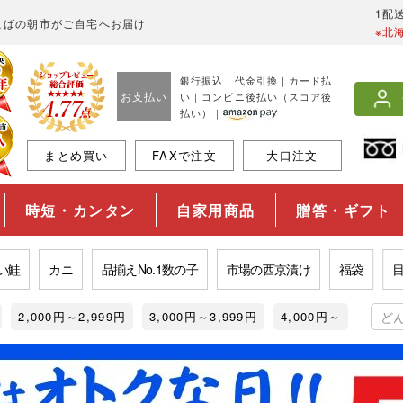
1配
こばの朝市がご自宅へお届け
※北
銀行振込｜代金引換｜カード払
お支払い
い｜コンビニ後払い（スコア後
払い）｜
まとめ買い
FAXで注文
大口注文
時短・カンタン
自家用商品
贈答・ギフト
カニ
品揃えNo.1数の子
市場の西京漬け
福袋
目利き
2,000円～2,999円
3,000円～3,999円
4,000円～