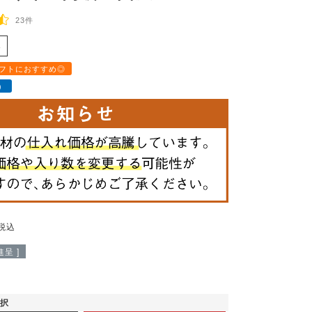
23件
3
フトにおすすめ◎
）
税込
呈 ]
選択