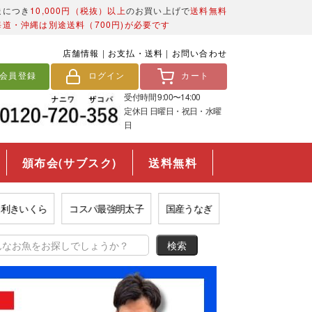
送につき
10,000円（税抜）以上
のお買い上げで
送料無料
海道・沖縄は別途送料（700円)が必要です
店舗情報
|
お支払・送料
|
お問い合わせ
会員登録
ログイン
カート
受付時間 9:00〜14:00
定休日 日曜日・祝日・水曜
日
頒布会(サブスク)
送料無料
いくら
コスパ最強明太子
国産うなぎ