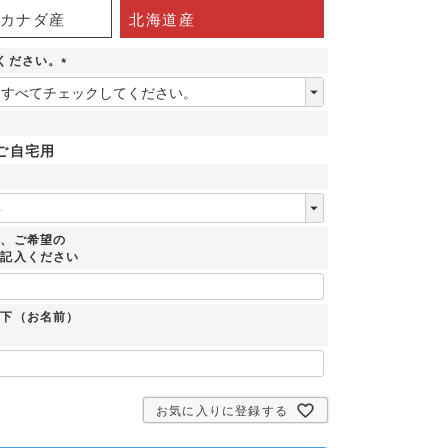
カナダ産
北海道産
ください。
(
必
須
)
ご自宅用
時、ご希望の
ご記入ください
：下（お名前）
お気に入りに登録する