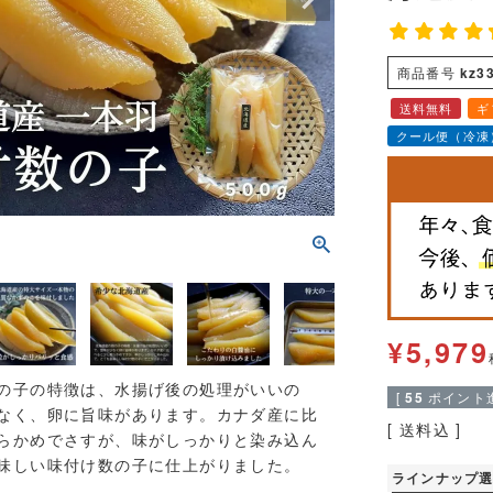
商品番号
kz3
送料無料
ギ
クール便（冷凍
¥
5,979
の子の特徴は、水揚げ後の処理がいいの
[
55
ポイント進
なく、卵に旨味があります。カナダ産に比
送料込
らかめでさすが、味がしっかりと染み込ん
味しい味付け数の子に仕上がりました。
ラインナップ