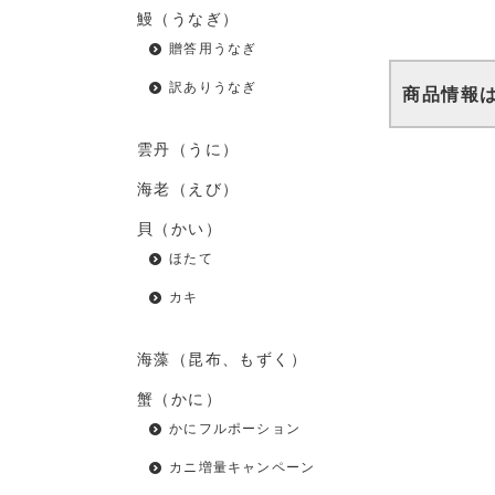
鰻（うなぎ）
贈答用うなぎ
訳ありうなぎ
商品情報
雲丹（うに）
海老（えび）
貝（かい）
ほたて
カキ
海藻（昆布、もずく）
蟹（かに）
かにフルポーション
カニ増量キャンペーン