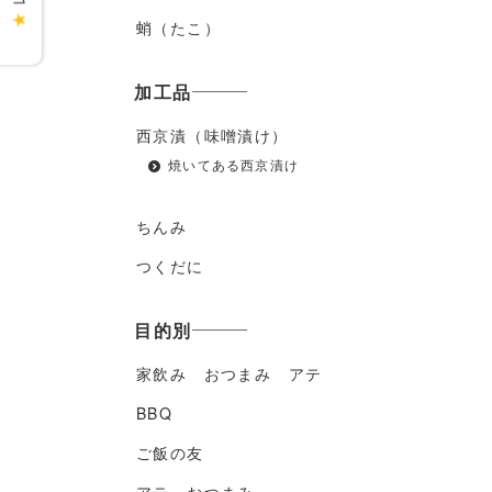
★
蛸（たこ）
加工品
西京漬（味噌漬け）
焼いてある西京漬け
ちんみ
つくだに
目的別
家飲み おつまみ アテ
BBQ
ご飯の友