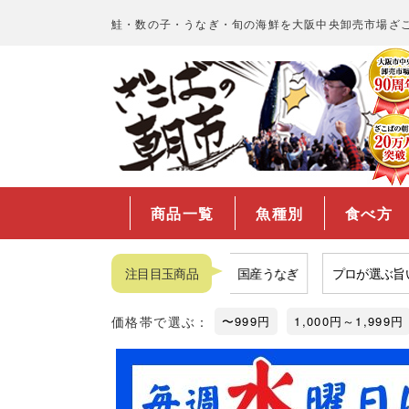
鮭・数の子・うなぎ・旬の海鮮を大阪中央卸売市場ざ
商品一覧
魚種別
食べ方
利きいくら
コスパ最強明太子
注目目玉商品
国産うなぎ
プロが選ぶ旨い鮭
価格帯で選ぶ：
〜999円
1,000円～1,999円