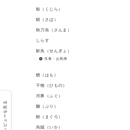
鯨（くじら）
鯖（さば）
秋刀魚（さんま）
しらす
鮮魚（せんぎょ）
生食・お刺身
鱧（はも）
干物（ひもの）
河豚（ふぐ）
レビューを見る
鰤（ぶり）
鮪（まぐろ）
烏賊（いか）