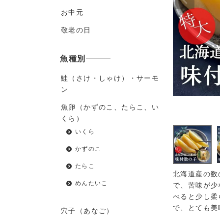
お中元
敬老の日
魚種別
鮭（さけ・しゃけ）・サーモ
ン
魚卵（かずのこ、たらこ、い
くら）
いくら
かずのこ
たらこ
北海道産の数
めんたいこ
で、苦味が少
べると少し柔
で、とても美
穴子（あなご）