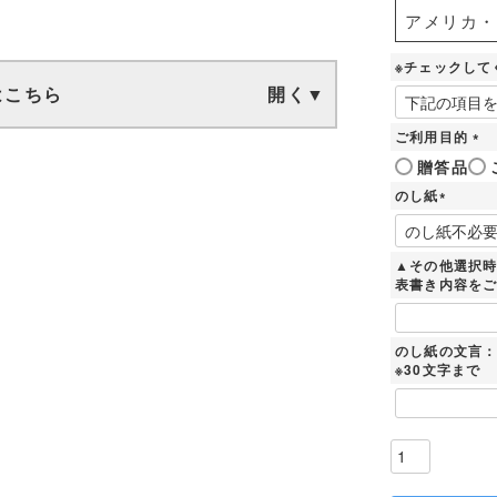
アメリカ・
※チェックして
はこちら
ご利用目的
(
贈答品
必
のし紙
須
)
(
必
須
▲その他選択
)
表書き内容を
のし紙の文言
※30文字まで