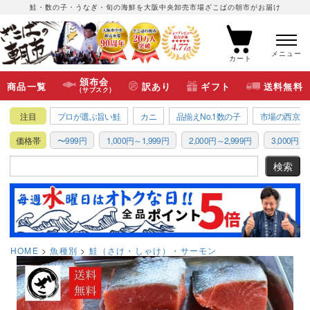
鮭・数の子・うなぎ・旬の海鮮を大阪中央卸売市場ざこばの朝市がお届け
メニュー
カート
頒布会
商品一覧
訳あり
ギフト
送料無料
(サブスク)
注目
プロが選ぶ旨い鮭
カニ
品揃えNo.1数の子
市場の西京漬
価格帯
〜999円
1,000円～1,999円
2,000円～2,999円
3,000円～3
HOME
魚種別
鮭（さけ・しゃけ）・サーモン