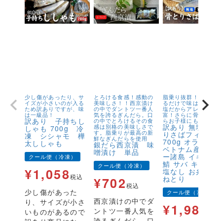
少し傷があったり、サ
とろける食感！感動の
脂乗り抜群！キズが
イズが小さいのが入る
美味しさ！！西京漬け
るだけで味は1級品！
ため訳ありですが、味
の中でダントツ一番人
塩だからアレンジが
は一級品！
気を誇るぎんだら。口
富！さらに骨取りだ
訳あり 子持ちし
の中でとろけるその食
らお子様にも安心！
訳あり 無塩 骨
感は別格の美味しさで
しゃも 700g 冷
す。脂乗りが最高の新
りさばフィーレ
凍 シシャモ 樺
鮮なぎんだらを使用
700g オランダ
太ししゃも
銀だら西京漬 味
ベトナム産 フェ
噌漬け 単品
ー諸島 イギリス
クール便（冷凍）
鯖 サバ キズ有 
クール便（冷凍）
¥
1,058
塩なし お弁当 
税込
ねとり
¥
702
税込
少し傷があった
クール便（冷凍）
西京漬けの中でダ
り、サイズが小さ
¥
1,980
ントツ一番人気を
いものがあるので
税
誇るぎんだら。口