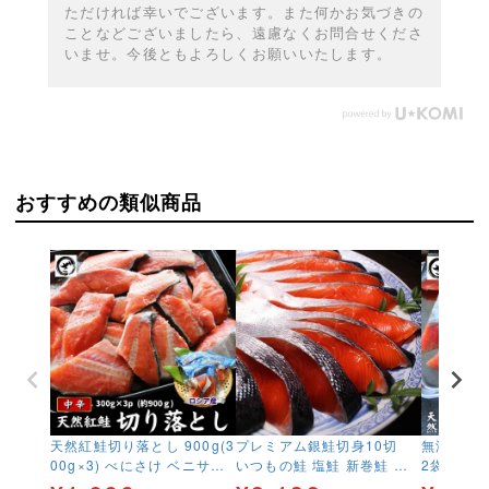
ただければ幸いでございます。また何かお気づきの
ことなどございましたら、遠慮なくお問合せくださ
いませ。今後ともよろしくお願いいたします。
おすすめの類似商品
天然紅鮭切り落とし 900g(3
プレミアム銀鮭切身10切
無添加 国
00g×3) べにさけ ベニサケ
いつもの鮭 塩鮭 新巻鮭 さ
2袋 約30
中辛 塩鮭 新巻鮭 切落し 特
け サケ しゃけ
料 骨取り 骨