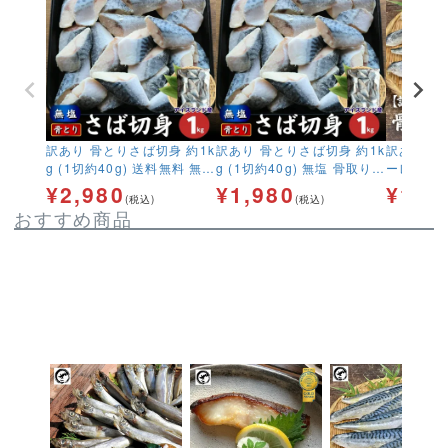
訳あり 骨とりさば切身 約1k
訳あり 骨とりさば切身 約1k
訳あり 無
g (1切約40g) 送料無料 無塩
g (1切約40g) 無塩 骨取り
ーレ700
骨取り 鯖 サバ 無添加 お弁
鯖 サバ 無添加 お弁当 大容
ナム産 フ
¥
2,980
¥
1,980
¥
1,9
(税込)
(税込)
当 大容量 ストック
量 ストック
ス産 鯖 
おすすめ商品
し お弁当