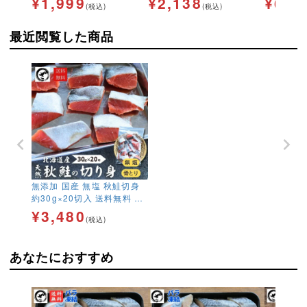
¥
1,999
¥
2,138
¥
6,4
(税込)
(税込)
大 規格外 訳あり BBQ コ
さけ サケ
スパ鮭
最近閲覧した商品
無添加 国産 無塩 秋鮭切身
約30g×20切入 送料無料 骨
取り 骨なし 天然 魚 鮭 さけ
¥
3,480
(税込)
サケ 焼くだけ そのまま使え
る お弁当 ストック
あなたにおすすめ