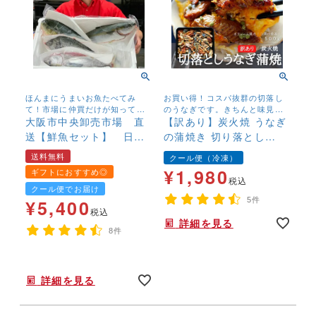
ほんまにうまいお魚たべてみ
お買い得！コスパ抜群の切落し
て！市場に仲買だけが知ってい
のうなぎです。きちんと味見を
る四季折々の天然魚の美味しさ
大阪市中央卸売市場 直
して、コレ！というものを厳選
【訳あり】炭火焼 うなぎ
をお届けします！
しております。
送【鮮魚セット】 日替
の蒲焼き 切り落とし
わり 送料無料 ４～５
500g 刻み きざみ カ
送料無料
クール便（冷凍）
種 チルド便 とれぴ
ット済 ご自宅用 お買
¥
1,980
ギフトにおすすめ◎
ち 新鮮 天然魚 国産
い得 ウナギ 鰻 中国
税込
クール便でお届け
産 冷凍便
¥
5,400
5件
税込
詳細を見る
8件
大阪市中央市場に全国から届くとれたて鮮魚をその場でさばいてチルドでお届け！プロが目利きした美味しい魚を4～5種厳選。
詳細を見る