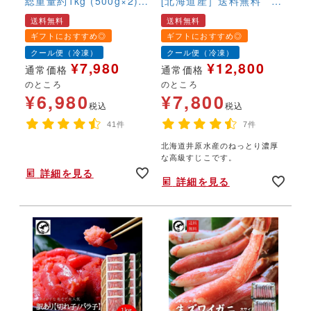
総重量約1kg (500g×2)
[北海道産］送料無料 す
【折れ】 送料無料 生食
じこ スジコ いくら
送料無料
送料無料
可 生ずわい蟹 折れ棒 ポ
イクラ 塩いくら
ギフトにおすすめ◎
ギフトにおすすめ◎
ーション お取り寄せ お
クール便（冷凍）
クール便（冷凍）
刺身 丼
¥
7,980
¥
12,800
通常価格
通常価格
のところ
のところ
¥
6,980
¥
7,800
税込
税込
41件
7件
北海道井原水産のねっとり濃厚
年末年始,お正月,年越し,,鍋,なべ,かにしゃぶ,カニ刺し,ハレの日,希少サイズ,
な高級すじこです。
詳細を見る
詳細を見る