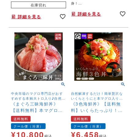
身！
在庫切れ
”肉厚でプリプリ”食べごたえ十
詳細を見る
分！
詳細を見る
中央市場のマグロ専門店がおす
自然解凍するだけ！簡単贅沢な
すめする本鮪大トロ入り♪自然解
いくらとうにと本マグロ入りネ
凍するだけ！まぐろ三昧セッ
《まぐろ三昧海鮮丼》
ギトロ風の海鮮3色丼セット。
《3色海鮮丼》【送料無
ト。【送料無料】
【送料無料】でお届け♪
【送料無料】本マグロ
料】いくらたっぷり！無
(大トロ 中トロ 赤身 ねぎ
添加ウニ 本マグロ入りネ
送料無料
送料無料
とろ) 500g
ギトロ 550g
クール便（冷凍）
クール便（冷凍）
¥
10,800
¥
6,458
税込
税込