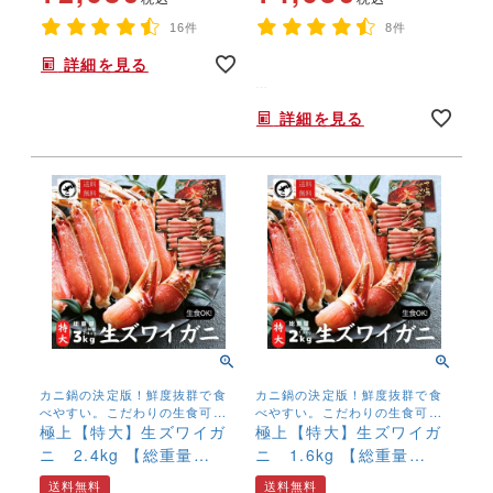
16件
8件
詳細を見る
うなぎの製品を作る際に出た切れ端・端材を集めました。
詳細を見る
商品の性質上、袋ごとに端材の大きさにはばらつきがあります。
カニ鍋の決定版！鮮度抜群で食
カニ鍋の決定版！鮮度抜群で食
べやすい。こだわりの生食可ズ
べやすい。こだわりの生食可ズ
ワイガニ
極上【特大】生ズワイガ
ワイガニ
極上【特大】生ズワイガ
ニ 2.4kg 【総重量
ニ 1.6kg 【総重量
3kg】 （800ｇ×3ｐ）
2kg】 （800g×2ｐ）（3
送料無料
送料無料