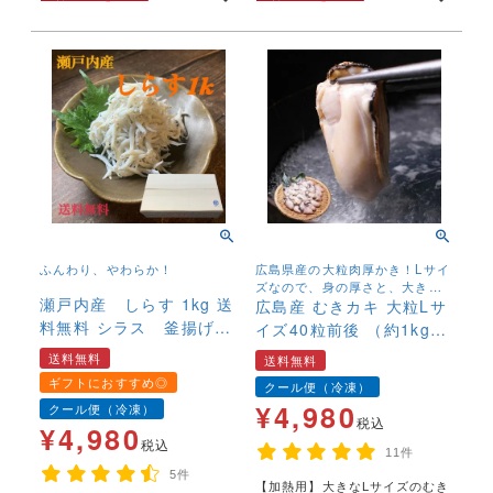
ふんわり、やわらか！
広島県産の大粒肉厚かき！Lサイ
ズなので、身の厚さと、大きさ
瀬戸内産 しらす 1kg 送
が自慢！
広島産 むきカキ 大粒Lサ
料無料 シラス 釜揚げ
イズ40粒前後 （約1kg）
かまあげ 無添加 大容
送料無料 加熱用 牡蠣
送料無料
送料無料
量 ボリューム 海鮮
かき カキ
ギフトにおすすめ◎
クール便（冷凍）
ごはんのおとも 酒の肴
¥
4,980
クール便（冷凍）
税込
¥
4,980
税込
11件
5件
【加熱用】大きなLサイズのむき