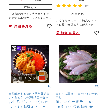
4件
在庫切れ
中央市場のマグロ専門店がおす
在庫切れ
すめする本鮪大トロ入り♪自然解
いくらたっぷり！本鮪入りネギ
凍するだけ！まぐろ三昧セッ
トロ風＋無添加うにが入った豪
詳細を見る
ト。【送料無料】
華海鮮3色丼！
詳細を見る
自然解凍するだけ！簡単贅沢な
カレイの王様！ 笹カレイの一夜
いくらとうにの海鮮2色丼セッ
干し！
ト。【送料無料】でお届け♪
お中元 ギフト いくらた
笹カレイ 一夜干し10～
っぷり！無添加うにと海
15枚 1kg 送料無料 ササ