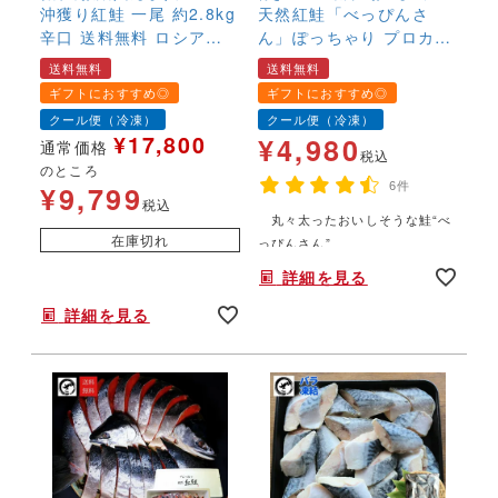
沖獲り紅鮭 一尾 約2.8kg
はこちら！天然紅鮭「べっぴん
天然紅鮭「べっぴんさ
さん」
辛口 送料無料 ロシア産
ん」ぽっちゃり プロカッ
北海道加工 一切れ真空
ト約1.1kg 【送料無
送料無料
送料無料
高級鮭 贈答鮭 新巻鮭 新
料】 鮭の人生ゲーム付き
ギフトにおすすめ◎
ギフトにおすすめ◎
巻き鮭 塩鮭 さけ サケ し
限定70個 鮭 サケ さけ サ
クール便（冷凍）
クール便（冷凍）
ゃけ
ーモン 天然 紅サケ 紅さ
¥
17,800
¥
4,980
通常価格
け 内祝 法要 法事 出産祝
税込
のところ
い 結婚 お祝 誕生日 長寿
¥
9,799
6件
金婚式 銀婚式 還暦 古稀
税込
丸々太ったおいしそうな鮭“べ
贅沢 人気セット 高級 ご
年末年始,お正月,年越し,,,,,,,
在庫切れ
っぴんさん”
飯の友 海鮮 ギフト 送料
無料 鮭の日
詳細を見る
年末年始,お正月,年越し,,,,,,,
詳細を見る