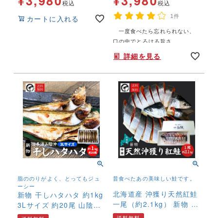
¥
3,980
¥
3,980
税込
税込
1件
カートに入れる
一度食べたら忘れられない、
年末年始,お正月,年越し,,,,,,,
口の中でとろける旨さ
詳細を見る
脂ののりがよく、とってもジュ
昔食べたあの美味しい鮭です。
ーシー
北海道産 沖獲り天然紅鮭
新物 干しハタハタ 約1kg
一尾（約2.1kg） 新物 本
3Lサイズ 約20尾 山陰沖
チャン 塩鮭 新巻鮭 高級
産 干物 ひもの 冷凍 おつ
送料無料