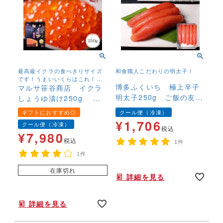
最高級イクラの食べきりサイズ
和食職人こだわりの明太子！
です！うまいいくらはこれ！長
博多ふくいち 極上辛子
年いくらしょうゆ漬けを取り扱
マルサ笹谷商店 イクラ
っていますが、マルサのイクラ
明太子250g ご飯の友
しょうゆ漬け250g 食
が一番人気があります！
おにぎり お茶漬け 冷
べきりサイズ
ギフトにおすすめ◎
クール便（冷凍）
凍便
¥
1,706
クール便（冷凍）
税込
¥
7,980
税込
1件
1件
年末年始,お正月,年越し,,,,,,,
在庫切れ
詳細を見る
年末年始,お正月,年越し,,,,手巻き寿司,すし,寿司,手巻きすし
詳細を見る