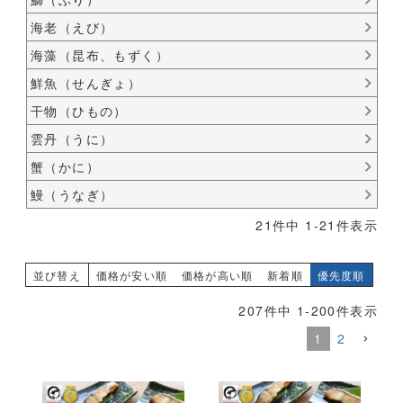
海老（えび）
海藻（昆布、もずく）
鮮魚（せんぎょ）
干物（ひもの）
雲丹（うに）
蟹（かに）
鰻（うなぎ）
21
件中
1
-
21
件表示
並び替え
価格が安い順
価格が高い順
新着順
優先度順
207
件中
1
-
200
件表示
1
2