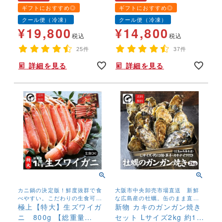
（6～9人前）特大サイズ
～6人前） 特大サイズ
ギフトにおすすめ◎
ギフトにおすすめ◎
（5L超） 送料無料 生食
（5L超） 送料無料 生食
クール便（冷凍）
クール便（冷凍）
可 かにカット済み ず
可 カット済み ずわい
¥
19,800
¥
14,800
わいがに ズワイ蟹 か
がに かに ズワイ蟹
税込
税込
に 希少 こだわり
希少 冷凍 コンパク
25件
37件
冷凍 コンパクト カニ
ト カニ鍋 ギフト お
詳細を見る
詳細を見る
鍋 ギフト お歳暮
歳暮
カニ鍋の決定版！鮮度抜群で食
大阪市中央卸売市場直送 新鮮
べやすい。こだわりの生食可ズ
な広島産の牡蠣。缶のまま直火
ワイガニ
極上【特大】生ズワイガ
にかけるだけ。
新物 カキのガンガン焼き
ニ 800g 【総重量
セット Lサイズ2kg 約15