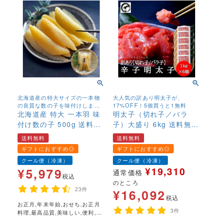
北海道産の特大サイズの一本物
大人気の訳あり明太子が、
の良質な数の子を味付けしまし
17%OFF！5個買うと1無料
た
北海道産 特大 一本羽 味
明太子（切れ子／バラ
付け数の子 500g 送料無
子）大盛り 6kg 送料無料
料 かずのこ カズノコ
切れ子 訳あり お得 お買
送料無料
送料無料
味付き 薄味 関西風
い得 安心 めんたいこ メ
ギフトにおすすめ◎
ギフトにおすすめ◎
北海道産 冷凍 高級
ンタイ
クール便（冷凍）
クール便（冷凍）
国産
¥
19,310
¥
5,979
通常価格
税込
のところ
23件
¥
16,092
税込
お正月,年末年始,おせち,お正月
3件
料理,最高品質,美味しい,便利,手