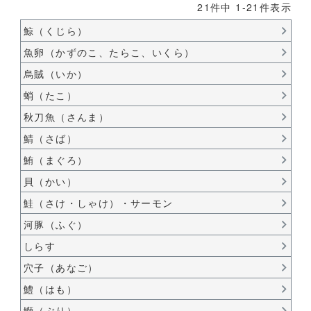
21
件中
1
-
21
件表示
鯨（くじら）
魚卵（かずのこ、たらこ、いくら）
烏賊（いか）
蛸（たこ）
秋刀魚（さんま）
鯖（さば）
鮪（まぐろ）
貝（かい）
鮭（さけ・しゃけ）・サーモン
河豚（ふぐ）
しらす
穴子（あなご）
鱧（はも）
鰤（ぶり）