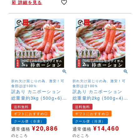
詳細を見る
折れ欠け混じりの為、激安！可
折れ欠け混じりの為、激安！可
食部ほぼ100％
食部ほぼ100％
訳あり カニポーション
訳あり カニポーション
総重量約3kg (500g×6)
総重量約2kg (500g×4)
【折れ】 送料無料 生食
【折れ】 送料無料 生食
送料無料
送料無料
可 生ずわい蟹 折れ棒 ポ
可 生ずわい蟹 折れ棒 ポ
ギフトにおすすめ◎
ギフトにおすすめ◎
ーション お取り寄せ お
ーション お取り寄せ お
クール便（冷凍）
クール便（冷凍）
刺身 丼
刺身 丼
¥
20,886
¥
14,460
通常価格
通常価格
のところ
のところ