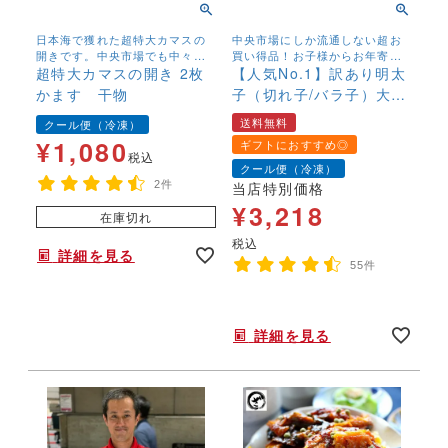
日本海で獲れた超特大カマスの
中央市場にしか流通しない超お
開きです。中央市場でも中々入
買い得品！お子様からお年寄り
荷しないBIGサイズです。脂のの
超特大カマスの開き 2枚
まで幅広く召し上がっていただ
【人気No.1】訳あり明太
りも抜群です。
くために、塩、辛子を抑えマイ
かます 干物
子（切れ子/バラ子）大盛
ルドに仕上げました。【送料無
り 1kg 送料無料
料】※大人気商品の為、入荷次第
送料無料
クール便（冷凍）
の発送となります。
¥
1,080
ギフトにおすすめ◎
税込
クール便（冷凍）
2件
当店特別価格
¥
3,218
在庫切れ
税込
詳細を見る
55件
年末年始,お正月,年越し,送料無料,,,,,,
詳細を見る