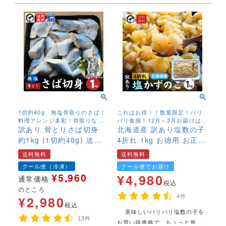
1切約40g、無塩骨取りのさば！
これはお得！！数量限定！パリ
料理アレンジ多彩！骨取りなの
パリ食感！12月～3月お届けは常
でお子様にも安心して召し上が
訳あり 骨とりさば切身
温便での発送。 4月～11月お届
北海道産 訳あり塩数の子
れます！
けは冷蔵便発送
約1kg (1切約40g) 送料
4折れ 1kg お徳用 お正月
無料 無塩 骨取り 鯖 サバ
おせち かずのこ カズノ
送料無料
送料無料
無添加 お弁当 大容量 ス
コ 数の子 大容量【送料
クール便（冷凍）
クール便でお届け
トック
無料】
¥
5,960
¥
4,980
通常価格
税込
のところ
¥
2,980
4件
税込
美味しいパリパリ塩数の子を
年末年始,お正月,年越し,,,,,,,
13件
お買い得価格で。ちょっと形は