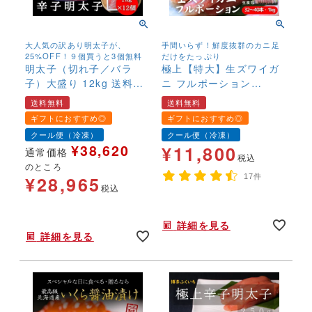
大人気の訳あり明太子が、
手間いらず！鮮度抜群のカニ足
25%OFF！９個買うと3個無料
だけをたっぷり
明太子（切れ子／バラ
極上【特大】生ズワイガ
子）大盛り 12kg 送料無
ニ フルポーション
料 切れ子 訳あり お得 お
1kg（32～40本） カニし
送料無料
送料無料
買い得 安心 めんたいこ
ゃぶ カニのお刺身 カニ
ギフトにおすすめ◎
ギフトにおすすめ◎
メンタイコ 冷凍 カジュ
刺し 生食可 かにしゃぶ
クール便（冷凍）
クール便（冷凍）
アルギフト 簡易包装
蟹 むき身 送料無料
¥
38,620
¥
11,800
通常価格
税込
のところ
¥
28,965
17件
税込
年末年始,お正月,年越し,,鍋,なべ,かにしゃぶ,カニ刺し,ハレの日,
年末年始,お正月,年越し,送料無料,,,,,,
詳細を見る
詳細を見る