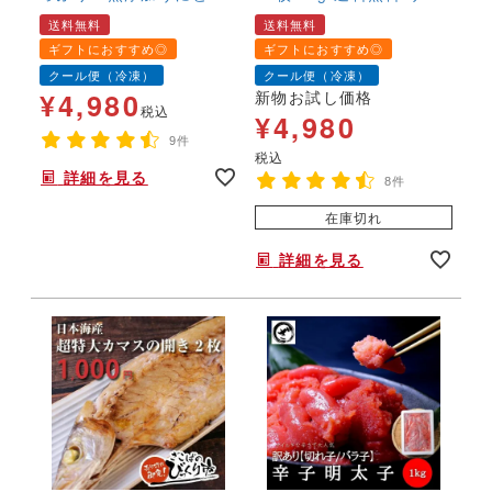
鮮2色丼 お中元 イク
カレイ かれい 干物
送料無料
送料無料
ラ ウニ 送料無料 簡
ひもの
ギフトにおすすめ◎
ギフトにおすすめ◎
単 贅沢
クール便（冷凍）
クール便（冷凍）
¥
4,980
新物お試し価格
税込
¥
4,980
9件
税込
詳細を見る
8件
在庫切れ
詳細を見る