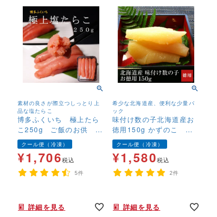
素材の良さが際立つしっとり上
希少な北海道産、便利な少量パ
品な塩たらこ
ック
博多ふくいち 極上たら
味付け数の子北海道産お
こ250g ご飯のお供 お
徳用150g かずのこ カ
にぎり お茶漬け 冷凍
ズノコ 北海道産 国
クール便（冷凍）
クール便（冷凍）
便
産 冷凍 味付き 高級
¥
1,706
¥
1,580
税込
税込
5件
2件
年末年始,お正月,年越し,,,,,,,
年末年始,お正月,年越し,,,,,,,
詳細を見る
詳細を見る