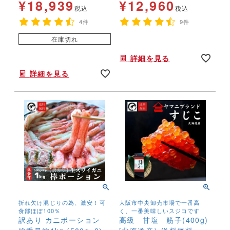
¥
18,939
¥
12,960
税込
税込
4件
9件
在庫切れ
年末年始,お正月,年越し,,鍋,なべ,かにしゃぶ,カニ刺し,ハレの日,希少サイズ,
詳細を見る
年末年始,お正月,年越し,,鍋,なべ,かにしゃぶ,カニ刺し,ハレの日,希少サイズ,
詳細を見る
折れ欠け混じりの為、激安！可
大阪市中央卸売市場で一番高
食部ほぼ100％
く、一番美味しいスジコです
訳あり カニポーション
高級 甘塩 筋子(400g)