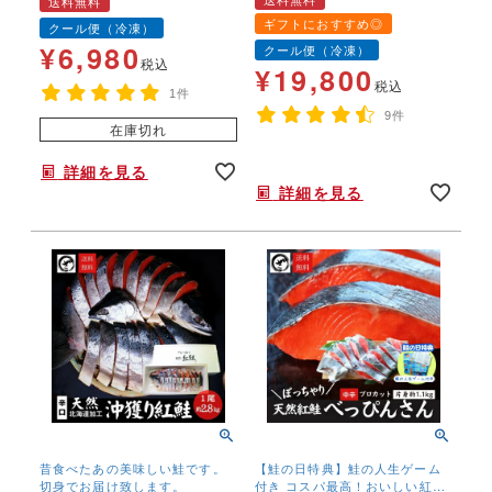
送料無料
鮭 極上鮭 北海道加工 一
まみ
ギフトにおすすめ◎
クール便（冷凍）
切れ真空 鮭 サケ 送料
¥
6,980
クール便（冷凍）
無料
税込
¥
19,800
税込
1件
9件
在庫切れ
年末年始,お正月,年越し,送料無料,,,,,,
詳細を見る
詳細を見る
昔食べたあの美味しい鮭です。
【鮭の日特典】鮭の人生ゲーム
切身でお届け致します。
付き コスパ最高！おいしい紅鮭