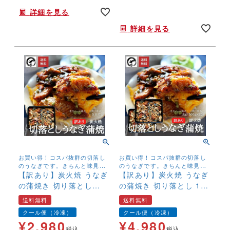
間なし,
詳細を見る
年末年始,お正月,年越し,送料無料,,,,,,
詳細を見る
お買い得！コスパ抜群の切落し
お買い得！コスパ抜群の切落し
のうなぎです。きちんと味見を
のうなぎです。きちんと味見を
して、コレ！というものを厳選
【訳あり】炭火焼 うなぎ
して、コレ！というものを厳選
【訳あり】炭火焼 うなぎ
しております。
しております。
の蒲焼き 切り落とし
の蒲焼き 切り落とし 1kg
500g 送料無料 刻み
送料無料 刻み きざ
送料無料
送料無料
きざみ カット済 ご自
み お買い得 ウナギ
クール便（冷凍）
クール便（冷凍）
宅用 お買い得 ウナ
鰻 中国産 冷凍便
¥
2,980
¥
4,980
ギ 鰻 中国産 冷凍便
税込
税込