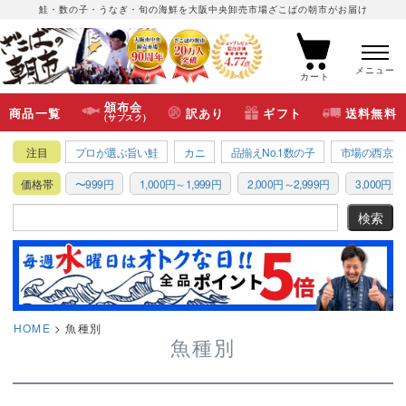
鮭・数の子・うなぎ・旬の海鮮を大阪中央卸売市場ざこばの朝市がお届け
メニュー
カート
頒布会
商品一覧
訳あり
ギフト
送料無料
(サブスク)
注目
プロが選ぶ旨い鮭
カニ
品揃えNo.1数の子
市場の西京漬
価格帯
〜999円
1,000円～1,999円
2,000円～2,999円
3,000円～3
HOME
魚種別
魚種別