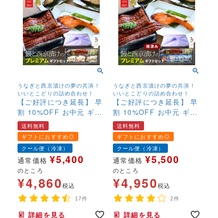
うなぎと西京漬けの夢の共演！
うなぎと西京漬けの夢の共演！
いいとこどりの詰め合わせ！
いいとこどりの詰め合わせ！
【ご好評につき延長】 早
【ご好評につき延長】 早
割 10%OFF お中元 ギフ
割 10%OFF お中元 ギフ
ト 鰻と西京漬けのプレミ
ト 鰻と【焼き済西京漬
送料無料
送料無料
アムギフトセット 送料無
け】のプレミアムギフト
ギフトにおすすめ◎
ギフトにおすすめ◎
料 銀だら さわら 鮭 九州
セット 送料無料 銀だら
クール便（冷凍）
クール便（冷凍）
産うなぎ 国産うなぎ 魚
さわら 鮭 九州産うな
¥
5,400
¥
5,500
通常価格
通常価格
西京漬 味噌漬 高級 詰合
ぎ 国産うなぎ 魚 西京
のところ
のところ
せ ギフト お取り寄せ 母
漬 味噌漬 高級 詰合せ ギ
¥
4,860
¥
4,950
の日 父の日
フト お取り寄せ 母の日
税込
税込
父の日
17件
2件
詳細を見る
詳細を見る