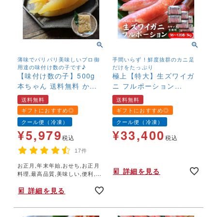
薄味でパリパリ美味しいプロ御
手間いらず！鮮度抜群のカニ足
用達の味付け数の子です♪
だけをたっぷり
【味付け数の子】500g
極上【特大】生ズワイガ
本ちゃん 送料無料 かず
ニ フルポーション
のこ カズノコ 味付
3kg（96～120本） カニ
送料無料
送料無料
き 薄味 関西風 アメ
しゃぶ カニのお刺身 カ
ギフトにおすすめ◎
ギフトにおすすめ◎
リカ・カナダ産 冷凍
ニ刺し 生食可 かにしゃ
クール便（冷凍）
クール便（冷凍）
高級
ぶ 蟹 むき身 送料無料
¥
5,979
¥
33,400
税込
税込
17件
年末年始,お正月,年越し,,鍋,なべ,かにしゃぶ,カニ刺し,ハレの日,
お正月,年末年始,おせち,お正月
詳細を見る
料理,最高品質,美味しい,便利,手
間なし,
詳細を見る