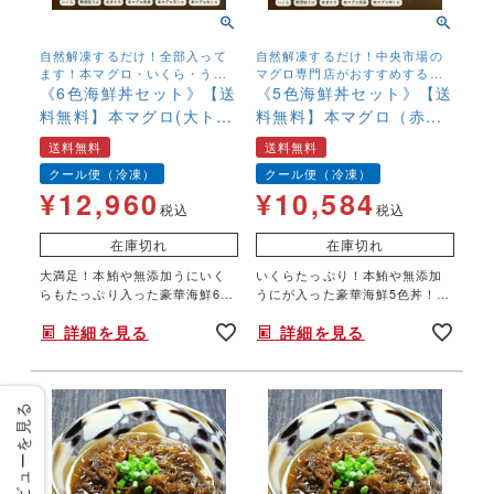
自然解凍するだけ！全部入って
自然解凍するだけ！中央市場の
ます！本マグロ・いくら・うに
マグロ専門店がおすすめする本
のスペシャル海鮮6色丼セット。
《6色海鮮丼セット》【送
鮪入り！簡単贅沢な海鮮5色丼セ
《5色海鮮丼セット》【送
【送料無料】でお届け♪
ット。【送料無料】でお届け♪
料無料】本マグロ(大ト
料無料】本マグロ（赤
ロ・中トロ・赤身・ネギ
身・中トロ・ネギトロ）
送料無料
送料無料
トロ)イクラ 無添加ウニ
イクラ 無添加ウニ 730g
クール便（冷凍）
クール便（冷凍）
850g
¥
12,960
¥
10,584
税込
税込
在庫切れ
在庫切れ
大満足！本鮪や無添加うにいく
いくらたっぷり！本鮪や無添加
らもたっぷり入った豪華海鮮6色
うにが入った豪華海鮮5色丼！中
丼！中央市場のマグロ専門店が
央市場のマグロ専門店がおすす
詳細を見る
詳細を見る
おすすめする本鮪大トロ入り♪
めする本鮪入り
レビューを見る