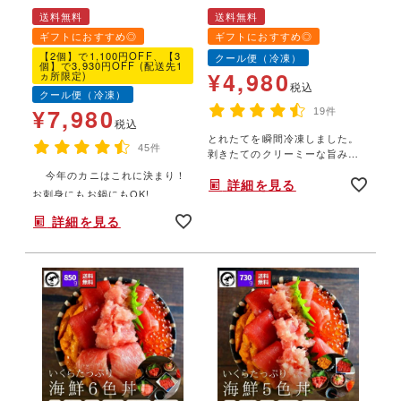
1kg】 （2～3人前）特大
個入り 広島県産 または
送料無料
送料無料
サイズ（5L超） 生食
兵庫県産 殻付き生牡蠣
ギフトにおすすめ◎
ギフトにおすすめ◎
可 カット済み ずわい
かき カンカン 缶
【2個】で1,100円OFF、【3
クール便（冷凍）
がに かに ズワイ
BBQセット バーベキュ
個】で3,930円OFF (配送先1
¥
4,980
ヵ所限定)
蟹 希少 こだわり
ー キャンプ 飯【送料
税込
クール便（冷凍）
冷凍 コンパクト カニ
無料】
¥
7,980
19件
鍋 ギフト お歳暮 送
税込
とれたてを瞬間冷凍しました。
料無料
45件
剥きたてのクリーミーな旨みと
風味をお楽しみいただけます。
今年のカニはこれに決まり！
詳細を見る
缶のまま直火にかける豪快な浜
年末年始,お正月,年越し,,鍋,なべ,,,,
お刺身にもお鍋にもOK!
料理の”ガンガン焼き”バーベキュ
ー・キャンプ飯が盛り上がりま
詳細を見る
す！