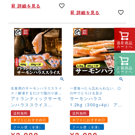
年末年始,お正月,年越し,送料無料,,,,,,
詳細を見る
詳細を見る
通常商品
カートへ
定期商品
カートへ
生食用のサーモンハラススライ
一度食べたら忘れられない、口
ス！解凍するだけで脂のり抜群
の中でとろける旨さ
のハラス！そのままでも、炙っ
アトランティックサーモ
サーモンハラス
ても美味！
ンハラススライス
1.2kg（300g×4p） アト
600g（200g×3p） アト
ランティックサーモン 鮭
送料無料
送料無料
ランティックサーモン お
さけ 訳あり 腹身 ギフト
ギフトにおすすめ◎
ギフトにおすすめ◎
刺身 生食可 鮭 さけ 大ト
加熱用 送料無料
クール便（冷凍）
クール便（冷凍）
ロ 腹身 ギフト 送料無料