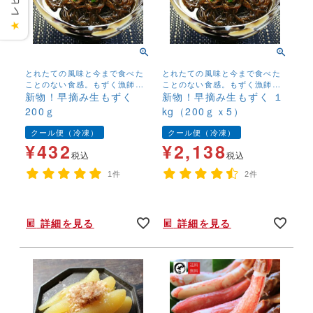
★
とれたての風味と今まで食べた
とれたての風味と今まで食べた
ことのない食感。もずく漁師し
ことのない食感。もずく漁師し
か口にすることのできないもず
新物！早摘み生もずく
か口にすることのできないもず
新物！早摘み生もずく １
く。
く。
200ｇ
kg（200ｇｘ5）
クール便（冷凍）
クール便（冷凍）
¥
432
¥
2,138
税込
税込
1件
2件
詳細を見る
詳細を見る