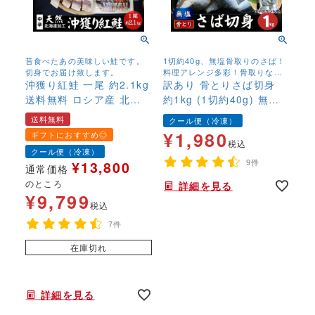
昔食べたあの美味しい鮭です。
1切約40g、無塩骨取りのさば！
切身でお届け致します。
料理アレンジ多彩！骨取りなの
沖獲り紅鮭 一尾 約2.1kg
でお子様にも安心して召し上が
訳あり 骨とりさば切身
れます！
送料無料 ロシア産 北海
約1kg (1切約40g) 無塩
道加工 一切れ真空 高級
骨取り 鯖 サバ 無添加 お
送料無料
クール便（冷凍）
鮭 贈答鮭 新巻鮭 新巻き
弁当 大容量 ストック
¥
1,980
ギフトにおすすめ◎
鮭 塩鮭 さけ サケ しゃけ
税込
クール便（冷凍）
¥
13,800
9件
通常価格
のところ
詳細を見る
¥
9,799
税込
7件
在庫切れ
年末年始,お正月,年越し,,,,,,,
詳細を見る