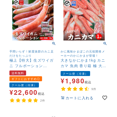
手間いらず！鮮度抜群のカニ足
かに風味かまぼこの元祖開発メ
だけをたっぷり
ーカーのかにかまが登場！
極上【特大】生ズワイガ
大きなかにかま1kg カニ
ニ フルポーション
カマ 魚肉 香り箱 極 大容
2kg（64～80本） カニし
量 サラダ 生食用
送料無料
クール便（冷凍）
ゃぶ カニのお刺身 カニ
¥
1,980
ギフトにおすすめ◎
刺し 生食可 かにしゃぶ
税込
クール便（冷凍）
蟹 むき身 送料無料
¥
22,600
9件
税込
カートに入れる
2件
年末年始,お正月,年越し,,鍋,なべ,かにしゃぶ,カニ刺し,ハレの日,