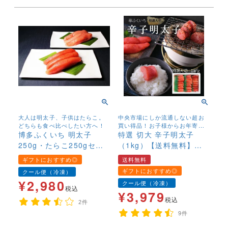
大人は明太子、子供はたらこ。
中央市場にしか流通しない超お
どちらも食べ比べしたい方へ！
買い得品！お子様からお年寄り
博多ふくいち 明太子
まで幅広く召し上がっていただ
特選 切大 辛子明太子
くために、塩、辛子を抑えマイ
250g・たらこ250gセッ
（1kg）【送料無料】
ルドに仕上げました。
ト 食べ比べ お得
有色 めんたいこ メン
ギフトにおすすめ◎
送料無料
タイコ
ギフトにおすすめ◎
クール便（冷凍）
¥
2,980
クール便（冷凍）
税込
¥
3,979
税込
2件
9件
年末年始,お正月,年越し,,,,,,,