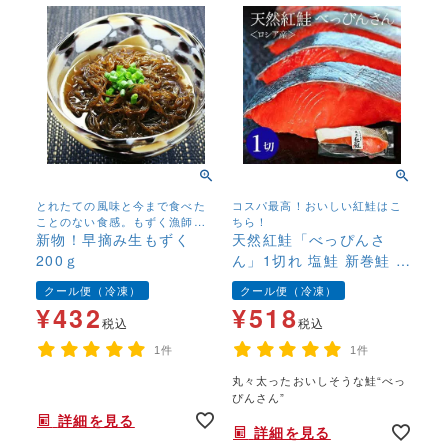
とれたての風味と今まで食べた
コスパ最高！おいしい紅鮭はこ
ことのない食感。もずく漁師し
ちら！
か口にすることのできないもず
新物！早摘み生もずく
天然紅鮭「べっぴんさ
く。
200ｇ
ん」1切れ 塩鮭 新巻鮭 さ
け サケ しゃけ
クール便（冷凍）
クール便（冷凍）
¥
432
¥
518
税込
税込
1件
1件
丸々太ったおいしそうな鮭“べっ
ぴんさん”
詳細を見る
詳細を見る