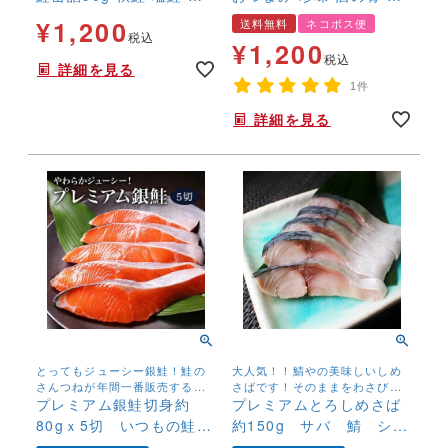
巻鮭 さけ サケ 無添加 ス
カロリー コラーゲン 手
¥
1,200
送料無料
ネコポス便
トック 国産
土産 送料無料 ネコポス
税込
¥
1,200
便
税込
詳細を見る
1件
詳細を見る
とってもジューシー銀鮭！鮭の
大人気！！鯖やの美味しいしめ
さんつねが年間一番販売する鮭
さばです！そのままをわさび醤
です。
プレミアム銀鮭切身約
油で！サラダやサンドイッチに
プレミアムとろしめさば
も
80gｘ5切 いつもの鮭
約150g サバ 鯖 シメ
さけ サケ 銀さけ 銀
サバ