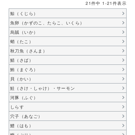
21
件中
1
-
21
件表示
鯨（くじら）
魚卵（かずのこ、たらこ、いくら）
烏賊（いか）
蛸（たこ）
秋刀魚（さんま）
鯖（さば）
鮪（まぐろ）
貝（かい）
鮭（さけ・しゃけ）・サーモン
河豚（ふぐ）
しらす
穴子（あなご）
鱧（はも）
鰤（ぶり）