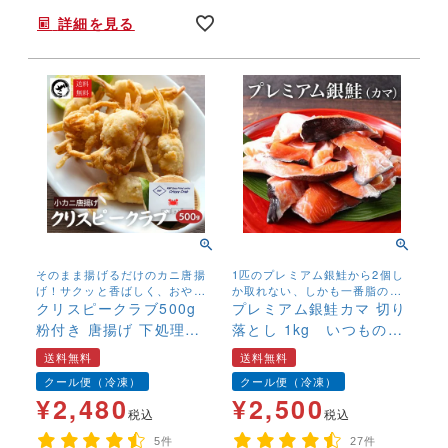
詳細を見る
そのまま揚げるだけのカニ唐揚
1匹のプレミアム銀鮭から2個し
げ！サクッと香ばしく、おやつ
か取れない、しかも一番脂の乗
にも酒の肴にも最適です！
クリスピークラブ500g
る部分の希少なカマと尾っぽが
プレミアム銀鮭カマ 切り
入っています！脂がのって、ふ
粉付き 唐揚げ 下処理い
落とし 1kg いつもの鮭
んわりジューシー！
らず 業務用 かに カニ 蟹
さけ サケ サケカマ 人気
送料無料
送料無料
送料無料
お弁当 酒の肴 魚 さかな
クール便（冷凍）
クール便（冷凍）
塩鮭 新巻鮭 しゃけ【送
¥
2,480
¥
2,500
料無料】
税込
税込
5件
27件