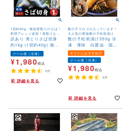
1切約40g、無塩骨取りのさば！
数の子ゴロゴロ入っています！
料理アレンジ多彩！骨取りなの
大人気の薄味数の子松前漬け
でお子様にも安心して召し上が
訳あり 骨とりさば切身
数の子松前漬け350g 冷
れます！
約1kg (1切約40g) 無塩
凍 薄味 白醤油 国産
骨取り 鯖 サバ 無添加 お
材料 かずのこ カズノ
ギフトにおすすめ◎
クール便（冷凍）
弁当 大容量 ストック
コ まつまえ
¥
1,980
クール便（冷凍）
税込
¥
1,980
税込
9件
9件
詳細を見る
年末年始,お正月,年越し,こだわり,松前漬け,まつまえ,カズノコ,美味しい,,
詳細を見る