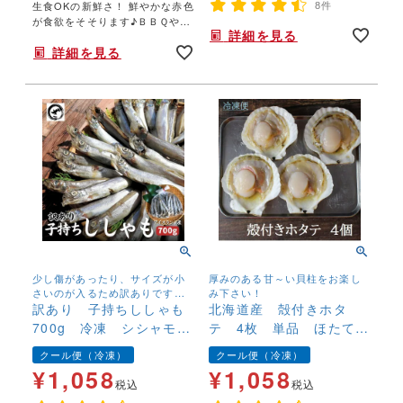
生食OKの新鮮さ！ 鮮やかな赤色
8件
が食欲をそそります♪ＢＢＱやガ
詳細を見る
ンガン焼きの替え玉にも。もち
詳細を見る
ろんお刺身でも。
少し傷があったり、サイズが小
厚みのある甘～い貝柱をお楽し
さいのが入るため訳ありです
み下さい！
が、味は一級品！
訳あり 子持ちししゃも
北海道産 殻付きホタ
700g 冷凍 シシャモ
テ 4枚 単品 ほたて
樺太ししゃも
帆立 BBQ キャンプ
クール便（冷凍）
クール便（冷凍）
飯 新鮮 海鮮 炉端焼
¥
1,058
¥
1,058
き 冷凍
税込
税込