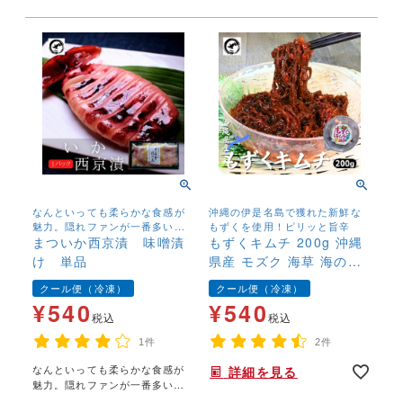
なんといっても柔らかな食感が
沖縄の伊是名島で獲れた新鮮な
魅力。隠れファンが一番多いの
もずくを使用！ピリッと旨辛
も納得の美味しさ。
まついか西京漬 味噌漬
もずくキムチ 200g 沖縄
け 単品
県産 モズク 海草 海の幸
旨辛
クール便（冷凍）
クール便（冷凍）
¥
540
¥
540
税込
税込
1件
2件
なんといっても柔らかな食感が
詳細を見る
魅力。隠れファンが一番多いの
も納得の美味しさ。