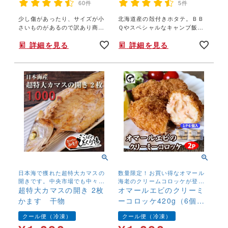
60件
5件
少し傷があったり、サイズが小
北海道産の殻付きホタテ。ＢＢ
さいものがあるので訳あり商品
Ｑやスペシャルなキャンプ飯
になっただけ、味は一級品！し
に！
詳細を見る
詳細を見る
っかり干す事で旨味が凝縮！外
はサクッと中はたまごたっぷ
り、脂も乗っていてジューシー
です。
日本海で獲れた超特大カマスの
数量限定！お買い得なオマール
開きです。中央市場でも中々入
海老のクリームコロッケが登場
荷しないBIGサイズです。脂のの
超特大カマスの開き 2枚
しました！お弁当にも最適！
オマールエビのクリーミ
りも抜群です。
かます 干物
ーコロッケ420g（6個
入）×2パック 冷凍 天然
クール便（冷凍）
クール便（冷凍）
海老 えび エビ 業務用 手