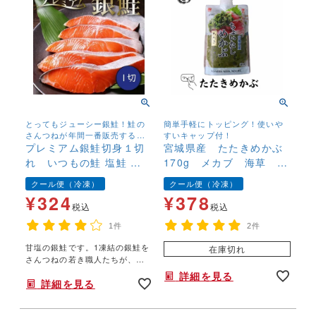
とってもジューシー銀鮭！鮭の
簡単手軽にトッピング！使いや
さんつねが年間一番販売する鮭
すいキャップ付！
です。
プレミアム銀鮭切身１切
宮城県産 たたきめかぶ
れ いつもの鮭 塩鮭 新
170g メカブ 海草 ち
巻鮭 さけ サケ しゃけ
ょいたし お刺身に 国
クール便（冷凍）
クール便（冷凍）
産
¥
324
¥
378
税込
税込
1件
2件
甘塩の銀鮭です。1凍結の銀鮭を
在庫切れ
さんつねの若き職人たちが、厚
切りできりました。毎日、1000
詳細を見る
詳細を見る
切れ売れる人気商品です。