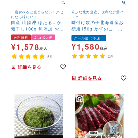
一度食べると止まらない！クセ
希少な北海道産、便利な少量パ
になる味わい！
ック
国産 山陰沖 ほたるいか
味付け数の子北海道産お
素干し100g 無添加 おつ
徳用150g かずのこ カ
まみ 珍味 ホタルイカ ほ
ズノコ 北海道産 国
送料無料
ネコポス便
クール便（冷凍）
たるいか 国産 送料無料
産 冷凍 味付き 高級
¥
1,580
¥
1,578
ネコポス便
税込
税込
2件
5件
詳細を見る
年末年始,お正月,年越し,,,,,,,
詳細を見る