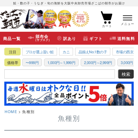
鮭・数の子・うなぎ・旬の海鮮を大阪中央卸売市場ざこばの朝市がお届け
メニュー
カート
頒布会
商品一覧
訳あり
ギフト
送料無料
(サブスク)
注目
プロが選ぶ旨い鮭
カニ
品揃えNo.1数の子
市場の西京漬
価格帯
〜999円
1,000円～1,999円
2,000円～2,999円
3,000円～3
HOME
魚種別
魚種別