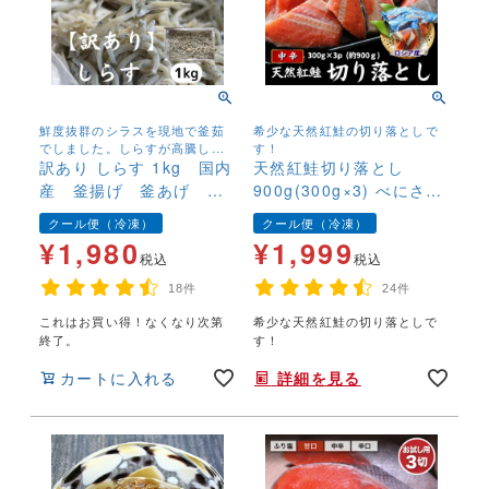
鮮度抜群のシラスを現地で釜茹
希少な天然紅鮭の切り落としで
でしました。しらすが高騰して
す！
いる中、超お買い得な価格で大
訳あり しらす 1kg 国内
天然紅鮭切り落とし
放出いたします。
産 釜揚げ 釜あげ シ
900g(300g×3) べにさけ
ラス お買得 最安値に
ベニサケ 中辛 塩鮭 新巻
クール便（冷凍）
クール便（冷凍）
挑戦
鮭 切落し 特大 規格外 訳
¥
1,980
¥
1,999
あり BBQ コスパ鮭
税込
税込
18件
24件
これはお買い得！なくなり次第
希少な天然紅鮭の切り落としで
終了。
す！
カートに入れる
詳細を見る