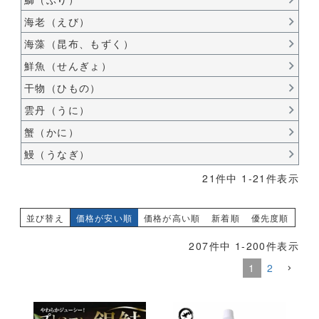
海老（えび）
海藻（昆布、もずく）
鮮魚（せんぎょ）
干物（ひもの）
雲丹（うに）
蟹（かに）
鰻（うなぎ）
21
件中
1
-
21
件表示
並び替え
価格が安い順
価格が高い順
新着順
優先度順
207
件中
1
-
200
件表示
1
2