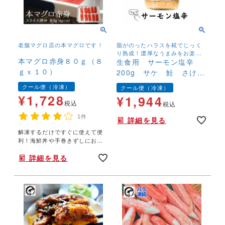
老舗マグロ店の本マグロです！
脂がのったハラスを糀でじっく
り熟成！濃厚なうまみをお楽し
本マグロ赤身８０ｇ（８
みください！酒の肴や温かいご
生食用 サーモン塩辛
飯と一緒に！
ｇｘ１０）
200g サケ 鮭 さけ
さーもん 珍味 老舗
クール便（冷凍）
クール便（冷凍）
ロングセラー 大人気
¥
1,728
¥
1,944
税込
税込
1件
詳細を見る
解凍するだけですぐに使えて便
利！海鮮丼や手巻きずしにおス
スメ！
詳細を見る