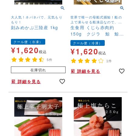
大人気！ネバネバで、元気もり
世界で唯一の母船式捕鯨！船の
もり！
上で凍らせる船凍品なので、鮮
刻みめかぶ三陸産 1kg
度抜群です！
生食用 くじら赤肉約
150g クジラ 鯨 鯨
肉 赤身 刺身 高たん
クール便（冷凍）
クール便（冷凍）
ぱく 低脂質 いわしく
¥
1,620
¥
1,620
税込
じら いわしクジラ
税込
5件
1件
在庫切れ
詳細を見る
詳細を見る