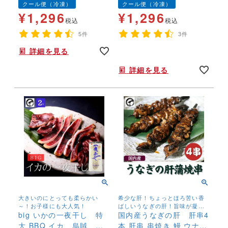
クール便（冷凍）
クール便（冷凍）
サケ 塩鮭 新巻鮭 しゃけ
¥
1,296
¥
1,296
税込
税込
5件
3件
詳細を見る
年末年始,お正月,年越し,,,,,,,
詳細を見る
大きいのにとっても柔らかい
希少な肝！ちょっとほろ苦い香
～！お子様にも大人気！
ばしいうなぎの肝！旨味が凝
big いかの一夜干し 特
縮！栄養価も抜群！お酒好きな
国内産うなぎの肝 肝串4
方にもGOOD！
大 BBQ イカ 烏賊 お
本 肝串 串焼き 鰻 ウナギ