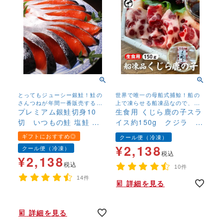
とってもジューシー銀鮭！鮭の
世界で唯一の母船式捕鯨！船の
さんつねが年間一番販売する鮭
上で凍らせる船凍品なので、鮮
です。
プレミアム銀鮭切身10
度抜群です！
生食用 くじら鹿の子スラ
切 いつもの鮭 塩鮭 新
イス約150g クジラ
巻鮭 さけ サケ しゃけ
鯨 鯨肉 かのこ 刺
ギフトにおすすめ◎
クール便（冷凍）
身 スライス済 高たん
¥
2,138
クール便（冷凍）
ぱく 低脂質 ニタリく
税込
¥
2,138
じら ニタリクジラ
税込
10件
14件
詳細を見る
年末年始,お正月,年越し,,,,,,,
詳細を見る