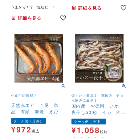
うまから！辛口塩紅鮭！！
詳細を見る
詳細を見る
生食可の新鮮さ！
焼くだけ簡単！ 家飲み チョ
イ飲みに最適！
天然赤エビ ４尾 単
国内産 お徳用 いか一
品 有頭 海老 えび
夜干し500g イカ 冷
エビ ＢＢＱ ガンガン
凍 カット済
クール便（冷凍）
クール便（冷凍）
焼き 替え玉 冷凍
¥
972
¥
1,058
税込
税込