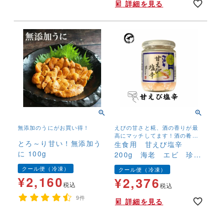
詳細を見る
焼きの替え玉に、もちろんエビ
フライにも♪
無添加のうにがお買い得！
えびの甘さと糀、酒の香りが最
高にマッチしてます！酒の肴や
とろ～り甘い！無添加う
温かいご飯と一緒に！
生食用 甘えび塩辛
に 100g
200g 海老 エビ 珍
味 老舗 ロングセラ
クール便（冷凍）
クール便（冷凍）
ー 大人気
¥
2,160
¥
2,376
税込
税込
9件
詳細を見る
年末年始,お正月,年越し,,,,手巻き寿司,すし,寿司,手巻きすし,海鮮丼