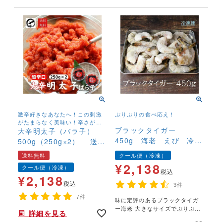
激辛好きなあなたへ！この刺激
ぷりぷりの食べ応え！
がたまらなく美味い！辛さが強
ブラックタイガー
いので辛味の苦手な方は、十分
大辛明太子（バラ子）
にご注意下さい！
450g 海老 えび 冷
500g（250g×2） 送料
凍 ＢＢＱ ガンガン焼
無料 激辛 めんたいこ
送料無料
クール便（冷凍）
き エビフライ キャン
辛子明太子 ばらこ お
¥
2,138
クール便（冷凍）
プ飯
税込
取り寄せ 辛党 訳あり
¥
2,138
税込
3件
7件
味に定評のあるブラックタイガ
ー海老 大きなサイズでぷりぷり
詳細を見る
の食べ応え！BBQに、ガンガン