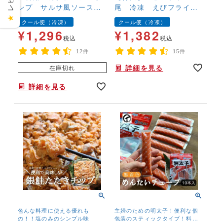
ンプ サルサ風ソース
尾 冷凍 えびフライ
付 海老 えび エビ
海老 ブラックタイガ
★
クール便（冷凍）
クール便（冷凍）
ー こだわり
¥
1,296
¥
1,382
税込
税込
12件
15件
詳細を見る
在庫切れ
詳細を見る
色んな料理に使える優れも
主婦のための明太子！便利な個
の！！塩のみのシンプル味
包装のスティックタイプ！料理