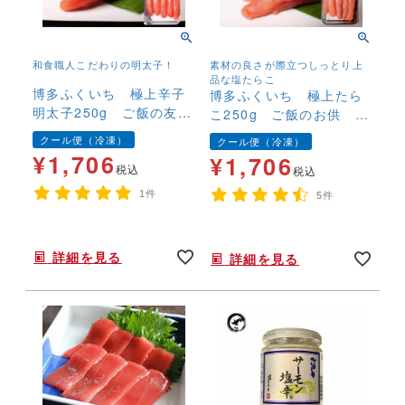
和食職人こだわりの明太子！
素材の良さが際立つしっとり上
品な塩たらこ
博多ふくいち 極上辛子
博多ふくいち 極上たら
明太子250g ご飯の友
こ250g ご飯のお供 お
おにぎり お茶漬け 冷
にぎり お茶漬け 冷凍
クール便（冷凍）
クール便（冷凍）
凍便
便
¥
1,706
¥
1,706
税込
税込
1件
5件
年末年始,お正月,年越し,,,,,,,
年末年始,お正月,年越し,,,,,,,
詳細を見る
詳細を見る