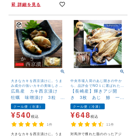
詳細を見る
大きなカキを西京漬けに。うま
中央市場入荷のあじ開きの中か
み成分の強いカキの美味しさを
ら、品評会でNO１に選ばれたア
さらに凝縮したような味わい。
広島産 カキ西京漬け
ジの開きです。
【長崎産】輝きアジ開
お酒のつまみに最適です。
牡蠣 味噌漬け 3粒 無
き 3枚 あじ 鯵 一夜
添加 海のミルク 冷凍
干し 干物 冷凍
クール便（冷凍）
クール便（冷凍）
便 味噌漬け 単品
¥
540
¥
648
税込
税込
1件
11件
大きなカキを西京漬けに。うま
対馬沖で獲れた脂ののったアジ