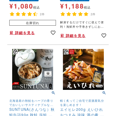
量 お取り寄せ
¥
1,080
¥
1,188
税込
税込
2件
2件
解凍するだけですぐに使えて便
在庫切れ
利！海鮮丼や手巻きずしにおス
スメ！
詳細を見る
詳細を見る
北海道産の秋鮭をハーブの香り
軽く炙ってご自宅で居酒屋気分
でおいしいサスティナブルな缶
を楽しめます！
詰に！
SUNTUNA(さんつな）秋
エイヒレ200g えいひれ
鮭缶詰90g 秋鮭 塩鮭 新
おつまみ 珍味 酒の肴 低