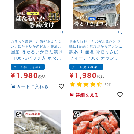
ぷりっと濃厚、お酒が止まらな
脂乗り抜群！キズがあるだけで
い。ほたるいかの旨みと醤油の
味は1級品！無塩だからアレンジ
コクが口いっぱいに広がりま
国産 ほたるいか醤油漬け
が豊富！さらに骨取りだからお
訳あり 無塩 骨取りさば
す。
子様にも安心！
110g×6パック入 ホタル
フィーレ700g オランダ
イカ 珍味 生食可 酒の肴
産 ベトナム産 フェロー
クール便（冷凍）
クール便（冷凍）
冷凍
諸島 イギリス産 鯖 サバ
¥
1,980
¥
1,980
キズ有 傷 塩なし お弁当
税込
税込
ほねとり
32件
カートに入れる
詳細を見る