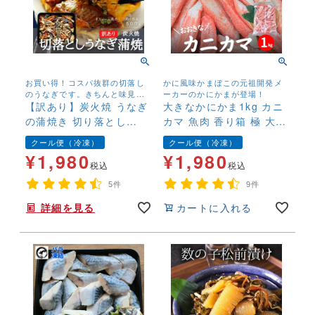
お買い得！コスパ抜群の切落し
かに風味かまぼこの元祖開発メ
のうなぎです。きちんと味見を
ーカーのかにかまが登場！
して、コレ！というものを厳選
【訳あり】炭火焼 うなぎ
大きなかにかま1kg カニ
しております。
の蒲焼き 切り落とし
カマ 魚肉 香り箱 極 大容
500g 刻み きざみ カ
量 サラダ 生食用
クール便（冷凍）
クール便（冷凍）
ット済 ご自宅用 お買
¥
1,980
¥
1,980
い得 ウナギ 鰻 中国
税込
税込
産 冷凍便
5件
9件
詳細を見る
カートに入れる