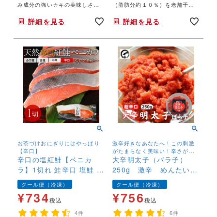
み成分の強いカキの美味しさを
（脂肪分約１０％）を老舗干物
さらに凝縮したような味わい。
屋さんで開き干しに作ってもら
詳細を見る
詳細を見る
お酒のつまみに最適です。
いました。食べやすい手のひら
サイズです。
お茶づけおにぎりにはやっぱり
激辛好きなあなたへ！この刺激
【辛口】
がたまらなく美味い！辛さが強
辛口の塩紅鮭【ベニカ
いので辛味の苦手な方は、十分
大辛明太子（バラ子）
にご注意下さい！
ラ】1切れ 鮭辛口 塩鮭 新
250g 激辛 めんたい
巻鮭 さけ サケ しゃけ
こ 辛子明太子 ばら
クール便（冷凍）
クール便（冷凍）
こ お取り寄せ 辛党
¥
734
¥
756
訳あり
税込
税込
4件
6件