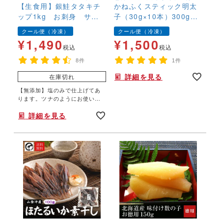
【生食用】銀鮭タタキチ
にそのまま使えてどんな料理に
かねふくスティック明太
も相性抜群！
ップ1kg お刺身 サー
子（30g×10本）300g
モン 塩鮭 新巻鮭 フレ
無着色 明太チューブ
クール便（冷凍）
クール便（冷凍）
ーク 無添加 たたき
バラコ 簡単 便利 時
¥
1,490
¥
1,500
切り落とし お得用 い
短 ギフト プレゼント
税込
税込
つもの鮭 生食サーモ
8件
1件
ン 鮭おつまみ
詳細を見る
在庫切れ
【無添加】塩のみで仕上げてあ
ります。ツナのようにお使いい
ただけます。
詳細を見る