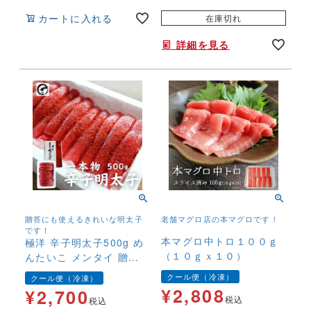
カートに入れる
在庫切れ
詳細を見る
贈答にも使えるきれいな明太子
老舗マグロ店の本マグロです！
です！
本マグロ中トロ１００ｇ
極洋 辛子明太子500g め
（１０ｇｘ１０）
んたいこ メンタイ 贈答
ギフト おうちごはん ご
クール便（冷凍）
クール便（冷凍）
飯のお供 キョクヨー 訳
¥
2,808
¥
2,700
税込
あり
税込