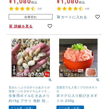
¥
1,080
¥
1,080
土産 お弁当
税込
税込
2件
4件
カートに入れる
在庫切れ
詳細を見る
旨みたっぷりのボイルあさりが
百貨店でも人気！プロのネギト
登場！パスタやクラムチャウダ
ロ
ー、佃煮、炊き込みご飯など使
生食用ボイルむきあさり
本マグロ入り粗びきネギ
い勝手抜群の逸品です！
約1kg アサリ 海鮮 殻な
トロ 200g
し 魚介 貝 ボイル済 大容
クール便（冷凍）
クール便（冷凍）