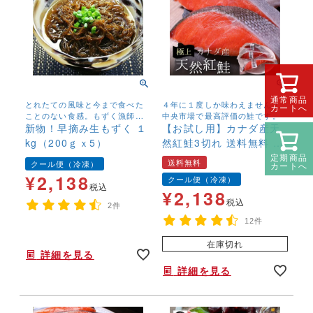
通常商品
とれたての風味と今まで食べた
４年に１度しか味わえません！
カートへ
ことのない食感。もずく漁師し
中央市場で最高評価の鮭です。
か口にすることのできないもず
新物！早摘み生もずく １
【お試し用】カナダ産天
く。
kg（200ｇｘ5）
然紅鮭3切れ 送料無料 高
級鮭 塩鮭 新巻鮭 さけ サ
定期商品
送料無料
クール便（冷凍）
カートへ
ケ しゃけ
¥
2,138
クール便（冷凍）
税込
¥
2,138
税込
2件
12件
在庫切れ
詳細を見る
詳細を見る